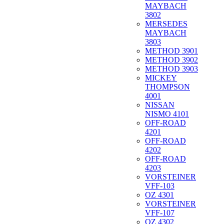
MAYBACH
3802
MERSEDES
MAYBACH
3803
METHOD 3901
METHOD 3902
METHOD 3903
MICKEY
THOMPSON
4001
NISSAN
NISMO 4101
OFF-ROAD
4201
OFF-ROAD
4202
OFF-ROAD
4203
VORSTEINER
VFF-103
OZ 4301
VORSTEINER
VFF-107
OZ 4302