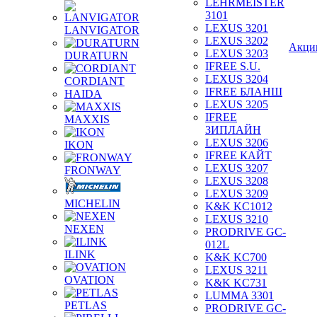
LEHRMEISTER
3101
LEXUS 3201
LANVIGATOR
LEXUS 3202
Акци
LEXUS 3203
DURATURN
IFREE S.U.
LEXUS 3204
CORDIANT
IFREE БЛАНШ
HAIDA
LEXUS 3205
IFREE
MAXXIS
ЗИПЛАЙН
LEXUS 3206
IKON
IFREE КАЙТ
LEXUS 3207
FRONWAY
LEXUS 3208
LEXUS 3209
MICHELIN
K&K KC1012
LEXUS 3210
NEXEN
PRODRIVE GC-
012L
ILINK
K&K KC700
LEXUS 3211
OVATION
K&K KC731
LUMMA 3301
PETLAS
PRODRIVE GC-