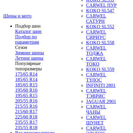
CARWEL ПУР
KOKO SL547
Шины и мото
CARWEL
САТУРН
Подбор шин
KOKO SL552
Каталог шин
CARWEL
Подбор по
СИРИУС
параметрам
KOKO SL558
Сезон
CARWEL
Зимние шины
ТОДЖА
Летние шины
CARWEL
Популярные
ТОКО
типоразмеры
KOKO SL559
175/65 R14
CARWEL
185/65 R14
ТУЛОС
185/65 R15
INFINITI 2801
195/60 R16
CARWEL
195/65 R15
ТЭВРИС
205/55 R16
JAGUAR 2901
215/55 R16
CARWEL
215/60 R17
ЧАНЫ
225/60 R18
CARWEL
235/55 R17
ШУНЕТ
235/55 R18
CARWEL
Все производители