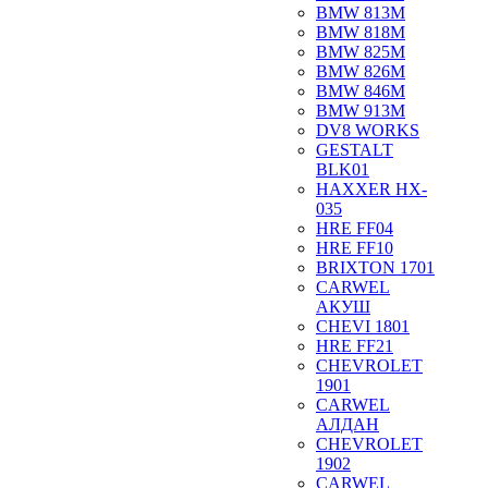
BMW 813M
BMW 818M
BMW 825M
BMW 826M
BMW 846M
BMW 913M
DV8 WORKS
GESTALT
BLK01
HAXXER HX-
035
HRE FF04
HRE FF10
BRIXTON 1701
CARWEL
АКУШ
CHEVI 1801
HRE FF21
CHEVROLET
1901
CARWEL
АЛДАН
CHEVROLET
1902
CARWEL