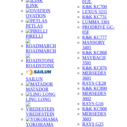
012L
ILINK
K&K KC700
LEXUS 3211
OVATION
K&K KC731
LUMMA 3301
PETLAS
PRODRIVE GC-
05F
PIRELLI
K&K KC777
MANSORY
3401
ROADMARCH
K&K KC868
MAYBACH
3501
ROADSTONE
K&K KC876
MERSEDES
3601
SAILUN
RAYS CE28
K&K KC890
MATADOR
MERSEDES
3602
LING LONG
RAYS G16
K&K KC906
MERSEDES
VREDESTEIN
3603
RAYS G25
YOKOHAMA