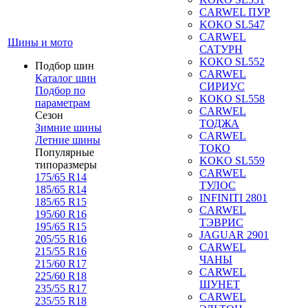
CARWEL ПУР
KOKO SL547
CARWEL
Шины и мото
САТУРН
KOKO SL552
Подбор шин
CARWEL
Каталог шин
СИРИУС
Подбор по
KOKO SL558
параметрам
CARWEL
Сезон
ТОДЖА
Зимние шины
CARWEL
Летние шины
ТОКО
Популярные
KOKO SL559
типоразмеры
CARWEL
175/65 R14
ТУЛОС
185/65 R14
INFINITI 2801
185/65 R15
CARWEL
195/60 R16
ТЭВРИС
195/65 R15
JAGUAR 2901
205/55 R16
CARWEL
215/55 R16
ЧАНЫ
215/60 R17
CARWEL
225/60 R18
ШУНЕТ
235/55 R17
CARWEL
235/55 R18