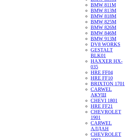
BMW 811M
BMW 813M
BMW 818M
BMW 825M
BMW 826M
BMW 846M
BMW 913M
DV8 WORKS
GESTALT
BLK01
HAXXER HX-
035
HRE FF04
HRE FF10
BRIXTON 1701
CARWEL
АКУШ
CHEVI 1801
HRE FF21
CHEVROLET
1901
CARWEL
АЛДАН
CHEVROLET
1902