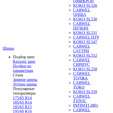
ОМИКРОН
KOKO SL526
CARWEL
ОПША
KOKO SL530
CARWEL
ПЕЧЕРА
KOKO SL531
CARWEL ПУР
KOKO SL547
CARWEL
Шины
САТУРН
KOKO SL552
Подбор шин
CARWEL
Каталог шин
СИРИУС
Подбор по
KOKO SL558
параметрам
CARWEL
Сезон
ТОДЖА
Зимние шины
CARWEL
Летние шины
ТОКО
Популярные
KOKO SL559
типоразмеры
CARWEL
175/65 R14
ТУЛОС
185/65 R14
INFINITI 2801
185/65 R15
CARWEL
195/60 R16