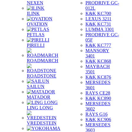
NEXEN
PRODRIVE GC-
012L
ILINK
K&K KC700
LEXUS 3211
OVATION
K&K KC731
LUMMA 3301
PETLAS
PRODRIVE GC-
05F
PIRELLI
K&K KC777
MANSORY
3401
ROADMARCH
K&K KC868
MAYBACH
3501
ROADSTONE
K&K KC876
MERSEDES
SAILUN
3601
RAYS CE28
MATADOR
K&K KC890
MERSEDES
LING LONG
3602
RAYS G16
K&K KC906
VREDESTEIN
MERSEDES
3603