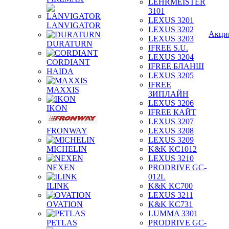
LEHRMEISTER
3101
LEXUS 3201
LANVIGATOR
LEXUS 3202
Акци
LEXUS 3203
DURATURN
IFREE S.U.
LEXUS 3204
CORDIANT
IFREE БЛАНШ
HAIDA
LEXUS 3205
IFREE
MAXXIS
ЗИПЛАЙН
LEXUS 3206
IKON
IFREE КАЙТ
LEXUS 3207
FRONWAY
LEXUS 3208
LEXUS 3209
MICHELIN
K&K KC1012
LEXUS 3210
NEXEN
PRODRIVE GC-
012L
ILINK
K&K KC700
LEXUS 3211
OVATION
K&K KC731
LUMMA 3301
PETLAS
PRODRIVE GC-