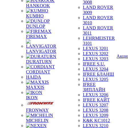
3008
HANKOOK
LAND ROVER
3009
KUMHO
LAND ROVER
3010
DUNLOP
LAND ROVER
3011
FIREMAX
LEHRMEISTER
3101
LEXUS 3201
LANVIGATOR
LEXUS 3202
Акци
LEXUS 3203
DURATURN
IFREE S.U.
LEXUS 3204
CORDIANT
IFREE БЛАНШ
HAIDA
LEXUS 3205
IFREE
MAXXIS
ЗИПЛАЙН
LEXUS 3206
IKON
IFREE КАЙТ
LEXUS 3207
FRONWAY
LEXUS 3208
LEXUS 3209
MICHELIN
K&K KC1012
LEXUS 3210