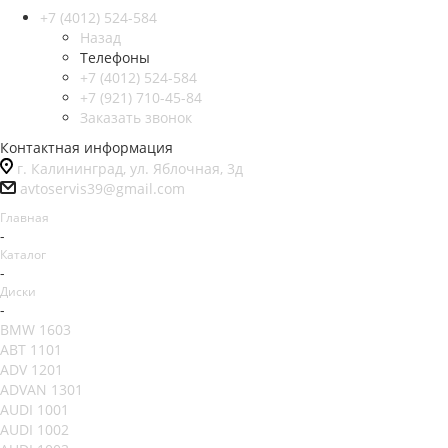
+7 (4012) 524-584
Назад
Телефоны
+7 (4012) 524-584
+7 (921) 710-45-84
Заказать звонок
Контактная информация
г. Калининград, ул. Яблочная, 3д
avtoservis39@gmail.com
Главная
-
Каталог
-
Диски
-
BMW 1603
ABT 1101
ADV 1201
ADVAN 1301
AUDI 1001
AUDI 1002