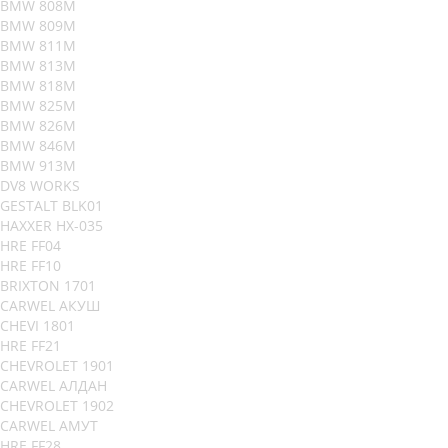
BMW 808M
BMW 809M
BMW 811M
BMW 813M
BMW 818M
BMW 825M
BMW 826M
BMW 846M
BMW 913M
DV8 WORKS
GESTALT BLK01
HAXXER HX-035
HRE FF04
HRE FF10
BRIXTON 1701
CARWEL АКУШ
CHEVI 1801
HRE FF21
CHEVROLET 1901
CARWEL АЛДАН
CHEVROLET 1902
CARWEL АМУТ
HRE FF28