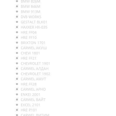
BMW 826M
BMW 846M
BMW 913M
DV8 WORKS
GESTALT BLK01
HAXXER HX-035
HRE FF04
HRE FF10
BRIXTON 1701
CARWEL АКУШ
CHEVI 1801
HRE FF21
CHEVROLET 1901
CARWEL АЛДАН
CHEVROLET 1902
CARWEL АМУТ
HRE FF28
CARWEL АРНО
ENKEI 2001
CARWEL ВАЙТ
EXCEL 2101
HRE P101
CARWEL ВИТИМ