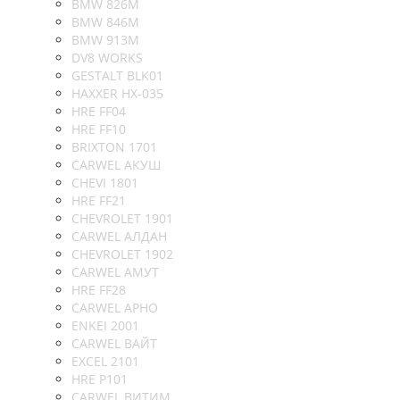
BMW 826M
BMW 846M
BMW 913M
DV8 WORKS
GESTALT BLK01
HAXXER HX-035
HRE FF04
HRE FF10
BRIXTON 1701
CARWEL АКУШ
CHEVI 1801
HRE FF21
CHEVROLET 1901
CARWEL АЛДАН
CHEVROLET 1902
CARWEL АМУТ
HRE FF28
CARWEL АРНО
ENKEI 2001
CARWEL ВАЙТ
EXCEL 2101
HRE P101
CARWEL ВИТИМ