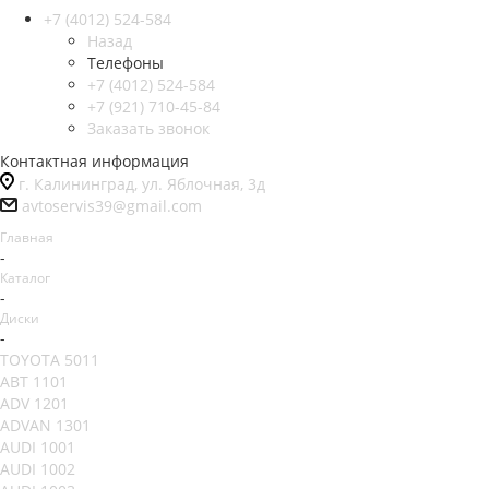
+7 (4012) 524-584
Назад
Телефоны
+7 (4012) 524-584
+7 (921) 710-45-84
Заказать звонок
Контактная информация
г. Калининград, ул. Яблочная, 3д
avtoservis39@gmail.com
Главная
-
Каталог
-
Диски
-
TOYOTA 5011
ABT 1101
ADV 1201
ADVAN 1301
AUDI 1001
AUDI 1002