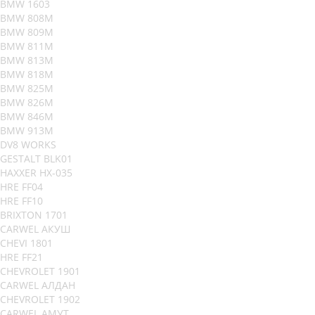
BMW 1603
BMW 808M
BMW 809M
BMW 811M
BMW 813M
BMW 818M
BMW 825M
BMW 826M
BMW 846M
BMW 913M
DV8 WORKS
GESTALT BLK01
HAXXER HX-035
HRE FF04
HRE FF10
BRIXTON 1701
CARWEL АКУШ
CHEVI 1801
HRE FF21
CHEVROLET 1901
CARWEL АЛДАН
CHEVROLET 1902
CARWEL АМУТ