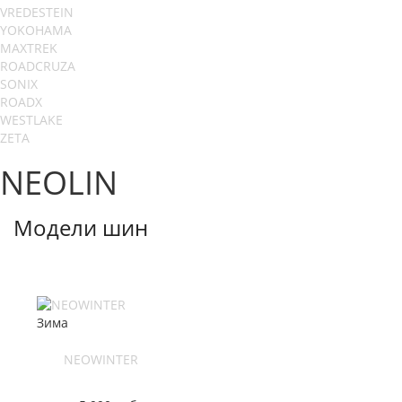
VREDESTEIN
YOKOHAMA
MAXTREK
ROADCRUZA
SONIX
ROADX
WESTLAKE
ZETA
NEOLIN
Модели шин
Зима
NEOWINTER