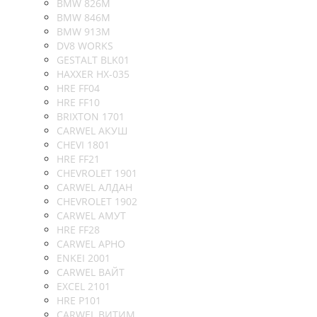
BMW 826M
BMW 846M
BMW 913M
DV8 WORKS
GESTALT BLK01
HAXXER HX-035
HRE FF04
HRE FF10
BRIXTON 1701
CARWEL АКУШ
CHEVI 1801
HRE FF21
CHEVROLET 1901
CARWEL АЛДАН
CHEVROLET 1902
CARWEL АМУТ
HRE FF28
CARWEL АРНО
ENKEI 2001
CARWEL ВАЙТ
EXCEL 2101
HRE P101
CARWEL ВИТИМ