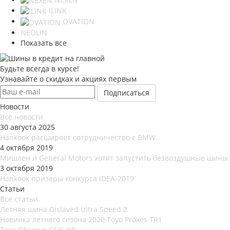
ILINK
OVATION
NEOLIN
Показать все
Будьте всегда в курсе!
Узнавайте о скидках и акциях первым
Новости
Все новости
30 августа 2025
Hankook расширяет сотрудничество с BMW.
4 октября 2019
Мишлен и General Motors хотят запустить безвоздушные шины
3 октября 2019
Hankook призеры конкурса IDEA-2019
Статьи
Все статьи
Летняя шина Gislaved Ultra Speed 2
Новинка летнего сезона 2020 Toyo Proxes TR1
Toyo Observe GSI6 HP