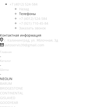
+7 (4012) 524-584
Назад
Телефоны
+7 (4012) 524-584
+7 (921) 710-45-84
Заказать звонок
Контактная информация
г. Калининград, ул. Яблочная, 3д
avtoservis39@gmail.com
Главная
-
Каталог
-
Шины
-
NEOLIN
BARUM
BRIDGESTONE
CONTINENTAL
GISLAVED
GOODYEAR