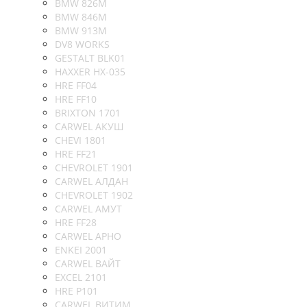
BMW 826M
BMW 846M
BMW 913M
DV8 WORKS
GESTALT BLK01
HAXXER HX-035
HRE FF04
HRE FF10
BRIXTON 1701
CARWEL АКУШ
CHEVI 1801
HRE FF21
CHEVROLET 1901
CARWEL АЛДАН
CHEVROLET 1902
CARWEL АМУТ
HRE FF28
CARWEL АРНО
ENKEI 2001
CARWEL ВАЙТ
EXCEL 2101
HRE P101
CARWEL ВИТИМ