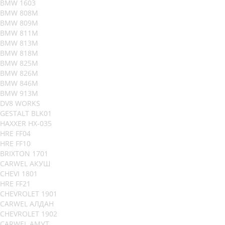
BMW 1603
BMW 808M
BMW 809M
BMW 811M
BMW 813M
BMW 818M
BMW 825M
BMW 826M
BMW 846M
BMW 913M
DV8 WORKS
GESTALT BLK01
HAXXER HX-035
HRE FF04
HRE FF10
BRIXTON 1701
CARWEL АКУШ
CHEVI 1801
HRE FF21
CHEVROLET 1901
CARWEL АЛДАН
CHEVROLET 1902
CARWEL АМУТ