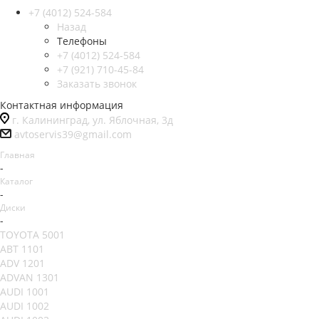
+7 (4012) 524-584
Назад
Телефоны
+7 (4012) 524-584
+7 (921) 710-45-84
Заказать звонок
Контактная информация
г. Калининград, ул. Яблочная, 3д
avtoservis39@gmail.com
Главная
-
Каталог
-
Диски
-
TOYOTA 5001
ABT 1101
ADV 1201
ADVAN 1301
AUDI 1001
AUDI 1002