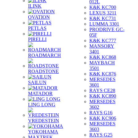
012L
ILINK
K&K KC700
LEXUS 3211
OVATION
K&K KC731
LUMMA 3301
PETLAS
PRODRIVE GC-
05F
PIRELLI
K&K KC777
MANSORY
3401
ROADMARCH
K&K KC868
MAYBACH
3501
ROADSTONE
K&K KC876
MERSEDES
SAILUN
3601
RAYS CE28
MATADOR
K&K KC890
MERSEDES
LING LONG
3602
RAYS G16
K&K KC906
VREDESTEIN
MERSEDES
3603
YOKOHAMA
RAYS G25
MAXTREK