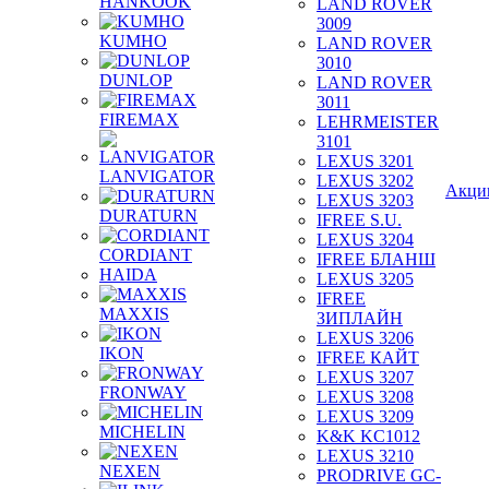
HANKOOK
LAND ROVER
3009
KUMHO
LAND ROVER
3010
DUNLOP
LAND ROVER
3011
FIREMAX
LEHRMEISTER
3101
LEXUS 3201
LANVIGATOR
LEXUS 3202
Акци
LEXUS 3203
DURATURN
IFREE S.U.
LEXUS 3204
CORDIANT
IFREE БЛАНШ
HAIDA
LEXUS 3205
IFREE
MAXXIS
ЗИПЛАЙН
LEXUS 3206
IKON
IFREE КАЙТ
LEXUS 3207
FRONWAY
LEXUS 3208
LEXUS 3209
MICHELIN
K&K KC1012
LEXUS 3210
NEXEN
PRODRIVE GC-