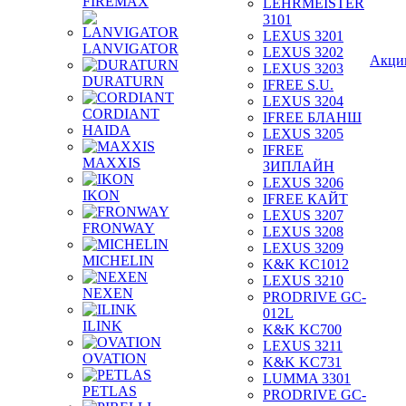
FIREMAX
LEHRMEISTER
3101
LEXUS 3201
LANVIGATOR
LEXUS 3202
Акци
LEXUS 3203
DURATURN
IFREE S.U.
LEXUS 3204
CORDIANT
IFREE БЛАНШ
HAIDA
LEXUS 3205
IFREE
MAXXIS
ЗИПЛАЙН
LEXUS 3206
IKON
IFREE КАЙТ
LEXUS 3207
FRONWAY
LEXUS 3208
LEXUS 3209
MICHELIN
K&K KC1012
LEXUS 3210
NEXEN
PRODRIVE GC-
012L
ILINK
K&K KC700
LEXUS 3211
OVATION
K&K KC731
LUMMA 3301
PETLAS
PRODRIVE GC-