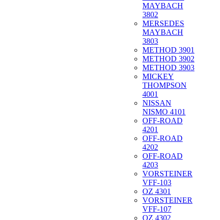
MAYBACH
3802
MERSEDES
MAYBACH
3803
METHOD 3901
METHOD 3902
METHOD 3903
MICKEY
THOMPSON
4001
NISSAN
NISMO 4101
OFF-ROAD
4201
OFF-ROAD
4202
OFF-ROAD
4203
VORSTEINER
VFF-103
OZ 4301
VORSTEINER
VFF-107
OZ 4302