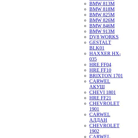
BMW 813M
BMW 818M
BMW 825M
BMW 826M
BMW 846M
BMW 913M
DV8 WORKS
GESTALT
BLK01
HAXXER HX-
035
HRE FF04
HRE FF10
BRIXTON 1701
CARWEL
АКУШ
CHEVI 1801
HRE FF21
CHEVROLET
1901
CARWEL
АЛДАН
CHEVROLET
1902
CARWEL