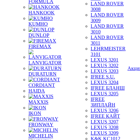
FORMULA
LAND ROVER
3008
HANKOOK
LAND ROVER
3009
KUMHO
LAND ROVER
3010
DUNLOP
LAND ROVER
3011
FIREMAX
LEHRMEISTER
3101
LEXUS 3201
LANVIGATOR
LEXUS 3202
Акци
LEXUS 3203
DURATURN
IFREE S.U.
LEXUS 3204
CORDIANT
IFREE БЛАНШ
HAIDA
LEXUS 3205
IFREE
MAXXIS
ЗИПЛАЙН
LEXUS 3206
IKON
IFREE КАЙТ
LEXUS 3207
FRONWAY
LEXUS 3208
LEXUS 3209
MICHELIN
K&K KC1012