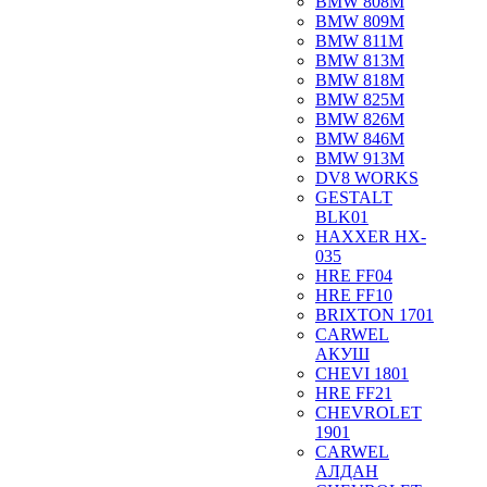
BMW 808M
BMW 809M
BMW 811M
BMW 813M
BMW 818M
BMW 825M
BMW 826M
BMW 846M
BMW 913M
DV8 WORKS
GESTALT
BLK01
HAXXER HX-
035
HRE FF04
HRE FF10
BRIXTON 1701
CARWEL
АКУШ
CHEVI 1801
HRE FF21
CHEVROLET
1901
CARWEL
АЛДАН