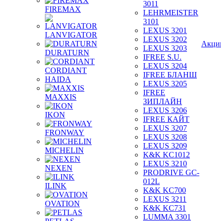
3011
FIREMAX
LEHRMEISTER
3101
LEXUS 3201
LANVIGATOR
LEXUS 3202
Акци
LEXUS 3203
DURATURN
IFREE S.U.
LEXUS 3204
CORDIANT
IFREE БЛАНШ
HAIDA
LEXUS 3205
IFREE
MAXXIS
ЗИПЛАЙН
LEXUS 3206
IKON
IFREE КАЙТ
LEXUS 3207
FRONWAY
LEXUS 3208
LEXUS 3209
MICHELIN
K&K KC1012
LEXUS 3210
NEXEN
PRODRIVE GC-
012L
ILINK
K&K KC700
LEXUS 3211
OVATION
K&K KC731
LUMMA 3301