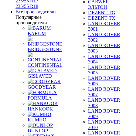
235/55 R17
CARWEL
235/55 R18
ЭЛЬТОН
Все производители
DEZENT TG
Популярные
DEZENT TX
производители
LAND ROVER
3001
BARUM
LAND ROVER
3002
LAND ROVER
BRIDGESTONE
3003
LAND ROVER
3004
CONTINENTAL
LAND ROVER
3005
GISLAVED
LAND ROVER
3006
GOODYEAR
LAND ROVER
3007
FORMULA
LAND ROVER
3008
HANKOOK
LAND ROVER
3009
KUMHO
LAND ROVER
3010
DUNLOP
LAND ROVER