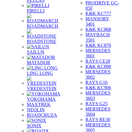
PETLAS
PRODRIVE GC-
05F
PIRELLI
K&K KC777
MANSORY
3401
ROADMARCH
K&K KC868
MAYBACH
3501
ROADSTONE
K&K KC876
MERSEDES
SAILUN
3601
RAYS CE28
MATADOR
K&K KC890
MERSEDES
LING LONG
3602
RAYS G16
K&K KC906
VREDESTEIN
MERSEDES
3603
YOKOHAMA
RAYS G25
MAXTREK
MERSEDES
NEOLIN
3604
ROADCRUZA
RAYS RE30
MERSEDES
SONIX
3605