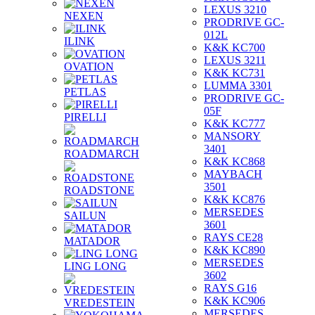
LEXUS 3210
NEXEN
PRODRIVE GC-
012L
ILINK
K&K KC700
LEXUS 3211
OVATION
K&K KC731
LUMMA 3301
PETLAS
PRODRIVE GC-
05F
PIRELLI
K&K KC777
MANSORY
3401
ROADMARCH
K&K KC868
MAYBACH
3501
ROADSTONE
K&K KC876
MERSEDES
SAILUN
3601
RAYS CE28
MATADOR
K&K KC890
MERSEDES
LING LONG
3602
RAYS G16
K&K KC906
VREDESTEIN
MERSEDES