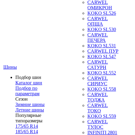
CARWEL
ОМИКРОН
KOKO SL526
CARWEL
ОПША
KOKO SL530
CARWEL
ПЕЧЕРА
KOKO SL531
CARWEL ПУР
KOKO SL547
CARWEL
Шины
САТУРН
KOKO SL552
Подбор шин
CARWEL
Каталог шин
СИРИУС
Подбор по
KOKO SL558
параметрам
CARWEL
Сезон
ТОДЖА
Зимние шины
CARWEL
Летние шины
ТОКО
Популярные
KOKO SL559
типоразмеры
CARWEL
175/65 R14
ТУЛОС
185/65 R14
INFINITI 2801