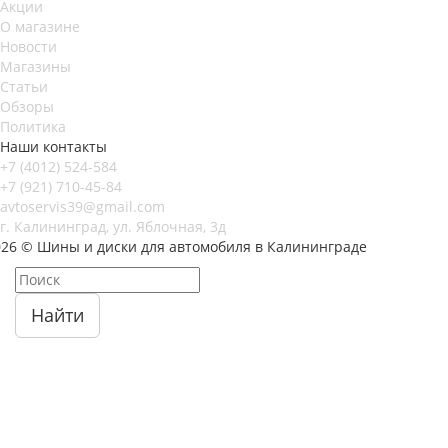
Акции
О магазине
Новости
Магазины
Статьи
Обзоры
Политика
Наши контакты
+7 (4012) 524-584
+7 (921) 710-45-84
avtoservis39@gmail.com
г. Калининград, ул. Яблочная, 3д
026 © Шины и диски для автомобиля в Калининграде
Найти