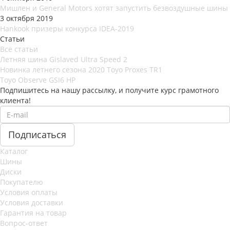
Мишлен и General Motors хотят запустить безвоздушные шины
3 октября 2019
Hankook призеры конкурса IDEA-2019
Статьи
Все статьи
Летняя шина Gislaved Ultra Speed 2
Новинка летнего сезона 2020 Toyo Proxes TR1
Toyo Observe GSI6 HP
Подпишитесь на нашу рассылку, и получите курс грамотного
клиента!
Каталог
Шины
Диски
Покупателю
Условия оплаты
Условия доставки
Гарантия на товар
Вопрос-ответ