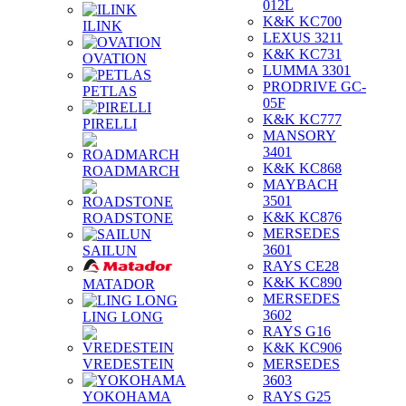
012L
K&K KC700
ILINK
LEXUS 3211
K&K KC731
OVATION
LUMMA 3301
PRODRIVE GC-
PETLAS
05F
K&K KC777
PIRELLI
MANSORY
3401
K&K KC868
ROADMARCH
MAYBACH
3501
K&K KC876
ROADSTONE
MERSEDES
3601
SAILUN
RAYS CE28
K&K KC890
MATADOR
MERSEDES
3602
LING LONG
RAYS G16
K&K KC906
VREDESTEIN
MERSEDES
3603
YOKOHAMA
RAYS G25