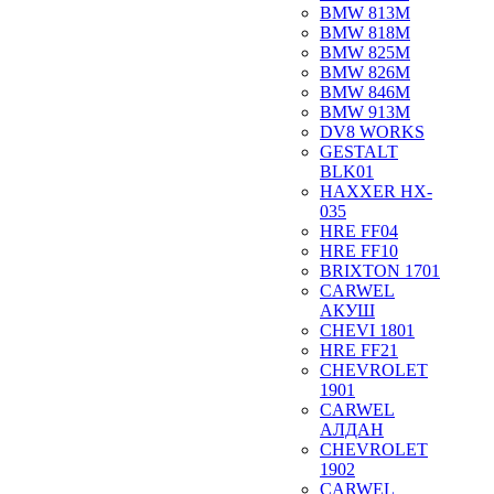
BMW 813M
BMW 818M
BMW 825M
BMW 826M
BMW 846M
BMW 913M
DV8 WORKS
GESTALT
BLK01
HAXXER HX-
035
HRE FF04
HRE FF10
BRIXTON 1701
CARWEL
АКУШ
CHEVI 1801
HRE FF21
CHEVROLET
1901
CARWEL
АЛДАН
CHEVROLET
1902
CARWEL