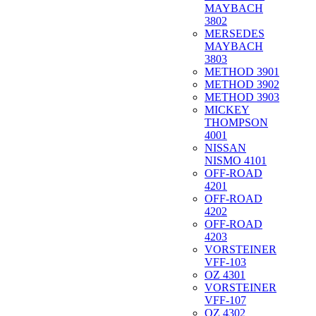
MAYBACH
3802
MERSEDES
MAYBACH
3803
METHOD 3901
METHOD 3902
METHOD 3903
MICKEY
THOMPSON
4001
NISSAN
NISMO 4101
OFF-ROAD
4201
OFF-ROAD
4202
OFF-ROAD
4203
VORSTEINER
VFF-103
OZ 4301
VORSTEINER
VFF-107
OZ 4302