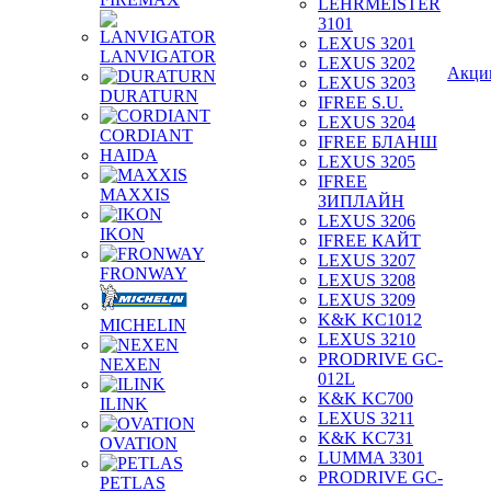
LEHRMEISTER
3101
LEXUS 3201
LANVIGATOR
LEXUS 3202
Акци
LEXUS 3203
DURATURN
IFREE S.U.
LEXUS 3204
CORDIANT
IFREE БЛАНШ
HAIDA
LEXUS 3205
IFREE
MAXXIS
ЗИПЛАЙН
LEXUS 3206
IKON
IFREE КАЙТ
LEXUS 3207
FRONWAY
LEXUS 3208
LEXUS 3209
K&K KC1012
MICHELIN
LEXUS 3210
PRODRIVE GC-
NEXEN
012L
K&K KC700
ILINK
LEXUS 3211
K&K KC731
OVATION
LUMMA 3301
PRODRIVE GC-
PETLAS