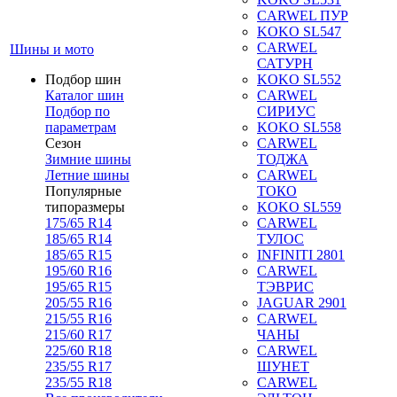
CARWEL ПУР
KOKO SL547
CARWEL
Шины и мото
САТУРН
Подбор шин
KOKO SL552
Каталог шин
CARWEL
Подбор по
СИРИУС
параметрам
KOKO SL558
Сезон
CARWEL
Зимние шины
ТОДЖА
Летние шины
CARWEL
Популярные
ТОКО
типоразмеры
KOKO SL559
175/65 R14
CARWEL
185/65 R14
ТУЛОС
185/65 R15
INFINITI 2801
195/60 R16
CARWEL
195/65 R15
ТЭВРИС
205/55 R16
JAGUAR 2901
215/55 R16
CARWEL
215/60 R17
ЧАНЫ
225/60 R18
CARWEL
235/55 R17
ШУНЕТ
235/55 R18
CARWEL