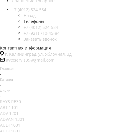
Сравнение товаров
0
+7 (4012) 524-584
Назад
Телефоны
+7 (4012) 524-584
+7 (921) 710-45-84
Заказать звонок
Контактная информация
г. Калининград, ул. Яблочная, 3д
avtoservis39@gmail.com
Главная
-
Каталог
-
Диски
-
RAYS RE30
ABT 1101
ADV 1201
ADVAN 1301
AUDI 1001
AUDI 1002