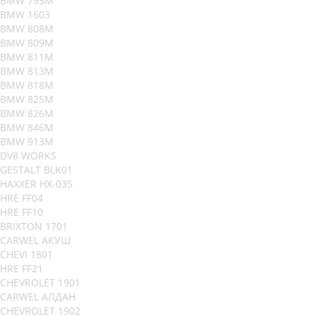
BMW 795M
BMW 1603
BMW 808M
BMW 809M
BMW 811M
BMW 813M
BMW 818M
BMW 825M
BMW 826M
BMW 846M
BMW 913M
DV8 WORKS
GESTALT BLK01
HAXXER HX-035
HRE FF04
HRE FF10
BRIXTON 1701
CARWEL АКУШ
CHEVI 1801
HRE FF21
CHEVROLET 1901
CARWEL АЛДАН
CHEVROLET 1902