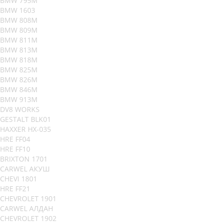
BMW 795M
BMW 1603
BMW 808M
BMW 809M
BMW 811M
BMW 813M
BMW 818M
BMW 825M
BMW 826M
BMW 846M
BMW 913M
DV8 WORKS
GESTALT BLK01
HAXXER HX-035
HRE FF04
HRE FF10
BRIXTON 1701
CARWEL АКУШ
CHEVI 1801
HRE FF21
CHEVROLET 1901
CARWEL АЛДАН
CHEVROLET 1902