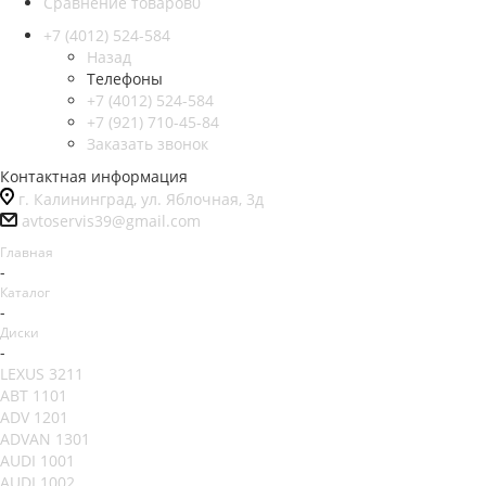
Сравнение товаров
0
+7 (4012) 524-584
Назад
Телефоны
+7 (4012) 524-584
+7 (921) 710-45-84
Заказать звонок
Контактная информация
г. Калининград, ул. Яблочная, 3д
avtoservis39@gmail.com
Главная
-
Каталог
-
Диски
-
LEXUS 3211
ABT 1101
ADV 1201
ADVAN 1301
AUDI 1001
AUDI 1002