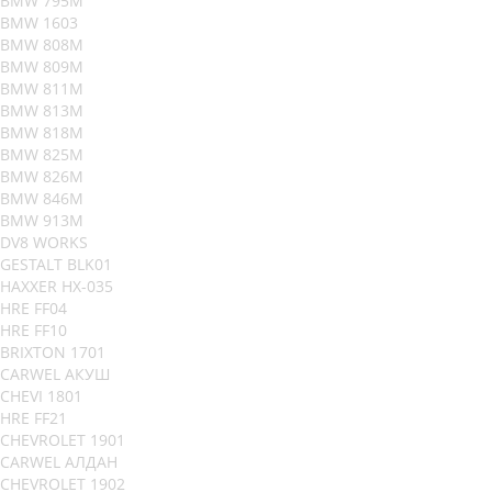
BMW 795M
BMW 1603
BMW 808M
BMW 809M
BMW 811M
BMW 813M
BMW 818M
BMW 825M
BMW 826M
BMW 846M
BMW 913M
DV8 WORKS
GESTALT BLK01
HAXXER HX-035
HRE FF04
HRE FF10
BRIXTON 1701
CARWEL АКУШ
CHEVI 1801
HRE FF21
CHEVROLET 1901
CARWEL АЛДАН
CHEVROLET 1902