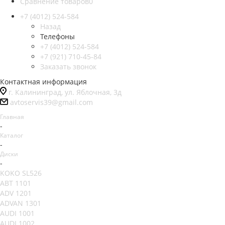
Сравнение товаров
0
+7 (4012) 524-584
Назад
Телефоны
+7 (4012) 524-584
+7 (921) 710-45-84
Заказать звонок
Контактная информация
г. Калининград, ул. Яблочная, 3д
avtoservis39@gmail.com
Главная
-
Каталог
-
Диски
-
KOKO SL526
ABT 1101
ADV 1201
ADVAN 1301
AUDI 1001
AUDI 1002