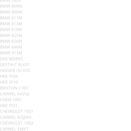
BMW 1603
BMW 808M
BMW 809M
BMW 811M
BMW 813M
BMW 818M
BMW 825M
BMW 826M
BMW 846M
BMW 913M
DV8 WORKS
GESTALT BLK01
HAXXER HX-035
HRE FF04
HRE FF10
BRIXTON 1701
CARWEL АКУШ
CHEVI 1801
HRE FF21
CHEVROLET 1901
CARWEL АЛДАН
CHEVROLET 1902
CARWEL АМУТ