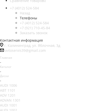
Сравнение товаров
0
+7 (4012) 524-584
Назад
Телефоны
+7 (4012) 524-584
+7 (921) 710-45-84
Заказать звонок
Контактная информация
г. Калининград, ул. Яблочная, 3д
avtoservis39@gmail.com
Главная
-
Каталог
-
Диски
-
AUDI 1006
ABT 1101
ADV 1201
ADVAN 1301
AUDI 1001
AUDI 1002