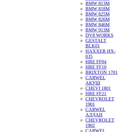
BMW 813M
BMW 818M
BMW 825M
BMW 826M
BMW 846M
BMW 913M
DV8 WORKS
GESTALT
BLK01
HAXXER HX-
035
HRE FF04
HRE FF10
BRIXTON 1701
CARWEL
АКУШ
CHEVI 1801
HRE FF21
CHEVROLET
1901
CARWEL
АЛДАН
CHEVROLET
1902
CARWEL