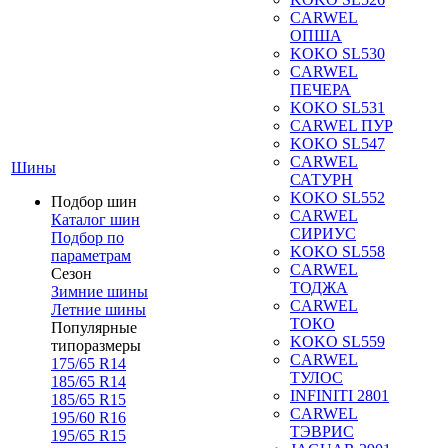
CARWEL
ОПША
KOKO SL530
CARWEL
ПЕЧЕРА
KOKO SL531
CARWEL ПУР
KOKO SL547
CARWEL
Шины
САТУРН
KOKO SL552
Подбор шин
CARWEL
Каталог шин
СИРИУС
Подбор по
KOKO SL558
параметрам
CARWEL
Сезон
ТОДЖА
Зимние шины
CARWEL
Летние шины
ТОКО
Популярные
KOKO SL559
типоразмеры
CARWEL
175/65 R14
ТУЛОС
185/65 R14
INFINITI 2801
185/65 R15
CARWEL
195/60 R16
ТЭВРИС
195/65 R15