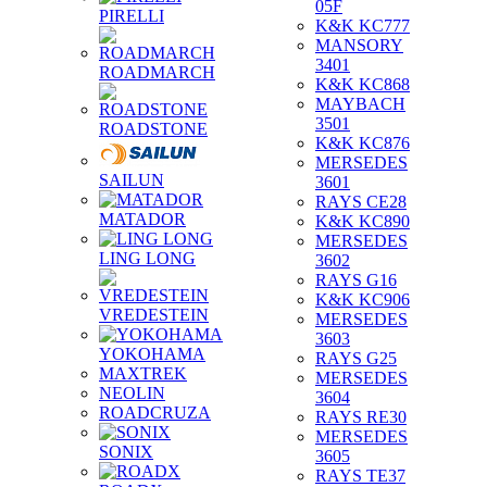
05F
PIRELLI
K&K KC777
MANSORY
3401
ROADMARCH
K&K KC868
MAYBACH
3501
ROADSTONE
K&K KC876
MERSEDES
SAILUN
3601
RAYS CE28
MATADOR
K&K KC890
MERSEDES
LING LONG
3602
RAYS G16
K&K KC906
VREDESTEIN
MERSEDES
3603
YOKOHAMA
RAYS G25
MAXTREK
MERSEDES
NEOLIN
3604
ROADCRUZA
RAYS RE30
MERSEDES
SONIX
3605
RAYS TE37