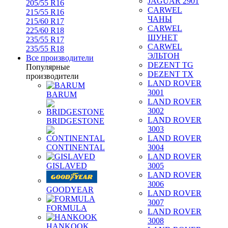
JAGUAR 2901
205/55 R16
CARWEL
215/55 R16
ЧАНЫ
215/60 R17
CARWEL
225/60 R18
ШУНЕТ
235/55 R17
CARWEL
235/55 R18
ЭЛЬТОН
Все производители
DEZENT TG
Популярные
DEZENT TX
производители
LAND ROVER
3001
BARUM
LAND ROVER
3002
LAND ROVER
BRIDGESTONE
3003
LAND ROVER
CONTINENTAL
3004
LAND ROVER
GISLAVED
3005
LAND ROVER
3006
GOODYEAR
LAND ROVER
3007
FORMULA
LAND ROVER
3008
HANKOOK