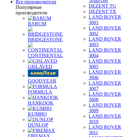
ЭЛЬТОН
Все производители
DEZENT TG
Популярные
DEZENT TX
производители
LAND ROVER
3001
BARUM
LAND ROVER
3002
LAND ROVER
BRIDGESTONE
3003
LAND ROVER
CONTINENTAL
3004
LAND ROVER
GISLAVED
3005
LAND ROVER
3006
GOODYEAR
LAND ROVER
3007
FORMULA
LAND ROVER
3008
HANKOOK
LAND ROVER
3009
KUMHO
LAND ROVER
3010
DUNLOP
LAND ROVER
3011
FIREMAX