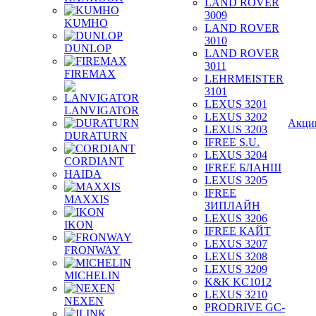
LAND ROVER
3009
KUMHO
LAND ROVER
3010
DUNLOP
LAND ROVER
3011
FIREMAX
LEHRMEISTER
3101
LEXUS 3201
LANVIGATOR
LEXUS 3202
Акци
LEXUS 3203
DURATURN
IFREE S.U.
LEXUS 3204
CORDIANT
IFREE БЛАНШ
HAIDA
LEXUS 3205
IFREE
MAXXIS
ЗИПЛАЙН
LEXUS 3206
IKON
IFREE КАЙТ
LEXUS 3207
FRONWAY
LEXUS 3208
LEXUS 3209
MICHELIN
K&K KC1012
LEXUS 3210
NEXEN
PRODRIVE GC-