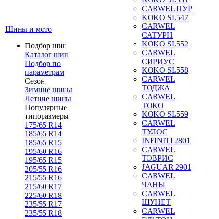
CARWEL ПУР
KOKO SL547
CARWEL
Шины и мото
САТУРН
KOKO SL552
Подбор шин
CARWEL
Каталог шин
СИРИУС
Подбор по
KOKO SL558
параметрам
CARWEL
Сезон
ТОДЖА
Зимние шины
CARWEL
Летние шины
ТОКО
Популярные
KOKO SL559
типоразмеры
CARWEL
175/65 R14
ТУЛОС
185/65 R14
INFINITI 2801
185/65 R15
CARWEL
195/60 R16
ТЭВРИС
195/65 R15
JAGUAR 2901
205/55 R16
CARWEL
215/55 R16
ЧАНЫ
215/60 R17
CARWEL
225/60 R18
ШУНЕТ
235/55 R17
CARWEL
235/55 R18