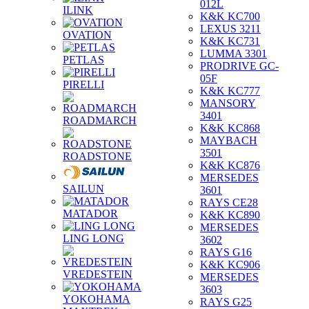
012L
ILINK
K&K KC700
LEXUS 3211
OVATION
K&K KC731
LUMMA 3301
PETLAS
PRODRIVE GC-
05F
PIRELLI
K&K KC777
MANSORY
3401
ROADMARCH
K&K KC868
MAYBACH
3501
ROADSTONE
K&K KC876
MERSEDES
SAILUN
3601
RAYS CE28
MATADOR
K&K KC890
MERSEDES
LING LONG
3602
RAYS G16
K&K KC906
VREDESTEIN
MERSEDES
3603
YOKOHAMA
RAYS G25