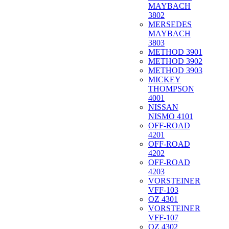
MAYBACH
3802
MERSEDES
MAYBACH
3803
METHOD 3901
METHOD 3902
METHOD 3903
MICKEY
THOMPSON
4001
NISSAN
NISMO 4101
OFF-ROAD
4201
OFF-ROAD
4202
OFF-ROAD
4203
VORSTEINER
VFF-103
OZ 4301
VORSTEINER
VFF-107
OZ 4302