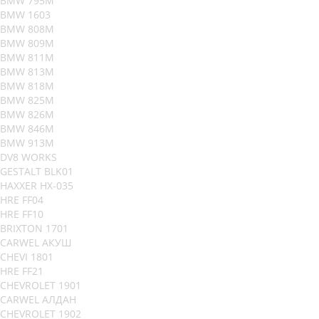
BMW 795M
BMW 1603
BMW 808M
BMW 809M
BMW 811M
BMW 813M
BMW 818M
BMW 825M
BMW 826M
BMW 846M
BMW 913M
DV8 WORKS
GESTALT BLK01
HAXXER HX-035
HRE FF04
HRE FF10
BRIXTON 1701
CARWEL АКУШ
CHEVI 1801
HRE FF21
CHEVROLET 1901
CARWEL АЛДАН
CHEVROLET 1902