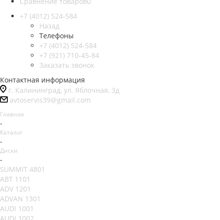
Сравнение товаров
0
+7 (4012) 524-584
Назад
Телефоны
+7 (4012) 524-584
+7 (921) 710-45-84
Заказать звонок
Контактная информация
г. Калининград, ул. Яблочная, 3д
avtoservis39@gmail.com
Главная
-
Каталог
-
Диски
-
SUMMIT 4801
ABT 1101
ADV 1201
ADVAN 1301
AUDI 1001
AUDI 1002