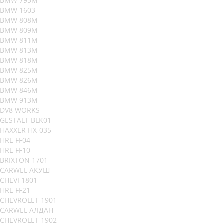
BMW 795M
BMW 1603
BMW 808M
BMW 809M
BMW 811M
BMW 813M
BMW 818M
BMW 825M
BMW 826M
BMW 846M
BMW 913M
DV8 WORKS
GESTALT BLK01
HAXXER HX-035
HRE FF04
HRE FF10
BRIXTON 1701
CARWEL АКУШ
CHEVI 1801
HRE FF21
CHEVROLET 1901
CARWEL АЛДАН
CHEVROLET 1902