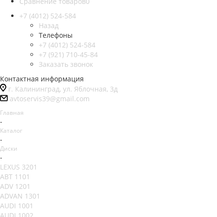
Сравнение товаров
0
+7 (4012) 524-584
Назад
Телефоны
+7 (4012) 524-584
+7 (921) 710-45-84
Заказать звонок
Контактная информация
г. Калининград, ул. Яблочная, 3д
avtoservis39@gmail.com
Главная
-
Каталог
-
Диски
-
LEXUS 3201
ABT 1101
ADV 1201
ADVAN 1301
AUDI 1001
AUDI 1002