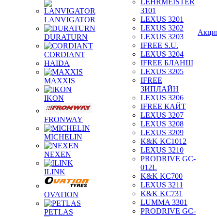
LEHRMEISTER
3101
LEXUS 3201
LANVIGATOR
LEXUS 3202
Акци
LEXUS 3203
DURATURN
IFREE S.U.
LEXUS 3204
CORDIANT
IFREE БЛАНШ
HAIDA
LEXUS 3205
IFREE
MAXXIS
ЗИПЛАЙН
LEXUS 3206
IKON
IFREE КАЙТ
LEXUS 3207
FRONWAY
LEXUS 3208
LEXUS 3209
MICHELIN
K&K KC1012
LEXUS 3210
NEXEN
PRODRIVE GC-
012L
ILINK
K&K KC700
LEXUS 3211
K&K KC731
OVATION
LUMMA 3301
PRODRIVE GC-
PETLAS