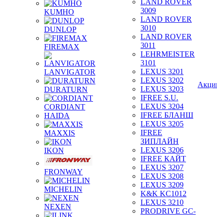
LAND ROVER
3009
KUMHO
LAND ROVER
3010
DUNLOP
LAND ROVER
3011
FIREMAX
LEHRMEISTER
3101
LEXUS 3201
LANVIGATOR
LEXUS 3202
Акци
LEXUS 3203
DURATURN
IFREE S.U.
LEXUS 3204
CORDIANT
IFREE БЛАНШ
HAIDA
LEXUS 3205
IFREE
MAXXIS
ЗИПЛАЙН
LEXUS 3206
IKON
IFREE КАЙТ
LEXUS 3207
FRONWAY
LEXUS 3208
LEXUS 3209
MICHELIN
K&K KC1012
LEXUS 3210
NEXEN
PRODRIVE GC-