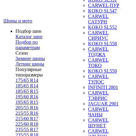
CARWEL ПУР
KOKO SL547
CARWEL
Шины и мото
САТУРН
KOKO SL552
Подбор шин
CARWEL
Каталог шин
СИРИУС
Подбор по
KOKO SL558
параметрам
CARWEL
Сезон
ТОДЖА
Зимние шины
CARWEL
Летние шины
ТОКО
Популярные
KOKO SL559
типоразмеры
CARWEL
175/65 R14
ТУЛОС
185/65 R14
INFINITI 2801
185/65 R15
CARWEL
195/60 R16
ТЭВРИС
195/65 R15
JAGUAR 2901
205/55 R16
CARWEL
215/55 R16
ЧАНЫ
215/60 R17
CARWEL
225/60 R18
ШУНЕТ
235/55 R17
CARWEL
235/55 R18