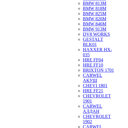
BMW 813M
BMW 818M
BMW 825M
BMW 826M
BMW 846M
BMW 913M
DV8 WORKS
GESTALT
BLK01
HAXXER HX-
035
HRE FF04
HRE FF10
BRIXTON 1701
CARWEL
АКУШ
CHEVI 1801
HRE FF21
CHEVROLET
1901
CARWEL
АЛДАН
CHEVROLET
1902
CARWEL