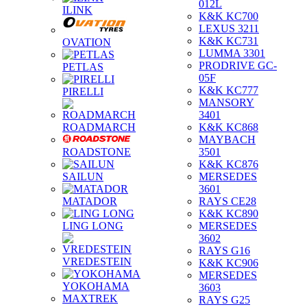
012L
ILINK
K&K KC700
LEXUS 3211
K&K KC731
OVATION
LUMMA 3301
PRODRIVE GC-
PETLAS
05F
K&K KC777
PIRELLI
MANSORY
3401
ROADMARCH
K&K KC868
MAYBACH
ROADSTONE
3501
K&K KC876
SAILUN
MERSEDES
3601
MATADOR
RAYS CE28
K&K KC890
LING LONG
MERSEDES
3602
RAYS G16
VREDESTEIN
K&K KC906
MERSEDES
YOKOHAMA
3603
MAXTREK
RAYS G25