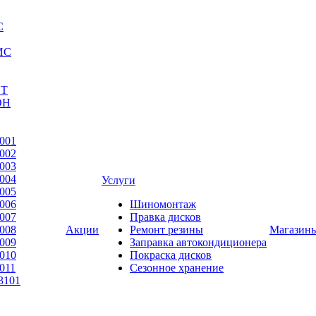
С
ИС
ЕТ
ОН
001
002
003
004
Услуги
005
006
Шиномонтаж
007
Правка дисков
008
Акции
Ремонт резины
Магазин
009
Заправка автокондиционера
010
Покраска дисков
011
Сезонное хранение
3101