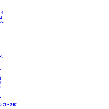
01
Н
02
ИМ
ТЫ
Й
1
ЛЕС
А
OTA 2401