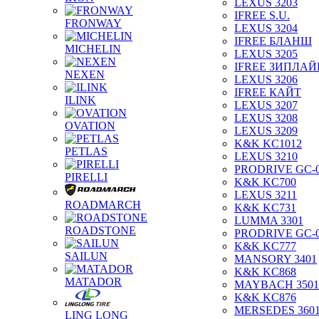
LEXUS 3203
IFREE S.U.
FRONWAY
LEXUS 3204
IFREE БЛАНШ
MICHELIN
LEXUS 3205
IFREE ЗИПЛАЙ
NEXEN
LEXUS 3206
IFREE КАЙТ
ILINK
LEXUS 3207
LEXUS 3208
OVATION
LEXUS 3209
K&K KC1012
PETLAS
LEXUS 3210
PRODRIVE GC-
PIRELLI
K&K KC700
LEXUS 3211
ROADMARCH
K&K KC731
LUMMA 3301
ROADSTONE
PRODRIVE GC-
K&K KC777
SAILUN
MANSORY 3401
K&K KC868
MATADOR
MAYBACH 3501
K&K KC876
MERSEDES 360
LING LONG