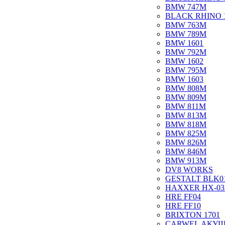
BMW 747M
BLACK RHINO 
BMW 763M
BMW 789M
BMW 1601
BMW 792M
BMW 1602
BMW 795M
BMW 1603
BMW 808M
BMW 809M
BMW 811M
BMW 813M
BMW 818M
BMW 825M
BMW 826M
BMW 846M
BMW 913M
DV8 WORKS
GESTALT BLK0
HAXXER HX-03
HRE FF04
HRE FF10
BRIXTON 1701
CARWEL АКУ