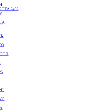
Н
OTA 2402
Р
ДА
ЫК
ТО
КРОН
А
РА
РН
УС
А