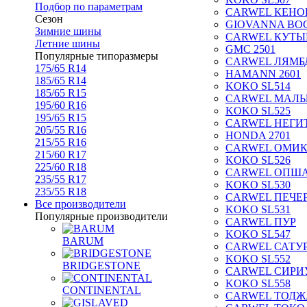
Подбор по параметрам
CARWEL КЕНО
Сезон
GIOVANNA BOG
Зимние шины
CARWEL КУТЫ
Летние шины
GMC 2501
Популярные типоразмеры
CARWEL ЛЯМБ
175/65 R14
HAMANN 2601
185/65 R14
KOKO SL514
185/65 R15
CARWEL МАЛ
195/60 R16
KOKO SL525
195/65 R15
CARWEL НЕГИ
205/55 R16
HONDA 2701
215/55 R16
CARWEL ОМИ
215/60 R17
KOKO SL526
225/60 R18
CARWEL ОПШ
235/55 R17
KOKO SL530
235/55 R18
CARWEL ПЕЧЕ
Все производители
KOKO SL531
Популярные производители
CARWEL ПУР
KOKO SL547
BARUM
CARWEL САТУ
KOKO SL552
BRIDGESTONE
CARWEL СИРИ
KOKO SL558
CONTINENTAL
CARWEL ТОДЖ