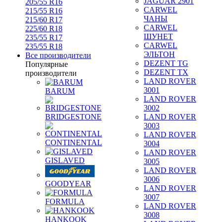
JAGUAR 2901
205/55 R16
CARWEL
215/55 R16
ЧАНЫ
215/60 R17
CARWEL
225/60 R18
ШУНЕТ
235/55 R17
CARWEL
235/55 R18
ЭЛЬТОН
Все производители
DEZENT TG
Популярные
DEZENT TX
производители
LAND ROVER
3001
BARUM
LAND ROVER
3002
BRIDGESTONE
LAND ROVER
3003
LAND ROVER
CONTINENTAL
3004
LAND ROVER
GISLAVED
3005
LAND ROVER
3006
GOODYEAR
LAND ROVER
3007
FORMULA
LAND ROVER
3008
HANKOOK