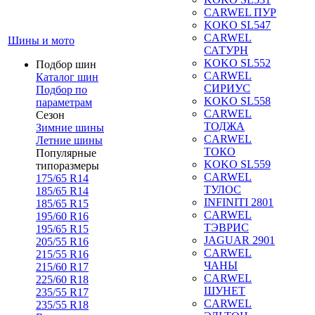
CARWEL ПУР
KOKO SL547
CARWEL
Шины и мото
САТУРН
KOKO SL552
Подбор шин
CARWEL
Каталог шин
СИРИУС
Подбор по
KOKO SL558
параметрам
CARWEL
Сезон
ТОДЖА
Зимние шины
CARWEL
Летние шины
ТОКО
Популярные
KOKO SL559
типоразмеры
CARWEL
175/65 R14
ТУЛОС
185/65 R14
INFINITI 2801
185/65 R15
CARWEL
195/60 R16
ТЭВРИС
195/65 R15
JAGUAR 2901
205/55 R16
CARWEL
215/55 R16
ЧАНЫ
215/60 R17
CARWEL
225/60 R18
ШУНЕТ
235/55 R17
CARWEL
235/55 R18