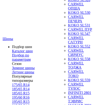
CARWEL
ОПША
KOKO SL530
CARWEL
ПЕЧЕРА
KOKO SL531
CARWEL ПУР
KOKO SL547
CARWEL
Шины
САТУРН
KOKO SL552
Подбор шин
CARWEL
Каталог шин
СИРИУС
Подбор по
KOKO SL558
параметрам
CARWEL
Сезон
ТОДЖА
Зимние шины
CARWEL
Летние шины
ТОКО
Популярные
KOKO SL559
типоразмеры
CARWEL
175/65 R14
ТУЛОС
185/65 R14
INFINITI 2801
185/65 R15
CARWEL
195/60 R16
ТЭВРИС
195/65 R15