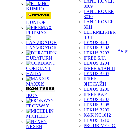
LAND ROVER
3009
KUMHO
LAND ROVER
3010
LAND ROVER
DUNLOP
3011
LEHRMEISTER
FIREMAX
3101
LEXUS 3201
LANVIGATOR
LEXUS 3202
Акци
LEXUS 3203
DURATURN
IFREE S.U.
LEXUS 3204
CORDIANT
IFREE БЛАНШ
HAIDA
LEXUS 3205
IFREE
MAXXIS
ЗИПЛАЙН
LEXUS 3206
IFREE КАЙТ
IKON
LEXUS 3207
LEXUS 3208
FRONWAY
LEXUS 3209
K&K KC1012
MICHELIN
LEXUS 3210
PRODRIVE GC-
NEXEN