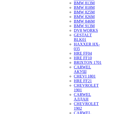
BMW 813M
BMW 818M
BMW 825M
BMW 826M
BMW 846M
BMW 913M
DV8 WORKS
GESTALT
BLK01
HAXXER HX-
035
HRE FF04
HRE FF10
BRIXTON 1701
CARWEL
АКУШ
CHEVI 1801
HRE FF21
CHEVROLET
1901
CARWEL
АЛДАН
CHEVROLET
1902
CARWEL