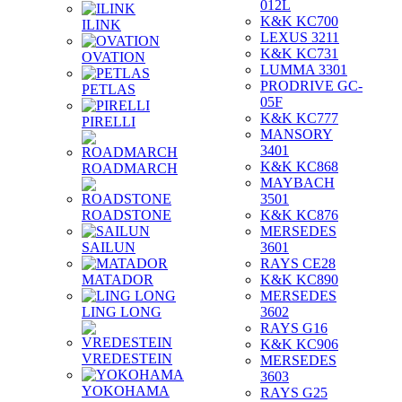
012L
K&K KC700
ILINK
LEXUS 3211
K&K KC731
OVATION
LUMMA 3301
PRODRIVE GC-
PETLAS
05F
K&K KC777
PIRELLI
MANSORY
3401
K&K KC868
ROADMARCH
MAYBACH
3501
ROADSTONE
K&K KC876
MERSEDES
SAILUN
3601
RAYS CE28
MATADOR
K&K KC890
MERSEDES
LING LONG
3602
RAYS G16
K&K KC906
VREDESTEIN
MERSEDES
3603
YOKOHAMA
RAYS G25