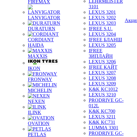
LEHRMEISTER
FIREMAX
3101
LEXUS 3201
LANVIGATOR
LEXUS 3202
Акци
LEXUS 3203
DURATURN
IFREE S.U.
LEXUS 3204
CORDIANT
IFREE БЛАНШ
HAIDA
LEXUS 3205
IFREE
MAXXIS
ЗИПЛАЙН
LEXUS 3206
IFREE КАЙТ
IKON
LEXUS 3207
LEXUS 3208
FRONWAY
LEXUS 3209
K&K KC1012
MICHELIN
LEXUS 3210
PRODRIVE GC-
NEXEN
012L
K&K KC700
ILINK
LEXUS 3211
K&K KC731
OVATION
LUMMA 3301
PRODRIVE GC-
PETLAS