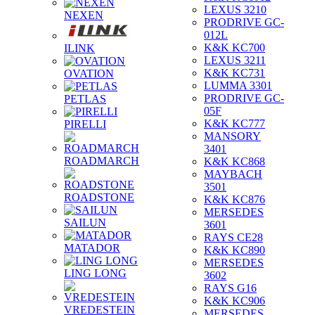
LEXUS 3210
NEXEN
PRODRIVE GC-
012L
K&K KC700
ILINK
LEXUS 3211
K&K KC731
OVATION
LUMMA 3301
PRODRIVE GC-
PETLAS
05F
K&K KC777
PIRELLI
MANSORY
3401
ROADMARCH
K&K KC868
MAYBACH
3501
ROADSTONE
K&K KC876
MERSEDES
SAILUN
3601
RAYS CE28
MATADOR
K&K KC890
MERSEDES
LING LONG
3602
RAYS G16
K&K KC906
VREDESTEIN
MERSEDES