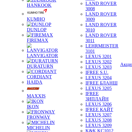
LAND ROVER
HANKOOK
3008
LAND ROVER
KUMHO
3009
LAND ROVER
DUNLOP
3010
LAND ROVER
FIREMAX
3011
LEHRMEISTER
3101
LANVIGATOR
LEXUS 3201
LEXUS 3202
Акци
DURATURN
LEXUS 3203
IFREE S.U.
CORDIANT
LEXUS 3204
HAIDA
IFREE БЛАНШ
LEXUS 3205
IFREE
MAXXIS
ЗИПЛАЙН
LEXUS 3206
IKON
IFREE КАЙТ
LEXUS 3207
FRONWAY
LEXUS 3208
LEXUS 3209
MICHELIN
K&K KC1012