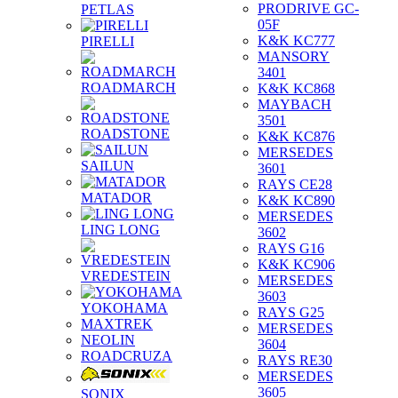
PRODRIVE GC-
PETLAS
05F
K&K KC777
PIRELLI
MANSORY
3401
ROADMARCH
K&K KC868
MAYBACH
3501
ROADSTONE
K&K KC876
MERSEDES
SAILUN
3601
RAYS CE28
MATADOR
K&K KC890
MERSEDES
LING LONG
3602
RAYS G16
K&K KC906
VREDESTEIN
MERSEDES
3603
YOKOHAMA
RAYS G25
MAXTREK
MERSEDES
NEOLIN
3604
ROADCRUZA
RAYS RE30
MERSEDES
3605
SONIX