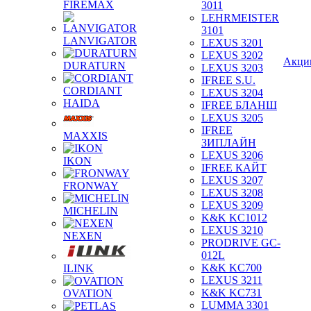
FIREMAX
3011
LEHRMEISTER
3101
LANVIGATOR
LEXUS 3201
LEXUS 3202
Акци
DURATURN
LEXUS 3203
IFREE S.U.
CORDIANT
LEXUS 3204
HAIDA
IFREE БЛАНШ
LEXUS 3205
IFREE
MAXXIS
ЗИПЛАЙН
LEXUS 3206
IKON
IFREE КАЙТ
LEXUS 3207
FRONWAY
LEXUS 3208
LEXUS 3209
MICHELIN
K&K KC1012
LEXUS 3210
NEXEN
PRODRIVE GC-
012L
K&K KC700
ILINK
LEXUS 3211
K&K KC731
OVATION
LUMMA 3301