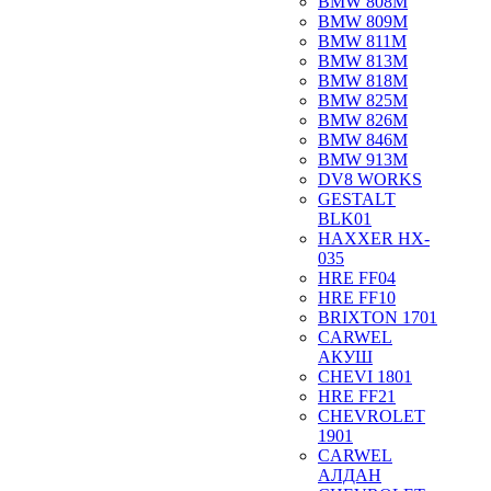
BMW 808M
BMW 809M
BMW 811M
BMW 813M
BMW 818M
BMW 825M
BMW 826M
BMW 846M
BMW 913M
DV8 WORKS
GESTALT
BLK01
HAXXER HX-
035
HRE FF04
HRE FF10
BRIXTON 1701
CARWEL
АКУШ
CHEVI 1801
HRE FF21
CHEVROLET
1901
CARWEL
АЛДАН