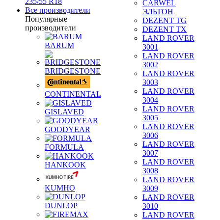
235/55 R18
CARWEL
Все производители
ЭЛЬТОН
Популярные
DEZENT TG
производители
DEZENT TX
LAND ROVER
BARUM
3001
LAND ROVER
3002
BRIDGESTONE
LAND ROVER
3003
LAND ROVER
CONTINENTAL
3004
LAND ROVER
GISLAVED
3005
LAND ROVER
GOODYEAR
3006
LAND ROVER
FORMULA
3007
LAND ROVER
HANKOOK
3008
LAND ROVER
KUMHO
3009
LAND ROVER
DUNLOP
3010
LAND ROVER