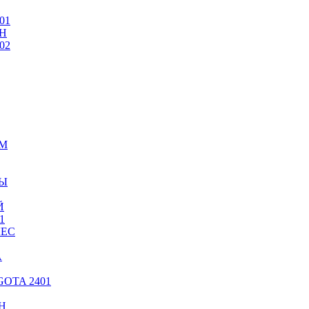
01
Н
02
ИМ
ТЫ
Й
1
ЛЕС
А
OTA 2401
Н