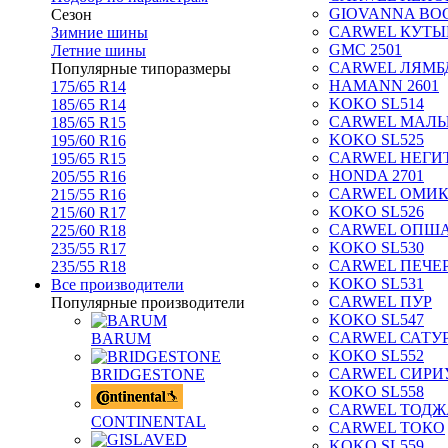
GIOVANNA BOG
Сезон
CARWEL КУТЫ
Зимние шины
GMC 2501
Летние шины
CARWEL ЛЯМБ
Популярные типоразмеры
HAMANN 2601
175/65 R14
KOKO SL514
185/65 R14
CARWEL МАЛ
185/65 R15
KOKO SL525
195/60 R16
CARWEL НЕГИ
195/65 R15
HONDA 2701
205/55 R16
CARWEL ОМИ
215/55 R16
KOKO SL526
215/60 R17
CARWEL ОПШ
225/60 R18
KOKO SL530
235/55 R17
CARWEL ПЕЧЕ
235/55 R18
KOKO SL531
Все производители
CARWEL ПУР
Популярные производители
KOKO SL547
CARWEL САТУ
BARUM
KOKO SL552
CARWEL СИРИ
BRIDGESTONE
KOKO SL558
CARWEL ТОДЖ
CONTINENTAL
CARWEL ТОКО
KOKO SL559