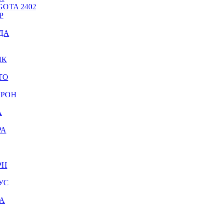
OTA 2402
Р
ДА
ЫК
ТО
КРОН
А
РА
РН
УС
А