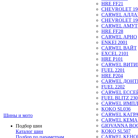
HRE FF21
CHEVROLET 19
CARWEL АЛДА
CHEVROLET 19
CARWEL АМУТ
HRE FF28
CARWEL АРНО
ENKEI 2001
CARWEL ВАЙТ
EXCEL 2101
HRE P101
CARWEL ВИТ
FUEL 2201
HRE P204
CARWEL ДОН
FUEL 2202
CARWEL ЕССЕ
FUEL BLITZ 230
CARWEL ИМП
KOKO SL036
CARWEL КАГР
Шины и мото
CARWEL КЕМА
GIOVANNA BOG
Подбор шин
KOKO SL507
Каталог шин
CARWEL КЕНО
Подбор по параметрам