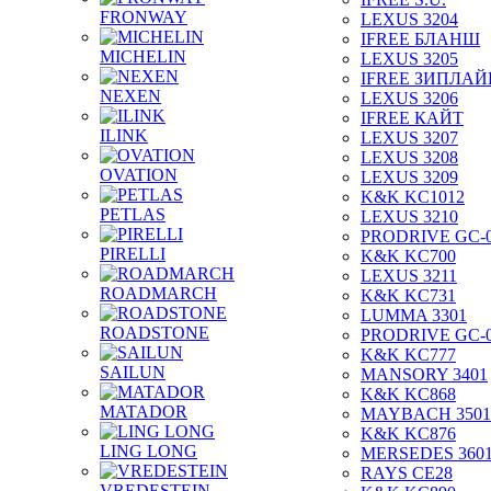
FRONWAY
LEXUS 3204
IFREE БЛАНШ
MICHELIN
LEXUS 3205
IFREE ЗИПЛАЙ
NEXEN
LEXUS 3206
IFREE КАЙТ
ILINK
LEXUS 3207
LEXUS 3208
OVATION
LEXUS 3209
K&K KC1012
PETLAS
LEXUS 3210
PRODRIVE GC-
PIRELLI
K&K KC700
LEXUS 3211
ROADMARCH
K&K KC731
LUMMA 3301
ROADSTONE
PRODRIVE GC-
K&K KC777
SAILUN
MANSORY 3401
K&K KC868
MATADOR
MAYBACH 3501
K&K KC876
LING LONG
MERSEDES 360
RAYS CE28
VREDESTEIN