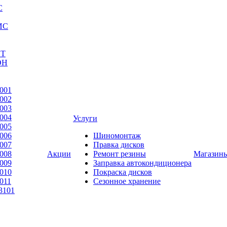
С
ИС
ЕТ
ОН
001
002
003
004
Услуги
005
006
Шиномонтаж
007
Правка дисков
008
Акции
Ремонт резины
Магазин
009
Заправка автокондиционера
010
Покраска дисков
011
Сезонное хранение
3101