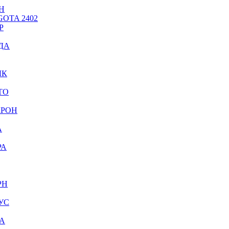
Н
OTA 2402
Р
ДА
ЫК
ТО
КРОН
А
РА
РН
УС
А