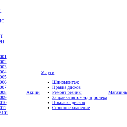
С
ИС
ЕТ
ОН
001
002
003
004
Услуги
005
006
Шиномонтаж
007
Правка дисков
008
Акции
Ремонт резины
Магазин
009
Заправка автокондиционера
010
Покраска дисков
011
Сезонное хранение
3101