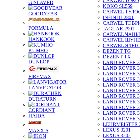
CARWEL ТОКО
GISLAVED
KOKO SL559
CARWEL ТУЛО
GOODYEAR
INFINITI 2801
CARWEL ТЭВР
FORMULA
JAGUAR 2901
CARWEL ЧАНЫ
HANKOOK
CARWEL ШУН
CARWEL ЭЛЬТ
KUMHO
DEZENT TG
DEZENT TX
DUNLOP
LAND ROVER 3
LAND ROVER 3
LAND ROVER 3
FIREMAX
LAND ROVER 3
LAND ROVER 3
LANVIGATOR
LAND ROVER 3
LAND ROVER 3
DURATURN
LAND ROVER 3
LAND ROVER 3
CORDIANT
LAND ROVER 3
HAIDA
LAND ROVER 3
LEHRMEISTER 
LEXUS 3201
MAXXIS
LEXUS 3202