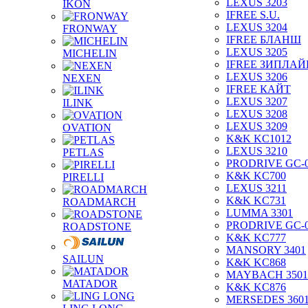
LEXUS 3203
IKON
IFREE S.U.
LEXUS 3204
FRONWAY
IFREE БЛАНШ
LEXUS 3205
MICHELIN
IFREE ЗИПЛАЙ
LEXUS 3206
NEXEN
IFREE КАЙТ
LEXUS 3207
ILINK
LEXUS 3208
LEXUS 3209
OVATION
K&K KC1012
LEXUS 3210
PETLAS
PRODRIVE GC-
K&K KC700
PIRELLI
LEXUS 3211
K&K KC731
ROADMARCH
LUMMA 3301
PRODRIVE GC-
ROADSTONE
K&K KC777
MANSORY 3401
SAILUN
K&K KC868
MAYBACH 3501
MATADOR
K&K KC876
MERSEDES 360