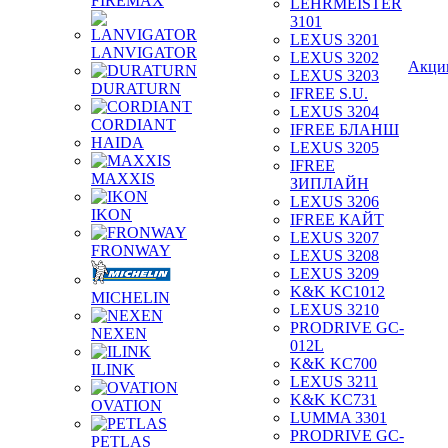
FIREMAX
LEHRMEISTER
3101
LEXUS 3201
LANVIGATOR
LEXUS 3202
Акци
LEXUS 3203
DURATURN
IFREE S.U.
LEXUS 3204
CORDIANT
IFREE БЛАНШ
HAIDA
LEXUS 3205
IFREE
MAXXIS
ЗИПЛАЙН
LEXUS 3206
IKON
IFREE КАЙТ
LEXUS 3207
FRONWAY
LEXUS 3208
LEXUS 3209
K&K KC1012
MICHELIN
LEXUS 3210
PRODRIVE GC-
NEXEN
012L
K&K KC700
ILINK
LEXUS 3211
K&K KC731
OVATION
LUMMA 3301
PRODRIVE GC-
PETLAS