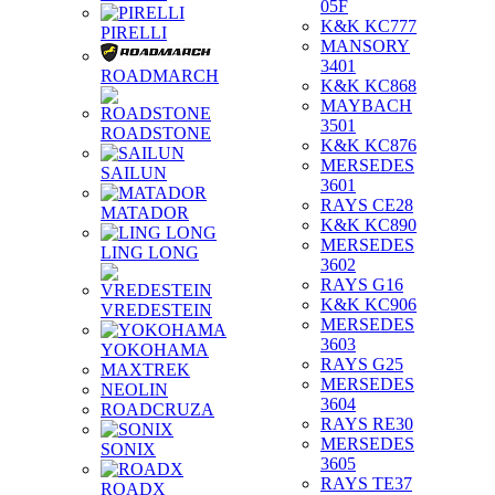
05F
K&K KC777
PIRELLI
MANSORY
3401
ROADMARCH
K&K KC868
MAYBACH
3501
ROADSTONE
K&K KC876
MERSEDES
SAILUN
3601
RAYS CE28
MATADOR
K&K KC890
MERSEDES
LING LONG
3602
RAYS G16
K&K KC906
VREDESTEIN
MERSEDES
3603
YOKOHAMA
RAYS G25
MAXTREK
MERSEDES
NEOLIN
3604
ROADCRUZA
RAYS RE30
MERSEDES
SONIX
3605
RAYS TE37
ROADX