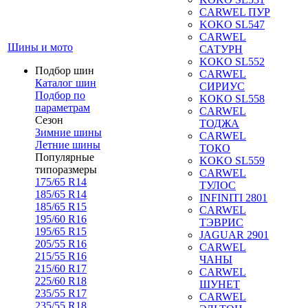
CARWEL ПУР
KOKO SL547
CARWEL
Шины и мото
САТУРН
KOKO SL552
Подбор шин
CARWEL
Каталог шин
СИРИУС
Подбор по
KOKO SL558
параметрам
CARWEL
Сезон
ТОДЖА
Зимние шины
CARWEL
Летние шины
ТОКО
Популярные
KOKO SL559
типоразмеры
CARWEL
175/65 R14
ТУЛОС
185/65 R14
INFINITI 2801
185/65 R15
CARWEL
195/60 R16
ТЭВРИС
195/65 R15
JAGUAR 2901
205/55 R16
CARWEL
215/55 R16
ЧАНЫ
215/60 R17
CARWEL
225/60 R18
ШУНЕТ
235/55 R17
CARWEL
235/55 R18