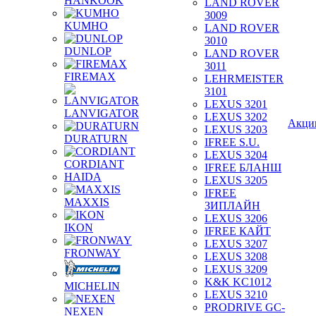
HANKOOK
LAND ROVER
3009
KUMHO
LAND ROVER
3010
DUNLOP
LAND ROVER
3011
FIREMAX
LEHRMEISTER
3101
LEXUS 3201
LANVIGATOR
LEXUS 3202
Акци
LEXUS 3203
DURATURN
IFREE S.U.
LEXUS 3204
CORDIANT
IFREE БЛАНШ
HAIDA
LEXUS 3205
IFREE
MAXXIS
ЗИПЛАЙН
LEXUS 3206
IKON
IFREE КАЙТ
LEXUS 3207
FRONWAY
LEXUS 3208
LEXUS 3209
K&K KC1012
MICHELIN
LEXUS 3210
PRODRIVE GC-
NEXEN