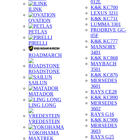
012L
K&K KC700
ILINK
LEXUS 3211
K&K KC731
OVATION
LUMMA 3301
PRODRIVE GC-
PETLAS
05F
K&K KC777
PIRELLI
MANSORY
3401
ROADMARCH
K&K KC868
MAYBACH
3501
ROADSTONE
K&K KC876
MERSEDES
SAILUN
3601
RAYS CE28
MATADOR
K&K KC890
MERSEDES
LING LONG
3602
RAYS G16
K&K KC906
VREDESTEIN
MERSEDES
3603
YOKOHAMA
RAYS G25
MAXTREK