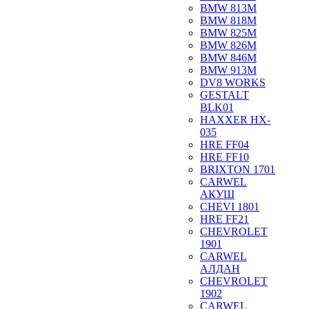
BMW 813M
BMW 818M
BMW 825M
BMW 826M
BMW 846M
BMW 913M
DV8 WORKS
GESTALT
BLK01
HAXXER HX-
035
HRE FF04
HRE FF10
BRIXTON 1701
CARWEL
АКУШ
CHEVI 1801
HRE FF21
CHEVROLET
1901
CARWEL
АЛДАН
CHEVROLET
1902
CARWEL