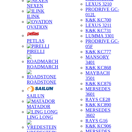
LEXUS 3210
NEXEN
PRODRIVE GC-
012L
ILINK
K&K KC700
LEXUS 3211
OVATION
K&K KC731
LUMMA 3301
PETLAS
PRODRIVE GC-
05F
PIRELLI
K&K KC777
MANSORY
3401
ROADMARCH
K&K KC868
MAYBACH
3501
ROADSTONE
K&K KC876
MERSEDES
3601
SAILUN
RAYS CE28
K&K KC890
MATADOR
MERSEDES
3602
LING LONG
RAYS G16
K&K KC906
MERSEDES