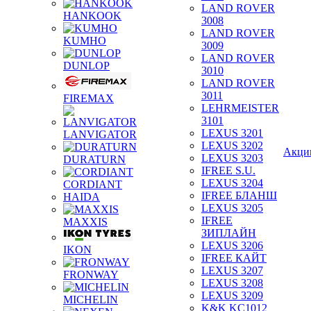
LAND ROVER
HANKOOK
3008
LAND ROVER
KUMHO
3009
LAND ROVER
DUNLOP
3010
LAND ROVER
3011
FIREMAX
LEHRMEISTER
3101
LEXUS 3201
LANVIGATOR
LEXUS 3202
Акци
LEXUS 3203
DURATURN
IFREE S.U.
LEXUS 3204
CORDIANT
IFREE БЛАНШ
HAIDA
LEXUS 3205
IFREE
MAXXIS
ЗИПЛАЙН
LEXUS 3206
IKON
IFREE КАЙТ
LEXUS 3207
FRONWAY
LEXUS 3208
LEXUS 3209
MICHELIN
K&K KC1012