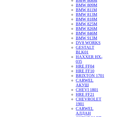
BMW 808M
BMW 809M
BMW 811M
BMW 813M
BMW 818M
BMW 825M
BMW 826M
BMW 846M
BMW 913M
DV8 WORKS
GESTALT
BLK01
HAXXER HX-
035
HRE FF04
HRE FF10
BRIXTON 1701
CARWEL
АКУШ
CHEVI 1801
HRE FF21
CHEVROLET
1901
CARWEL
АЛДАН