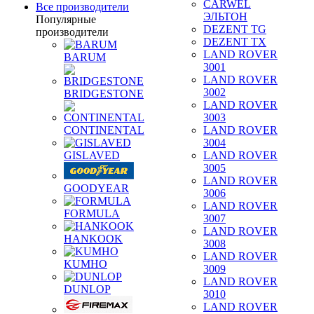
CARWEL
Все производители
ЭЛЬТОН
Популярные
DEZENT TG
производители
DEZENT TX
LAND ROVER
BARUM
3001
LAND ROVER
3002
BRIDGESTONE
LAND ROVER
3003
CONTINENTAL
LAND ROVER
3004
GISLAVED
LAND ROVER
3005
LAND ROVER
GOODYEAR
3006
LAND ROVER
FORMULA
3007
LAND ROVER
HANKOOK
3008
LAND ROVER
KUMHO
3009
LAND ROVER
DUNLOP
3010
LAND ROVER