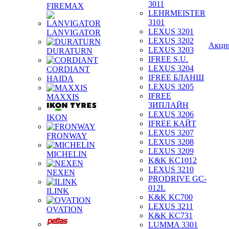
3011
FIREMAX
LEHRMEISTER
3101
LEXUS 3201
LANVIGATOR
LEXUS 3202
Акци
LEXUS 3203
DURATURN
IFREE S.U.
LEXUS 3204
CORDIANT
IFREE БЛАНШ
HAIDA
LEXUS 3205
IFREE
MAXXIS
ЗИПЛАЙН
LEXUS 3206
IKON
IFREE КАЙТ
LEXUS 3207
FRONWAY
LEXUS 3208
LEXUS 3209
MICHELIN
K&K KC1012
LEXUS 3210
NEXEN
PRODRIVE GC-
012L
ILINK
K&K KC700
LEXUS 3211
OVATION
K&K KC731
LUMMA 3301