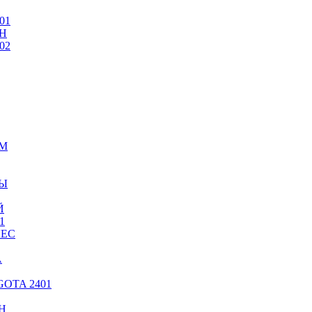
01
Н
02
ИМ
ТЫ
Й
1
ЛЕС
А
OTA 2401
Н