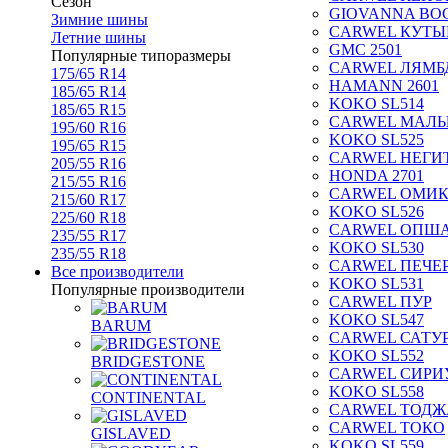
Сезон
GIOVANNA BOG
Зимние шины
CARWEL КУТЫ
Летние шины
GMC 2501
Популярные типоразмеры
CARWEL ЛЯМБ
175/65 R14
HAMANN 2601
185/65 R14
KOKO SL514
185/65 R15
CARWEL МАЛ
195/60 R16
KOKO SL525
195/65 R15
CARWEL НЕГИ
205/55 R16
HONDA 2701
215/55 R16
CARWEL ОМИ
215/60 R17
KOKO SL526
225/60 R18
CARWEL ОПШ
235/55 R17
KOKO SL530
235/55 R18
CARWEL ПЕЧЕ
Все производители
KOKO SL531
Популярные производители
CARWEL ПУР
KOKO SL547
BARUM
CARWEL САТУ
KOKO SL552
BRIDGESTONE
CARWEL СИРИ
KOKO SL558
CONTINENTAL
CARWEL ТОДЖ
CARWEL ТОКО
GISLAVED
KOKO SL559