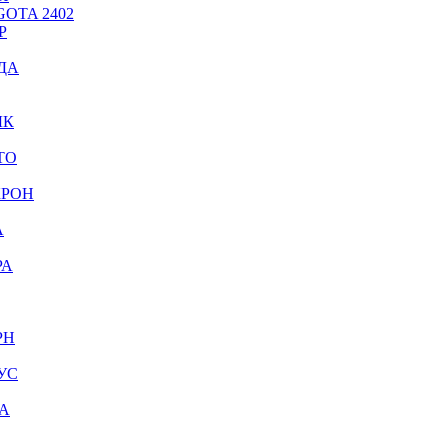
OTA 2402
Р
ДА
ЫК
ТО
КРОН
А
РА
РН
УС
А