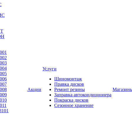
С
ИС
ЕТ
ОН
001
002
003
004
Услуги
005
006
Шиномонтаж
007
Правка дисков
008
Акции
Ремонт резины
Магазин
009
Заправка автокондиционера
010
Покраска дисков
011
Сезонное хранение
3101