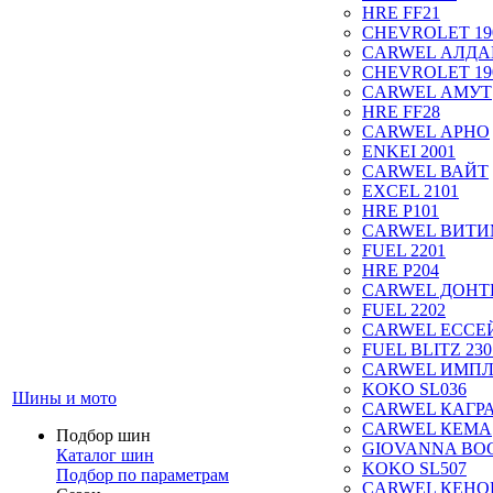
HRE FF21
CHEVROLET 19
CARWEL АЛДА
CHEVROLET 19
CARWEL АМУТ
HRE FF28
CARWEL АРНО
ENKEI 2001
CARWEL ВАЙТ
EXCEL 2101
HRE P101
CARWEL ВИТ
FUEL 2201
HRE P204
CARWEL ДОН
FUEL 2202
CARWEL ЕССЕ
FUEL BLITZ 230
CARWEL ИМП
KOKO SL036
Шины и мото
CARWEL КАГР
CARWEL КЕМА
Подбор шин
GIOVANNA BOG
Каталог шин
KOKO SL507
Подбор по параметрам
CARWEL КЕНО