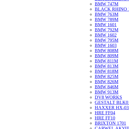
BMW 747M
BLACK RHINO 
BMW 763M
BMW 789M
BMW 1601
BMW 792M
BMW 1602
BMW 795M
BMW 1603
BMW 808M
BMW 809M
BMW 811M
BMW 813M
BMW 818M
BMW 825M
BMW 826M
BMW 846M
BMW 913M
DV8 WORKS
GESTALT BLK0
HAXXER HX-03
HRE FF04
HRE FF10
BRIXTON 1701
CARWEL АКУ