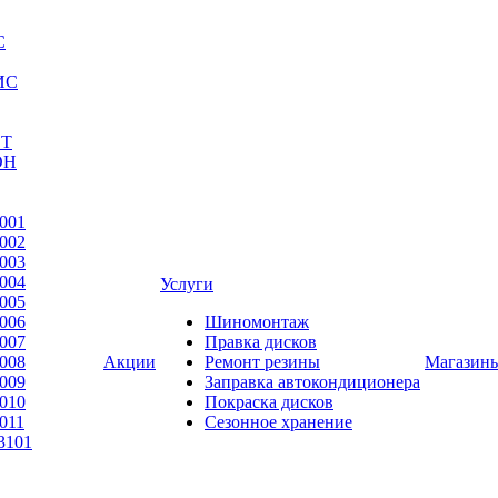
С
ИС
ЕТ
ОН
001
002
003
004
Услуги
005
006
Шиномонтаж
007
Правка дисков
008
Акции
Ремонт резины
Магазин
009
Заправка автокондиционера
010
Покраска дисков
011
Сезонное хранение
3101