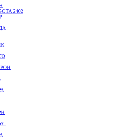
Н
OTA 2402
Р
ДА
ЫК
ТО
КРОН
А
РА
РН
УС
А