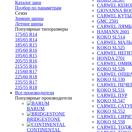
Каталог шин
CARWEL КЕНО
Подбор по параметрам
GIOVANNA BOG
Сезон
CARWEL КУТЫ
Зимние шины
GMC 2501
Летние шины
CARWEL ЛЯМБ
Популярные типоразмеры
HAMANN 2601
175/65 R14
KOKO SL514
185/65 R14
CARWEL МАЛ
185/65 R15
KOKO SL525
195/60 R16
CARWEL НЕГИ
195/65 R15
HONDA 2701
205/55 R16
CARWEL ОМИ
215/55 R16
KOKO SL526
215/60 R17
CARWEL ОПШ
225/60 R18
KOKO SL530
235/55 R17
CARWEL ПЕЧЕ
235/55 R18
KOKO SL531
Все производители
CARWEL ПУР
Популярные производители
KOKO SL547
CARWEL САТУ
BARUM
KOKO SL552
CARWEL СИРИ
BRIDGESTONE
KOKO SL558
CARWEL ТОДЖ
CONTINENTAL