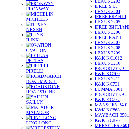
LEXUS 3203
IFREE S.U.
FRONWAY
LEXUS 3204
IFREE БЛАНШ
MICHELIN
LEXUS 3205
IFREE ЗИПЛАЙ
NEXEN
LEXUS 3206
IFREE КАЙТ
ILINK
LEXUS 3207
LEXUS 3208
OVATION
LEXUS 3209
K&K KC1012
PETLAS
LEXUS 3210
PRODRIVE GC-
PIRELLI
K&K KC700
LEXUS 3211
ROADMARCH
K&K KC731
LUMMA 3301
ROADSTONE
PRODRIVE GC-
K&K KC777
SAILUN
MANSORY 3401
K&K KC868
MATADOR
MAYBACH 3501
K&K KC876
LING LONG
MERSEDES 360