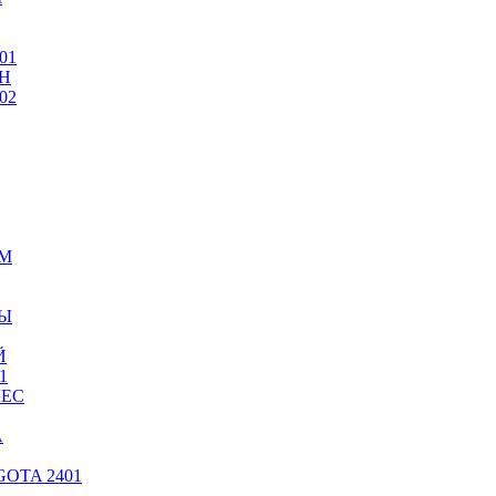
01
Н
02
ИМ
ТЫ
Й
1
ЛЕС
А
OTA 2401