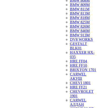
BMW 808M
BMW 809M
BMW 811M
BMW 813M
BMW 818M
BMW 825M
BMW 826M
BMW 846M
BMW 913M
DV8 WORKS
GESTALT
BLK01
HAXXER HX-
035
HRE FF04
HRE FF10
BRIXTON 1701
CARWEL
АКУШ
CHEVI 1801
HRE FF21
CHEVROLET
1901
CARWEL
АЛДАН