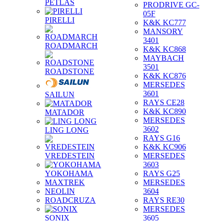
PETLAS
PRODRIVE GC-
05F
PIRELLI
K&K KC777
MANSORY
3401
ROADMARCH
K&K KC868
MAYBACH
3501
ROADSTONE
K&K KC876
MERSEDES
3601
SAILUN
RAYS CE28
K&K KC890
MATADOR
MERSEDES
3602
LING LONG
RAYS G16
K&K KC906
VREDESTEIN
MERSEDES
3603
YOKOHAMA
RAYS G25
MAXTREK
MERSEDES
NEOLIN
3604
ROADCRUZA
RAYS RE30
MERSEDES
SONIX
3605