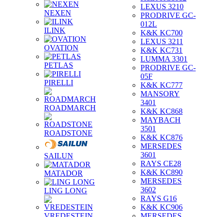
LEXUS 3210
NEXEN
PRODRIVE GC-
012L
ILINK
K&K KC700
LEXUS 3211
OVATION
K&K KC731
LUMMA 3301
PETLAS
PRODRIVE GC-
05F
PIRELLI
K&K KC777
MANSORY
3401
ROADMARCH
K&K KC868
MAYBACH
3501
ROADSTONE
K&K KC876
MERSEDES
3601
SAILUN
RAYS CE28
K&K KC890
MATADOR
MERSEDES
3602
LING LONG
RAYS G16
K&K KC906
VREDESTEIN
MERSEDES