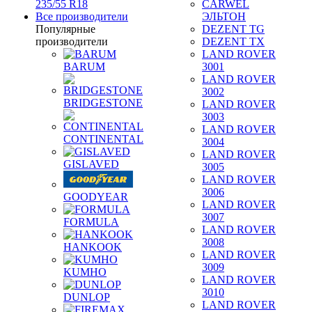
235/55 R18
CARWEL
Все производители
ЭЛЬТОН
Популярные
DEZENT TG
производители
DEZENT TX
LAND ROVER
BARUM
3001
LAND ROVER
3002
BRIDGESTONE
LAND ROVER
3003
LAND ROVER
CONTINENTAL
3004
LAND ROVER
GISLAVED
3005
LAND ROVER
3006
GOODYEAR
LAND ROVER
3007
FORMULA
LAND ROVER
3008
HANKOOK
LAND ROVER
3009
KUMHO
LAND ROVER
3010
DUNLOP
LAND ROVER