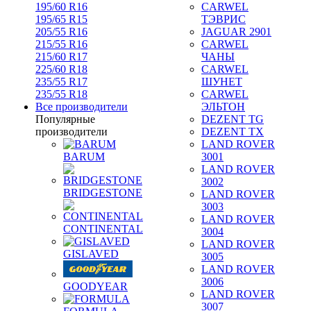
195/60 R16
CARWEL
195/65 R15
ТЭВРИС
205/55 R16
JAGUAR 2901
215/55 R16
CARWEL
215/60 R17
ЧАНЫ
225/60 R18
CARWEL
235/55 R17
ШУНЕТ
235/55 R18
CARWEL
Все производители
ЭЛЬТОН
Популярные
DEZENT TG
производители
DEZENT TX
LAND ROVER
BARUM
3001
LAND ROVER
3002
BRIDGESTONE
LAND ROVER
3003
LAND ROVER
CONTINENTAL
3004
LAND ROVER
GISLAVED
3005
LAND ROVER
3006
GOODYEAR
LAND ROVER
3007