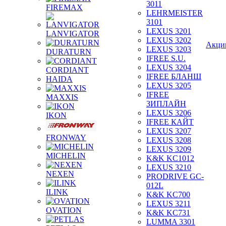
3011
FIREMAX
LEHRMEISTER
3101
LEXUS 3201
LANVIGATOR
LEXUS 3202
Акци
LEXUS 3203
DURATURN
IFREE S.U.
LEXUS 3204
CORDIANT
IFREE БЛАНШ
HAIDA
LEXUS 3205
IFREE
MAXXIS
ЗИПЛАЙН
LEXUS 3206
IKON
IFREE КАЙТ
LEXUS 3207
FRONWAY
LEXUS 3208
LEXUS 3209
MICHELIN
K&K KC1012
LEXUS 3210
NEXEN
PRODRIVE GC-
012L
ILINK
K&K KC700
LEXUS 3211
OVATION
K&K KC731
LUMMA 3301