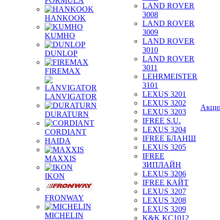
FORMULA
LAND ROVER
3008
HANKOOK
LAND ROVER
3009
KUMHO
LAND ROVER
3010
DUNLOP
LAND ROVER
3011
FIREMAX
LEHRMEISTER
3101
LEXUS 3201
LANVIGATOR
LEXUS 3202
Акци
LEXUS 3203
DURATURN
IFREE S.U.
LEXUS 3204
CORDIANT
IFREE БЛАНШ
HAIDA
LEXUS 3205
IFREE
MAXXIS
ЗИПЛАЙН
LEXUS 3206
IKON
IFREE КАЙТ
LEXUS 3207
FRONWAY
LEXUS 3208
LEXUS 3209
MICHELIN
K&K KC1012