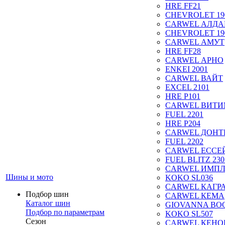
HRE FF21
CHEVROLET 19
CARWEL АЛДА
CHEVROLET 19
CARWEL АМУТ
HRE FF28
CARWEL АРНО
ENKEI 2001
CARWEL ВАЙТ
EXCEL 2101
HRE P101
CARWEL ВИТ
FUEL 2201
HRE P204
CARWEL ДОН
FUEL 2202
CARWEL ЕССЕ
FUEL BLITZ 230
CARWEL ИМП
Шины и мото
KOKO SL036
CARWEL КАГР
Подбор шин
CARWEL КЕМА
Каталог шин
GIOVANNA BOG
Подбор по параметрам
KOKO SL507
Сезон
CARWEL КЕНО