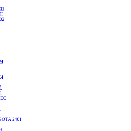
01
Н
02
ИМ
ТЫ
Й
1
ЛЕС
А
OTA 2401
Н