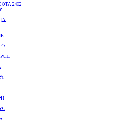
OTA 2402
Р
ДА
ЫК
ТО
КРОН
А
РА
РН
УС
А