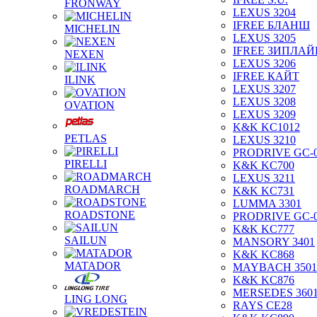
FRONWAY
LEXUS 3204
IFREE БЛАНШ
MICHELIN
LEXUS 3205
IFREE ЗИПЛАЙ
NEXEN
LEXUS 3206
IFREE КАЙТ
ILINK
LEXUS 3207
LEXUS 3208
OVATION
LEXUS 3209
K&K KC1012
PETLAS
LEXUS 3210
PRODRIVE GC-
PIRELLI
K&K KC700
LEXUS 3211
ROADMARCH
K&K KC731
LUMMA 3301
ROADSTONE
PRODRIVE GC-
K&K KC777
SAILUN
MANSORY 3401
K&K KC868
MATADOR
MAYBACH 3501
K&K KC876
MERSEDES 360
LING LONG
RAYS CE28