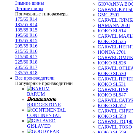
Зимние шины
GIOVANNA BOG
Летние шины
CARWEL КУТЫ
Популярные типоразмеры
GMC 2501
175/65 R14
CARWEL ЛЯМБ
185/65 R14
HAMANN 2601
185/65 R15
KOKO SL514
195/60 R16
CARWEL МАЛ
195/65 R15
KOKO SL525
205/55 R16
CARWEL НЕГИ
215/55 R16
HONDA 2701
215/60 R17
CARWEL ОМИ
225/60 R18
KOKO SL526
235/55 R17
CARWEL ОПШ
235/55 R18
KOKO SL530
Все производители
CARWEL ПЕЧЕ
Популярные производители
KOKO SL531
CARWEL ПУР
BARUM
KOKO SL547
CARWEL САТУ
BRIDGESTONE
KOKO SL552
CARWEL СИРИ
CONTINENTAL
KOKO SL558
CARWEL ТОДЖ
GISLAVED
CARWEL ТОКО
KOKO SL559