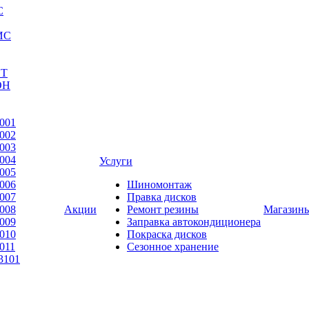
С
ИС
ЕТ
ОН
001
002
003
004
Услуги
005
006
Шиномонтаж
007
Правка дисков
008
Акции
Ремонт резины
Магазин
009
Заправка автокондиционера
010
Покраска дисков
011
Сезонное хранение
3101