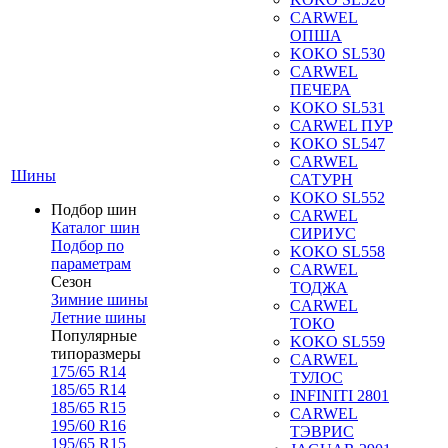
CARWEL
ОПША
KOKO SL530
CARWEL
ПЕЧЕРА
KOKO SL531
CARWEL ПУР
KOKO SL547
CARWEL
Шины
САТУРН
KOKO SL552
Подбор шин
CARWEL
Каталог шин
СИРИУС
Подбор по
KOKO SL558
параметрам
CARWEL
Сезон
ТОДЖА
Зимние шины
CARWEL
Летние шины
ТОКО
Популярные
KOKO SL559
типоразмеры
CARWEL
175/65 R14
ТУЛОС
185/65 R14
INFINITI 2801
185/65 R15
CARWEL
195/60 R16
ТЭВРИС
195/65 R15