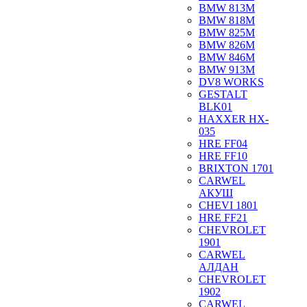
BMW 813M
BMW 818M
BMW 825M
BMW 826M
BMW 846M
BMW 913M
DV8 WORKS
GESTALT
BLK01
HAXXER HX-
035
HRE FF04
HRE FF10
BRIXTON 1701
CARWEL
АКУШ
CHEVI 1801
HRE FF21
CHEVROLET
1901
CARWEL
АЛДАН
CHEVROLET
1902
CARWEL