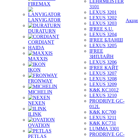
LEHRMEISTER
FIREMAX
3101
LEXUS 3201
LEXUS 3202
LANVIGATOR
Акци
LEXUS 3203
IFREE S.U.
DURATURN
LEXUS 3204
IFREE БЛАНШ
CORDIANT
LEXUS 3205
HAIDA
IFREE
ЗИПЛАЙН
MAXXIS
LEXUS 3206
IFREE КАЙТ
IKON
LEXUS 3207
LEXUS 3208
FRONWAY
LEXUS 3209
K&K KC1012
MICHELIN
LEXUS 3210
PRODRIVE GC-
NEXEN
012L
K&K KC700
ILINK
LEXUS 3211
K&K KC731
OVATION
LUMMA 3301
PRODRIVE GC-
PETLAS