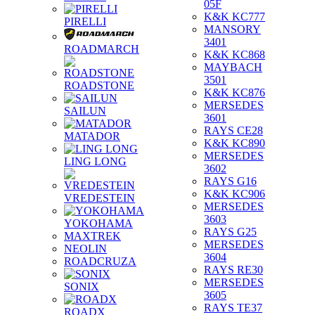
05F
K&K KC777
PIRELLI
MANSORY
3401
ROADMARCH
K&K KC868
MAYBACH
3501
ROADSTONE
K&K KC876
MERSEDES
SAILUN
3601
RAYS CE28
MATADOR
K&K KC890
MERSEDES
LING LONG
3602
RAYS G16
K&K KC906
VREDESTEIN
MERSEDES
3603
YOKOHAMA
RAYS G25
MAXTREK
MERSEDES
NEOLIN
3604
ROADCRUZA
RAYS RE30
MERSEDES
SONIX
3605
RAYS TE37
ROADX