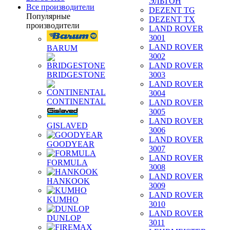
ЭЛЬТОН
Все производители
DEZENT TG
Популярные
DEZENT TX
производители
LAND ROVER
3001
LAND ROVER
BARUM
3002
LAND ROVER
BRIDGESTONE
3003
LAND ROVER
3004
CONTINENTAL
LAND ROVER
3005
LAND ROVER
GISLAVED
3006
LAND ROVER
GOODYEAR
3007
LAND ROVER
FORMULA
3008
LAND ROVER
HANKOOK
3009
LAND ROVER
KUMHO
3010
LAND ROVER
DUNLOP
3011