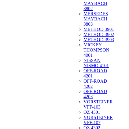
MAYBACH
3802
MERSEDES
MAYBACH
3803
METHOD 3901
METHOD 3902
METHOD 3903
MICKEY
THOMPSON
4001
NISSAN
NISMO 4101
OFF-ROAD
4201
OFF-ROAD
4202
OFF-ROAD
4203
VORSTEINER
VFF-103
OZ 4301
VORSTEINER
VFF-107
OZ 4302