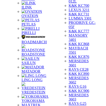
012L
K&K KC700
ILINK
LEXUS 3211
K&K KC731
OVATION
LUMMA 3301
PRODRIVE GC-
PETLAS
05F
K&K KC777
PIRELLI
MANSORY
3401
ROADMARCH
K&K KC868
MAYBACH
3501
ROADSTONE
K&K KC876
MERSEDES
SAILUN
3601
RAYS CE28
MATADOR
K&K KC890
MERSEDES
LING LONG
3602
RAYS G16
K&K KC906
VREDESTEIN
MERSEDES
3603
YOKOHAMA
RAYS G25
MAXTREK