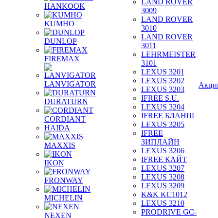
LAND ROVER
HANKOOK
3009
LAND ROVER
KUMHO
3010
LAND ROVER
DUNLOP
3011
LEHRMEISTER
FIREMAX
3101
LEXUS 3201
LEXUS 3202
LANVIGATOR
Акци
LEXUS 3203
IFREE S.U.
DURATURN
LEXUS 3204
IFREE БЛАНШ
CORDIANT
LEXUS 3205
HAIDA
IFREE
ЗИПЛАЙН
MAXXIS
LEXUS 3206
IFREE КАЙТ
IKON
LEXUS 3207
LEXUS 3208
FRONWAY
LEXUS 3209
K&K KC1012
MICHELIN
LEXUS 3210
PRODRIVE GC-
NEXEN