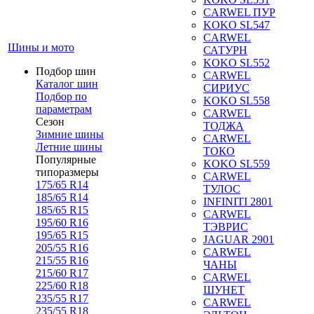
CARWEL ПУР
KOKO SL547
CARWEL
Шины и мото
САТУРН
KOKO SL552
Подбор шин
CARWEL
Каталог шин
СИРИУС
Подбор по
KOKO SL558
параметрам
CARWEL
Сезон
ТОДЖА
Зимние шины
CARWEL
Летние шины
ТОКО
Популярные
KOKO SL559
типоразмеры
CARWEL
175/65 R14
ТУЛОС
185/65 R14
INFINITI 2801
185/65 R15
CARWEL
195/60 R16
ТЭВРИС
195/65 R15
JAGUAR 2901
205/55 R16
CARWEL
215/55 R16
ЧАНЫ
215/60 R17
CARWEL
225/60 R18
ШУНЕТ
235/55 R17
CARWEL
235/55 R18