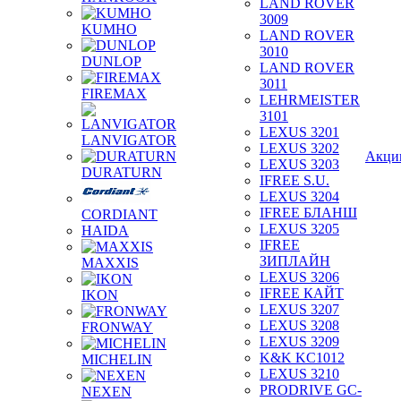
LAND ROVER
3009
KUMHO
LAND ROVER
3010
DUNLOP
LAND ROVER
3011
FIREMAX
LEHRMEISTER
3101
LEXUS 3201
LANVIGATOR
LEXUS 3202
Акци
LEXUS 3203
DURATURN
IFREE S.U.
LEXUS 3204
IFREE БЛАНШ
CORDIANT
LEXUS 3205
HAIDA
IFREE
ЗИПЛАЙН
MAXXIS
LEXUS 3206
IFREE КАЙТ
IKON
LEXUS 3207
LEXUS 3208
FRONWAY
LEXUS 3209
K&K KC1012
MICHELIN
LEXUS 3210
PRODRIVE GC-
NEXEN