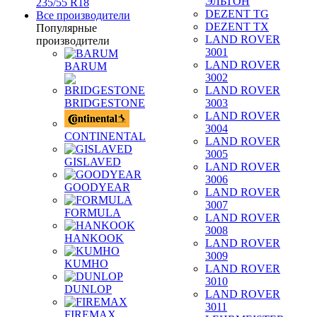
ЭЛЬТОН
235/55 R18
DEZENT TG
Все производители
DEZENT TX
Популярные
LAND ROVER
производители
3001
LAND ROVER
BARUM
3002
LAND ROVER
BRIDGESTONE
3003
LAND ROVER
3004
CONTINENTAL
LAND ROVER
3005
GISLAVED
LAND ROVER
3006
GOODYEAR
LAND ROVER
3007
FORMULA
LAND ROVER
3008
HANKOOK
LAND ROVER
3009
KUMHO
LAND ROVER
3010
DUNLOP
LAND ROVER
3011
FIREMAX