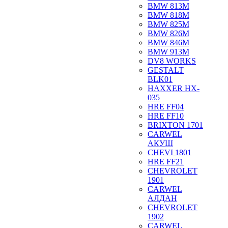
BMW 813M
BMW 818M
BMW 825M
BMW 826M
BMW 846M
BMW 913M
DV8 WORKS
GESTALT
BLK01
HAXXER HX-
035
HRE FF04
HRE FF10
BRIXTON 1701
CARWEL
АКУШ
CHEVI 1801
HRE FF21
CHEVROLET
1901
CARWEL
АЛДАН
CHEVROLET
1902
CARWEL