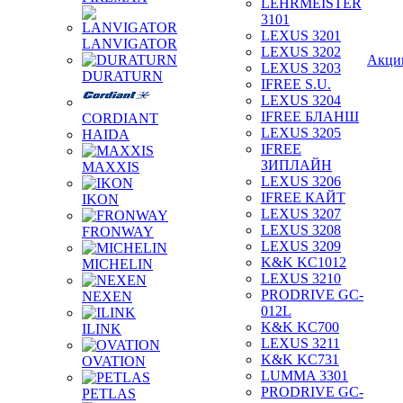
LEHRMEISTER
3101
LEXUS 3201
LANVIGATOR
LEXUS 3202
Акци
LEXUS 3203
DURATURN
IFREE S.U.
LEXUS 3204
IFREE БЛАНШ
CORDIANT
LEXUS 3205
HAIDA
IFREE
ЗИПЛАЙН
MAXXIS
LEXUS 3206
IFREE КАЙТ
IKON
LEXUS 3207
LEXUS 3208
FRONWAY
LEXUS 3209
K&K KC1012
MICHELIN
LEXUS 3210
PRODRIVE GC-
NEXEN
012L
K&K KC700
ILINK
LEXUS 3211
K&K KC731
OVATION
LUMMA 3301
PRODRIVE GC-
PETLAS