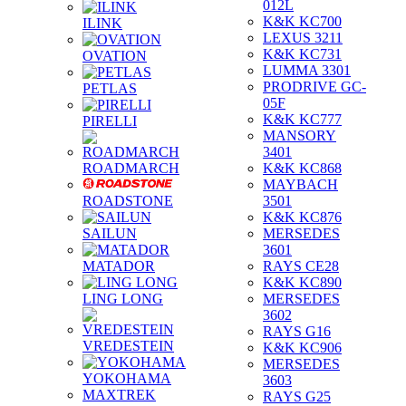
012L
K&K KC700
ILINK
LEXUS 3211
K&K KC731
OVATION
LUMMA 3301
PRODRIVE GC-
PETLAS
05F
K&K KC777
PIRELLI
MANSORY
3401
ROADMARCH
K&K KC868
MAYBACH
ROADSTONE
3501
K&K KC876
SAILUN
MERSEDES
3601
MATADOR
RAYS CE28
K&K KC890
LING LONG
MERSEDES
3602
RAYS G16
VREDESTEIN
K&K KC906
MERSEDES
YOKOHAMA
3603
MAXTREK
RAYS G25