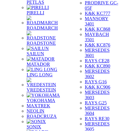
PETLAS
PRODRIVE GC-
05F
PIRELLI
K&K KC777
MANSORY
3401
ROADMARCH
K&K KC868
MAYBACH
3501
ROADSTONE
K&K KC876
MERSEDES
SAILUN
3601
RAYS CE28
MATADOR
K&K KC890
MERSEDES
LING LONG
3602
RAYS G16
K&K KC906
VREDESTEIN
MERSEDES
3603
YOKOHAMA
RAYS G25
MAXTREK
MERSEDES
NEOLIN
3604
ROADCRUZA
RAYS RE30
MERSEDES
SONIX
3605