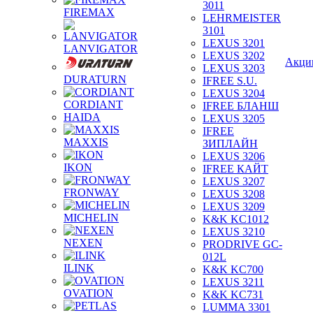
3011
FIREMAX
LEHRMEISTER
3101
LEXUS 3201
LANVIGATOR
LEXUS 3202
Акци
LEXUS 3203
DURATURN
IFREE S.U.
LEXUS 3204
CORDIANT
IFREE БЛАНШ
HAIDA
LEXUS 3205
IFREE
MAXXIS
ЗИПЛАЙН
LEXUS 3206
IKON
IFREE КАЙТ
LEXUS 3207
FRONWAY
LEXUS 3208
LEXUS 3209
MICHELIN
K&K KC1012
LEXUS 3210
NEXEN
PRODRIVE GC-
012L
ILINK
K&K KC700
LEXUS 3211
OVATION
K&K KC731
LUMMA 3301