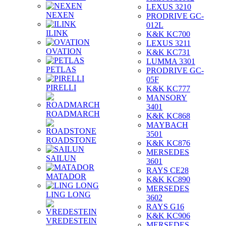
LEXUS 3210
NEXEN
PRODRIVE GC-
012L
ILINK
K&K KC700
LEXUS 3211
OVATION
K&K KC731
LUMMA 3301
PETLAS
PRODRIVE GC-
05F
PIRELLI
K&K KC777
MANSORY
3401
ROADMARCH
K&K KC868
MAYBACH
3501
ROADSTONE
K&K KC876
MERSEDES
SAILUN
3601
RAYS CE28
MATADOR
K&K KC890
MERSEDES
LING LONG
3602
RAYS G16
K&K KC906
VREDESTEIN
MERSEDES