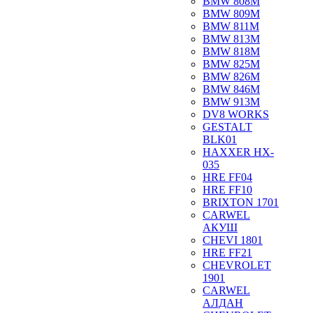
BMW 808M
BMW 809M
BMW 811M
BMW 813M
BMW 818M
BMW 825M
BMW 826M
BMW 846M
BMW 913M
DV8 WORKS
GESTALT
BLK01
HAXXER HX-
035
HRE FF04
HRE FF10
BRIXTON 1701
CARWEL
АКУШ
CHEVI 1801
HRE FF21
CHEVROLET
1901
CARWEL
АЛДАН