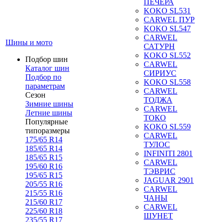
ПЕЧЕРА
KOKO SL531
CARWEL ПУР
KOKO SL547
CARWEL
Шины и мото
САТУРН
KOKO SL552
Подбор шин
CARWEL
Каталог шин
СИРИУС
Подбор по
KOKO SL558
параметрам
CARWEL
Сезон
ТОДЖА
Зимние шины
CARWEL
Летние шины
ТОКО
Популярные
KOKO SL559
типоразмеры
CARWEL
175/65 R14
ТУЛОС
185/65 R14
INFINITI 2801
185/65 R15
CARWEL
195/60 R16
ТЭВРИС
195/65 R15
JAGUAR 2901
205/55 R16
CARWEL
215/55 R16
ЧАНЫ
215/60 R17
CARWEL
225/60 R18
ШУНЕТ
235/55 R17