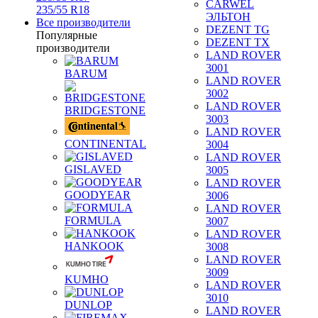
CARWEL
235/55 R18
ЭЛЬТОН
Все производители
DEZENT TG
Популярные
DEZENT TX
производители
LAND ROVER
3001
BARUM
LAND ROVER
3002
LAND ROVER
BRIDGESTONE
3003
LAND ROVER
CONTINENTAL
3004
LAND ROVER
GISLAVED
3005
LAND ROVER
GOODYEAR
3006
LAND ROVER
FORMULA
3007
LAND ROVER
HANKOOK
3008
LAND ROVER
3009
KUMHO
LAND ROVER
3010
DUNLOP
LAND ROVER