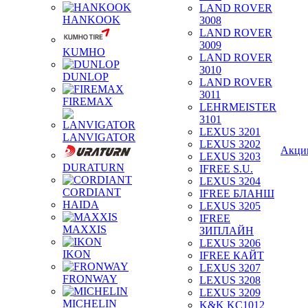
LAND ROVER
HANKOOK
3008
LAND ROVER
3009
KUMHO
LAND ROVER
3010
DUNLOP
LAND ROVER
3011
FIREMAX
LEHRMEISTER
3101
LEXUS 3201
LANVIGATOR
LEXUS 3202
Акци
LEXUS 3203
DURATURN
IFREE S.U.
LEXUS 3204
CORDIANT
IFREE БЛАНШ
HAIDA
LEXUS 3205
IFREE
MAXXIS
ЗИПЛАЙН
LEXUS 3206
IKON
IFREE КАЙТ
LEXUS 3207
FRONWAY
LEXUS 3208
LEXUS 3209
MICHELIN
K&K KC1012