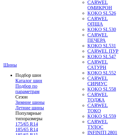
CARWEL
ОМИКРОН
KOKO SL526
CARWEL
ОПША
KOKO SL530
CARWEL
ПЕЧЕРА
KOKO SL531
CARWEL ПУР
KOKO SL547
CARWEL
Шины
САТУРН
KOKO SL552
Подбор шин
CARWEL
Каталог шин
СИРИУС
Подбор по
KOKO SL558
параметрам
CARWEL
Сезон
ТОДЖА
Зимние шины
CARWEL
Летние шины
ТОКО
Популярные
KOKO SL559
типоразмеры
CARWEL
175/65 R14
ТУЛОС
185/65 R14
INFINITI 2801
185/65 R15