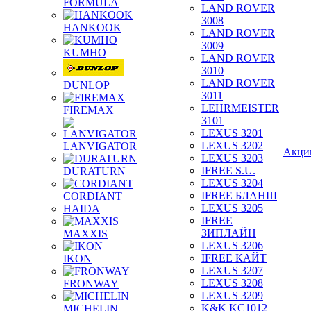
FORMULA
LAND ROVER
3008
HANKOOK
LAND ROVER
3009
KUMHO
LAND ROVER
3010
LAND ROVER
DUNLOP
3011
LEHRMEISTER
FIREMAX
3101
LEXUS 3201
LEXUS 3202
LANVIGATOR
Акци
LEXUS 3203
IFREE S.U.
DURATURN
LEXUS 3204
IFREE БЛАНШ
CORDIANT
LEXUS 3205
HAIDA
IFREE
ЗИПЛАЙН
MAXXIS
LEXUS 3206
IFREE КАЙТ
IKON
LEXUS 3207
LEXUS 3208
FRONWAY
LEXUS 3209
K&K KC1012
MICHELIN