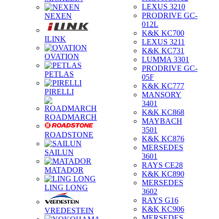
LEXUS 3210
PRODRIVE GC-
NEXEN
012L
K&K KC700
ILINK
LEXUS 3211
K&K KC731
OVATION
LUMMA 3301
PRODRIVE GC-
PETLAS
05F
K&K KC777
PIRELLI
MANSORY
3401
K&K KC868
ROADMARCH
MAYBACH
3501
ROADSTONE
K&K KC876
MERSEDES
SAILUN
3601
RAYS CE28
MATADOR
K&K KC890
MERSEDES
LING LONG
3602
RAYS G16
K&K KC906
VREDESTEIN
MERSEDES