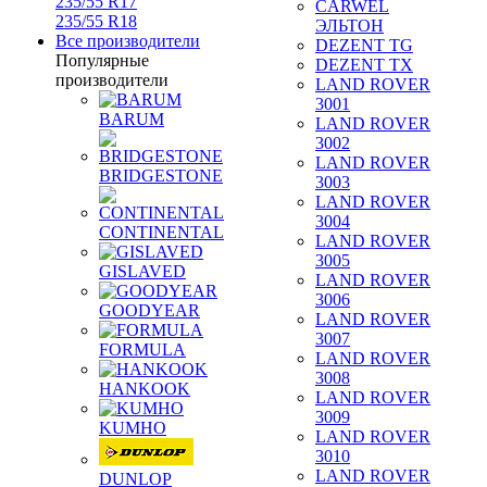
235/55 R17
CARWEL
235/55 R18
ЭЛЬТОН
Все производители
DEZENT TG
Популярные
DEZENT TX
производители
LAND ROVER
3001
BARUM
LAND ROVER
3002
LAND ROVER
BRIDGESTONE
3003
LAND ROVER
3004
CONTINENTAL
LAND ROVER
3005
GISLAVED
LAND ROVER
3006
GOODYEAR
LAND ROVER
3007
FORMULA
LAND ROVER
3008
HANKOOK
LAND ROVER
3009
KUMHO
LAND ROVER
3010
LAND ROVER
DUNLOP