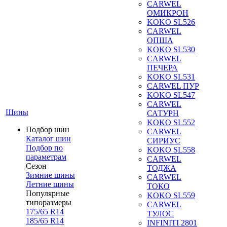
CARWEL
ОМИКРОН
KOKO SL526
CARWEL
ОПША
KOKO SL530
CARWEL
ПЕЧЕРА
KOKO SL531
CARWEL ПУР
KOKO SL547
CARWEL
Шины
САТУРН
KOKO SL552
Подбор шин
CARWEL
Каталог шин
СИРИУС
Подбор по
KOKO SL558
параметрам
CARWEL
Сезон
ТОДЖА
Зимние шины
CARWEL
Летние шины
ТОКО
Популярные
KOKO SL559
типоразмеры
CARWEL
175/65 R14
ТУЛОС
185/65 R14
INFINITI 2801