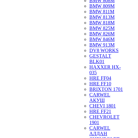
BMW 808M
BMW 809M
BMW 811M
BMW 813M
BMW 818M
BMW 825M
BMW 826M
BMW 846M
BMW 913M
DV8 WORKS
GESTALT
BLK01
HAXXER HX-
035
HRE FF04
HRE FF10
BRIXTON 1701
CARWEL
АКУШ
CHEVI 1801
HRE FF21
CHEVROLET
1901
CARWEL
АЛДАН