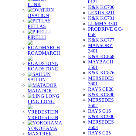
012L
ILINK
K&K KC700
LEXUS 3211
OVATION
K&K KC731
LUMMA 3301
PETLAS
PRODRIVE GC-
05F
PIRELLI
K&K KC777
MANSORY
3401
ROADMARCH
K&K KC868
MAYBACH
3501
ROADSTONE
K&K KC876
MERSEDES
SAILUN
3601
RAYS CE28
MATADOR
K&K KC890
MERSEDES
LING LONG
3602
RAYS G16
K&K KC906
VREDESTEIN
MERSEDES
3603
YOKOHAMA
RAYS G25
MAXTREK