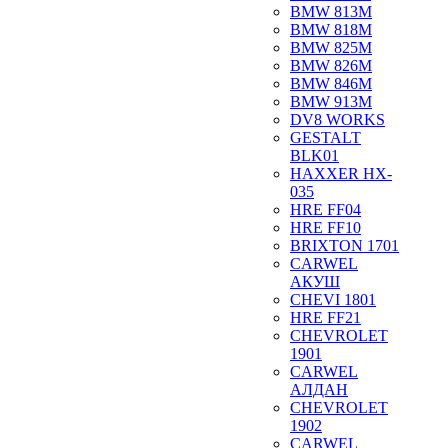
BMW 813M
BMW 818M
BMW 825M
BMW 826M
BMW 846M
BMW 913M
DV8 WORKS
GESTALT
BLK01
HAXXER HX-
035
HRE FF04
HRE FF10
BRIXTON 1701
CARWEL
АКУШ
CHEVI 1801
HRE FF21
CHEVROLET
1901
CARWEL
АЛДАН
CHEVROLET
1902
CARWEL