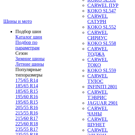
CARWEL ПУР
KOKO SL547
CARWEL
Шины и мото
САТУРН
KOKO SL552
Подбор шин
CARWEL
Каталог шин
СИРИУС
Подбор по
KOKO SL558
параметрам
CARWEL
Сезон
ТОДЖА
Зимние шины
CARWEL
Летние шины
ТОКО
Популярные
KOKO SL559
типоразмеры
CARWEL
175/65 R14
ТУЛОС
185/65 R14
INFINITI 2801
185/65 R15
CARWEL
195/60 R16
ТЭВРИС
195/65 R15
JAGUAR 2901
205/55 R16
CARWEL
215/55 R16
ЧАНЫ
215/60 R17
CARWEL
225/60 R18
ШУНЕТ
235/55 R17
CARWEL
235/55 R18