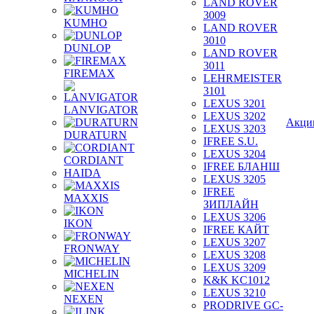
LAND ROVER
3009
KUMHO
LAND ROVER
3010
DUNLOP
LAND ROVER
3011
FIREMAX
LEHRMEISTER
3101
LEXUS 3201
LANVIGATOR
LEXUS 3202
Акци
LEXUS 3203
DURATURN
IFREE S.U.
LEXUS 3204
CORDIANT
IFREE БЛАНШ
HAIDA
LEXUS 3205
IFREE
MAXXIS
ЗИПЛАЙН
LEXUS 3206
IKON
IFREE КАЙТ
LEXUS 3207
FRONWAY
LEXUS 3208
LEXUS 3209
MICHELIN
K&K KC1012
LEXUS 3210
NEXEN
PRODRIVE GC-