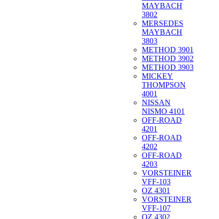
MAYBACH
3802
MERSEDES
MAYBACH
3803
METHOD 3901
METHOD 3902
METHOD 3903
MICKEY
THOMPSON
4001
NISSAN
NISMO 4101
OFF-ROAD
4201
OFF-ROAD
4202
OFF-ROAD
4203
VORSTEINER
VFF-103
OZ 4301
VORSTEINER
VFF-107
OZ 4302