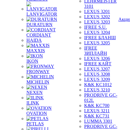
LEHRMEISTER
3101
LEXUS 3201
LANVIGATOR
LEXUS 3202
Акци
LEXUS 3203
DURATURN
IFREE S.U.
LEXUS 3204
CORDIANT
IFREE БЛАНШ
HAIDA
LEXUS 3205
IFREE
MAXXIS
ЗИПЛАЙН
LEXUS 3206
IKON
IFREE КАЙТ
LEXUS 3207
FRONWAY
LEXUS 3208
LEXUS 3209
MICHELIN
K&K KC1012
LEXUS 3210
NEXEN
PRODRIVE GC-
012L
ILINK
K&K KC700
LEXUS 3211
OVATION
K&K KC731
LUMMA 3301
PETLAS
PRODRIVE GC-