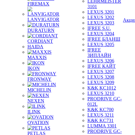
LEHRMEISTER
FIREMAX
3101
LEXUS 3201
LEXUS 3202
LANVIGATOR
Акци
LEXUS 3203
IFREE S.U.
DURATURN
LEXUS 3204
IFREE БЛАНШ
CORDIANT
LEXUS 3205
HAIDA
IFREE
ЗИПЛАЙН
MAXXIS
LEXUS 3206
IFREE КАЙТ
IKON
LEXUS 3207
LEXUS 3208
FRONWAY
LEXUS 3209
K&K KC1012
MICHELIN
LEXUS 3210
PRODRIVE GC-
NEXEN
012L
K&K KC700
ILINK
LEXUS 3211
K&K KC731
OVATION
LUMMA 3301
PRODRIVE GC-
PETLAS