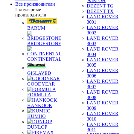
ЭЛЬТОН
Все производители
DEZENT TG
Популярные
DEZENT TX
производители
LAND ROVER
3001
LAND ROVER
BARUM
3002
LAND ROVER
BRIDGESTONE
3003
LAND ROVER
3004
CONTINENTAL
LAND ROVER
3005
LAND ROVER
GISLAVED
3006
LAND ROVER
GOODYEAR
3007
LAND ROVER
FORMULA
3008
LAND ROVER
HANKOOK
3009
LAND ROVER
KUMHO
3010
LAND ROVER
DUNLOP
3011