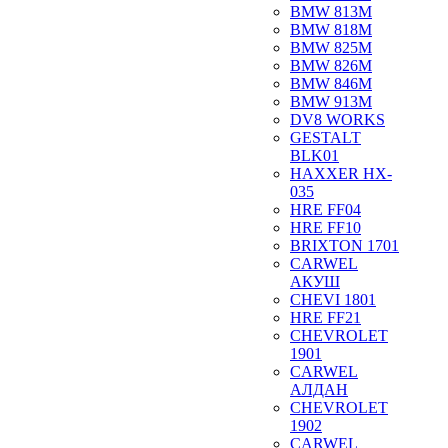
BMW 813M
BMW 818M
BMW 825M
BMW 826M
BMW 846M
BMW 913M
DV8 WORKS
GESTALT
BLK01
HAXXER HX-
035
HRE FF04
HRE FF10
BRIXTON 1701
CARWEL
АКУШ
CHEVI 1801
HRE FF21
CHEVROLET
1901
CARWEL
АЛДАН
CHEVROLET
1902
CARWEL