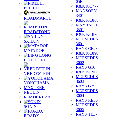
05F
K&K KC777
PIRELLI
MANSORY
3401
ROADMARCH
K&K KC868
MAYBACH
3501
ROADSTONE
K&K KC876
MERSEDES
SAILUN
3601
RAYS CE28
MATADOR
K&K KC890
MERSEDES
LING LONG
3602
RAYS G16
K&K KC906
VREDESTEIN
MERSEDES
3603
YOKOHAMA
RAYS G25
MAXTREK
MERSEDES
NEOLIN
3604
ROADCRUZA
RAYS RE30
MERSEDES
SONIX
3605
RAYS TE37
ROADX