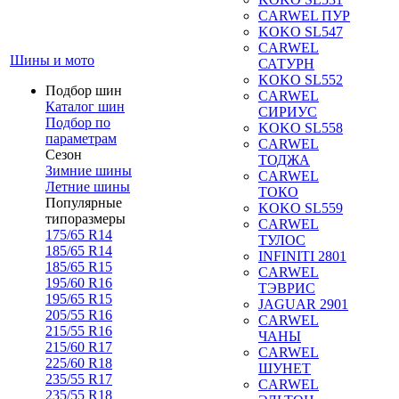
CARWEL ПУР
KOKO SL547
CARWEL
Шины и мото
САТУРН
KOKO SL552
Подбор шин
CARWEL
Каталог шин
СИРИУС
Подбор по
KOKO SL558
параметрам
CARWEL
Сезон
ТОДЖА
Зимние шины
CARWEL
Летние шины
ТОКО
Популярные
KOKO SL559
типоразмеры
CARWEL
175/65 R14
ТУЛОС
185/65 R14
INFINITI 2801
185/65 R15
CARWEL
195/60 R16
ТЭВРИС
195/65 R15
JAGUAR 2901
205/55 R16
CARWEL
215/55 R16
ЧАНЫ
215/60 R17
CARWEL
225/60 R18
ШУНЕТ
235/55 R17
CARWEL
235/55 R18