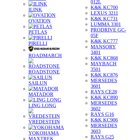
012L
K&K KC700
ILINK
LEXUS 3211
K&K KC731
OVATION
LUMMA 3301
PRODRIVE GC-
PETLAS
05F
K&K KC777
PIRELLI
MANSORY
3401
ROADMARCH
K&K KC868
MAYBACH
3501
ROADSTONE
K&K KC876
MERSEDES
SAILUN
3601
RAYS CE28
MATADOR
K&K KC890
MERSEDES
LING LONG
3602
RAYS G16
K&K KC906
VREDESTEIN
MERSEDES
3603
YOKOHAMA
RAYS G25
MAXTREK