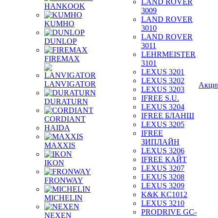
LAND ROVER
HANKOOK
3009
LAND ROVER
KUMHO
3010
LAND ROVER
DUNLOP
3011
LEHRMEISTER
FIREMAX
3101
LEXUS 3201
LEXUS 3202
LANVIGATOR
Акци
LEXUS 3203
IFREE S.U.
DURATURN
LEXUS 3204
IFREE БЛАНШ
CORDIANT
LEXUS 3205
HAIDA
IFREE
ЗИПЛАЙН
MAXXIS
LEXUS 3206
IFREE КАЙТ
IKON
LEXUS 3207
LEXUS 3208
FRONWAY
LEXUS 3209
K&K KC1012
MICHELIN
LEXUS 3210
PRODRIVE GC-
NEXEN