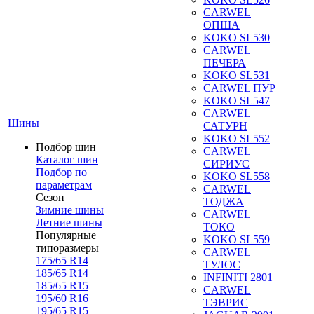
CARWEL
ОПША
KOKO SL530
CARWEL
ПЕЧЕРА
KOKO SL531
CARWEL ПУР
KOKO SL547
CARWEL
Шины
САТУРН
KOKO SL552
Подбор шин
CARWEL
Каталог шин
СИРИУС
Подбор по
KOKO SL558
параметрам
CARWEL
Сезон
ТОДЖА
Зимние шины
CARWEL
Летние шины
ТОКО
Популярные
KOKO SL559
типоразмеры
CARWEL
175/65 R14
ТУЛОС
185/65 R14
INFINITI 2801
185/65 R15
CARWEL
195/60 R16
ТЭВРИС
195/65 R15