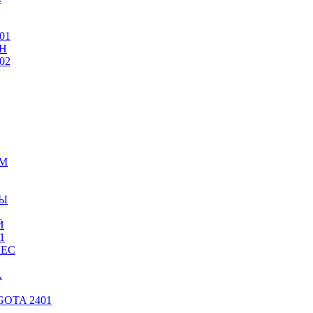
01
Н
02
ИМ
ТЫ
Й
1
ЛЕС
А
OTA 2401