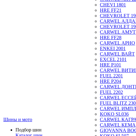
CHEVI 1801
HRE FF21
CHEVROLET 19
CARWEL АЛДА
CHEVROLET 19
CARWEL АМУТ
HRE FF28
CARWEL АРНО
ENKEI 2001
CARWEL ВАЙТ
EXCEL 2101
HRE P101
CARWEL ВИТ
FUEL 2201
HRE P204
CARWEL ДОН
FUEL 2202
CARWEL ЕССЕ
FUEL BLITZ 230
CARWEL ИМП
KOKO SL036
Шины и мото
CARWEL КАГР
CARWEL КЕМА
Подбор шин
GIOVANNA BOG
Каталог шин
KOKO SL507