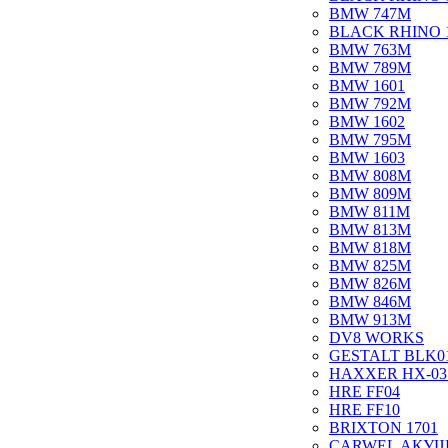
BMW 747M
BLACK RHINO 
BMW 763M
BMW 789M
BMW 1601
BMW 792M
BMW 1602
BMW 795M
BMW 1603
BMW 808M
BMW 809M
BMW 811M
BMW 813M
BMW 818M
BMW 825M
BMW 826M
BMW 846M
BMW 913M
DV8 WORKS
GESTALT BLK0
HAXXER HX-03
HRE FF04
HRE FF10
BRIXTON 1701
CARWEL АКУ