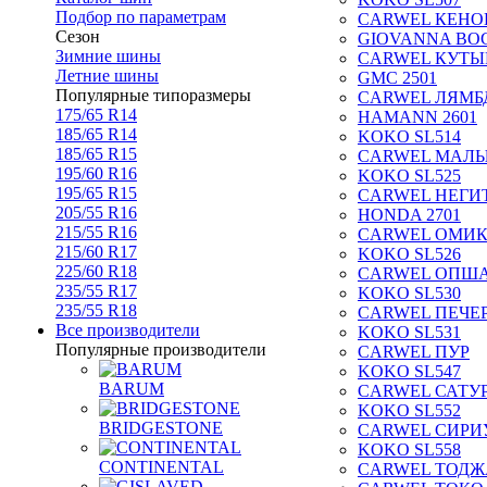
Подбор по параметрам
CARWEL КЕНО
Сезон
GIOVANNA BOG
Зимние шины
CARWEL КУТЫ
Летние шины
GMC 2501
Популярные типоразмеры
CARWEL ЛЯМБ
175/65 R14
HAMANN 2601
185/65 R14
KOKO SL514
185/65 R15
CARWEL МАЛ
195/60 R16
KOKO SL525
195/65 R15
CARWEL НЕГИ
205/55 R16
HONDA 2701
215/55 R16
CARWEL ОМИ
215/60 R17
KOKO SL526
225/60 R18
CARWEL ОПШ
235/55 R17
KOKO SL530
235/55 R18
CARWEL ПЕЧЕ
Все производители
KOKO SL531
Популярные производители
CARWEL ПУР
KOKO SL547
BARUM
CARWEL САТУ
KOKO SL552
BRIDGESTONE
CARWEL СИРИ
KOKO SL558
CONTINENTAL
CARWEL ТОДЖ