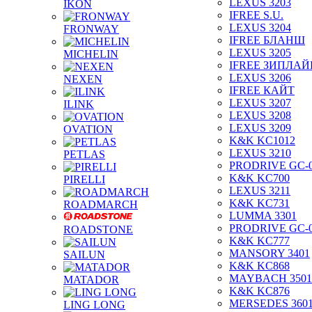
LEXUS 3203
IKON
IFREE S.U.
LEXUS 3204
FRONWAY
IFREE БЛАНШ
LEXUS 3205
MICHELIN
IFREE ЗИПЛАЙ
LEXUS 3206
NEXEN
IFREE КАЙТ
LEXUS 3207
ILINK
LEXUS 3208
LEXUS 3209
OVATION
K&K KC1012
LEXUS 3210
PETLAS
PRODRIVE GC-
K&K KC700
PIRELLI
LEXUS 3211
K&K KC731
ROADMARCH
LUMMA 3301
PRODRIVE GC-
ROADSTONE
K&K KC777
MANSORY 3401
SAILUN
K&K KC868
MAYBACH 3501
MATADOR
K&K KC876
MERSEDES 360
LING LONG