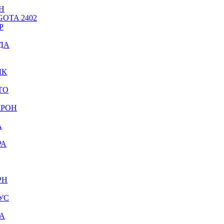
Н
OTA 2402
Р
ДА
ЫК
ТО
КРОН
А
РА
РН
УС
А