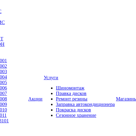
С
ИС
ЕТ
ОН
001
002
003
004
Услуги
005
006
Шиномонтаж
007
Правка дисков
008
Акции
Ремонт резины
Магазин
009
Заправка автокондиционера
010
Покраска дисков
011
Сезонное хранение
3101