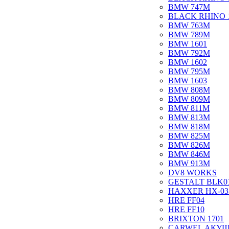
BMW 747M
BLACK RHINO 
BMW 763M
BMW 789M
BMW 1601
BMW 792M
BMW 1602
BMW 795M
BMW 1603
BMW 808M
BMW 809M
BMW 811M
BMW 813M
BMW 818M
BMW 825M
BMW 826M
BMW 846M
BMW 913M
DV8 WORKS
GESTALT BLK0
HAXXER HX-03
HRE FF04
HRE FF10
BRIXTON 1701
CARWEL АКУ