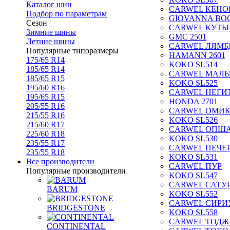
Каталог шин
CARWEL КЕНО
Подбор по параметрам
GIOVANNA BOG
Сезон
CARWEL КУТЫ
Зимние шины
GMC 2501
Летние шины
CARWEL ЛЯМБ
Популярные типоразмеры
HAMANN 2601
175/65 R14
KOKO SL514
185/65 R14
CARWEL МАЛ
185/65 R15
KOKO SL525
195/60 R16
CARWEL НЕГИ
195/65 R15
HONDA 2701
205/55 R16
CARWEL ОМИ
215/55 R16
KOKO SL526
215/60 R17
CARWEL ОПШ
225/60 R18
KOKO SL530
235/55 R17
CARWEL ПЕЧЕ
235/55 R18
KOKO SL531
Все производители
CARWEL ПУР
Популярные производители
KOKO SL547
CARWEL САТУ
BARUM
KOKO SL552
CARWEL СИРИ
BRIDGESTONE
KOKO SL558
CARWEL ТОДЖ
CONTINENTAL