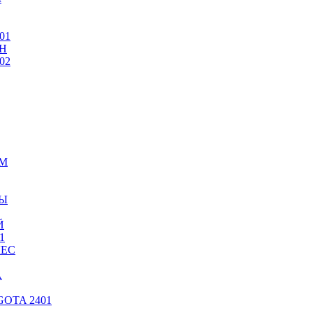
01
Н
02
ИМ
ТЫ
Й
1
ЛЕС
А
OTA 2401