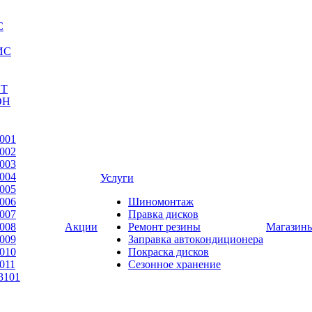
С
ИС
ЕТ
ОН
001
002
003
004
Услуги
005
006
Шиномонтаж
007
Правка дисков
008
Акции
Ремонт резины
Магазин
009
Заправка автокондиционера
010
Покраска дисков
011
Сезонное хранение
3101