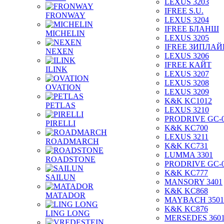
LEXUS 3203
IFREE S.U.
FRONWAY
LEXUS 3204
IFREE БЛАНШ
MICHELIN
LEXUS 3205
IFREE ЗИПЛАЙ
NEXEN
LEXUS 3206
IFREE КАЙТ
ILINK
LEXUS 3207
LEXUS 3208
OVATION
LEXUS 3209
K&K KC1012
PETLAS
LEXUS 3210
PRODRIVE GC-
PIRELLI
K&K KC700
LEXUS 3211
ROADMARCH
K&K KC731
LUMMA 3301
ROADSTONE
PRODRIVE GC-
K&K KC777
SAILUN
MANSORY 3401
K&K KC868
MATADOR
MAYBACH 3501
K&K KC876
LING LONG
MERSEDES 360