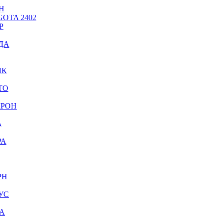
Н
OTA 2402
Р
ДА
ЫК
ТО
КРОН
А
РА
РН
УС
А