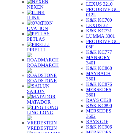
LEXUS 3210
NEXEN
PRODRIVE GC-
012L
ILINK
K&K KC700
LEXUS 3211
OVATION
K&K KC731
LUMMA 3301
PETLAS
PRODRIVE GC-
05F
PIRELLI
K&K KC777
MANSORY
3401
ROADMARCH
K&K KC868
MAYBACH
3501
ROADSTONE
K&K KC876
MERSEDES
SAILUN
3601
RAYS CE28
MATADOR
K&K KC890
MERSEDES
LING LONG
3602
RAYS G16
K&K KC906
VREDESTEIN
MERSEDES