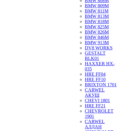
BMW 808M
BMW 809M
BMW 811M
BMW 813M
BMW 818M
BMW 825M
BMW 826M
BMW 846M
BMW 913M
DV8 WORKS
GESTALT
BLK01
HAXXER HX-
035
HRE FF04
HRE FF10
BRIXTON 1701
CARWEL
АКУШ
CHEVI 1801
HRE FF21
CHEVROLET
1901
CARWEL
АЛДАН