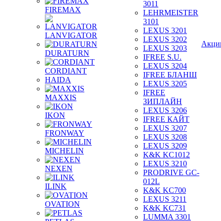
3011
FIREMAX
LEHRMEISTER
3101
LEXUS 3201
LANVIGATOR
LEXUS 3202
Акци
LEXUS 3203
DURATURN
IFREE S.U.
LEXUS 3204
CORDIANT
IFREE БЛАНШ
HAIDA
LEXUS 3205
IFREE
MAXXIS
ЗИПЛАЙН
LEXUS 3206
IKON
IFREE КАЙТ
LEXUS 3207
FRONWAY
LEXUS 3208
LEXUS 3209
MICHELIN
K&K KC1012
LEXUS 3210
NEXEN
PRODRIVE GC-
012L
ILINK
K&K KC700
LEXUS 3211
OVATION
K&K KC731
LUMMA 3301