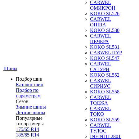
CARWEL
ОМИКРОН
KOKO SL526
CARWEL
ОПША
KOKO SL530
CARWEL
ПЕЧЕРА
KOKO SL531
CARWEL ПУР
KOKO SL547
CARWEL
Шины
САТУРН
KOKO SL552
Подбор шин
CARWEL
Каталог шин
СИРИУС
Подбор по
KOKO SL558
параметрам
CARWEL
Сезон
ТОДЖА
Зимние шины
CARWEL
Летние шины
ТОКО
Популярные
KOKO SL559
типоразмеры
CARWEL
175/65 R14
ТУЛОС
185/65 R14
INFINITI 2801