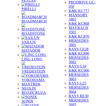
PETLAS
PRODRIVE GC-
05F
PIRELLI
K&K KC777
MANSORY
3401
ROADMARCH
K&K KC868
MAYBACH
3501
ROADSTONE
K&K KC876
MERSEDES
SAILUN
3601
RAYS CE28
MATADOR
K&K KC890
MERSEDES
LING LONG
3602
RAYS G16
K&K KC906
VREDESTEIN
MERSEDES
3603
YOKOHAMA
RAYS G25
MAXTREK
MERSEDES
NEOLIN
3604
ROADCRUZA
RAYS RE30
MERSEDES
SONIX
3605