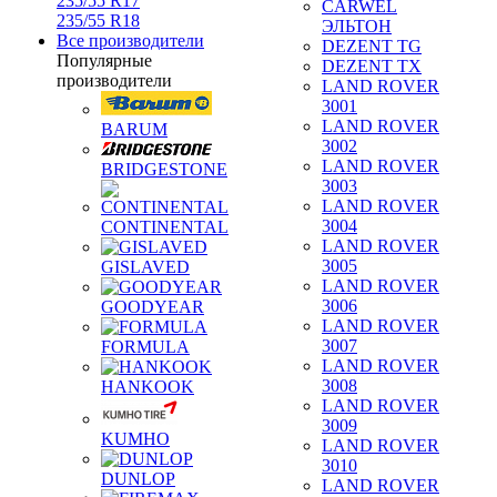
235/55 R17
CARWEL
235/55 R18
ЭЛЬТОН
Все производители
DEZENT TG
Популярные
DEZENT TX
производители
LAND ROVER
3001
LAND ROVER
BARUM
3002
LAND ROVER
BRIDGESTONE
3003
LAND ROVER
3004
CONTINENTAL
LAND ROVER
3005
GISLAVED
LAND ROVER
3006
GOODYEAR
LAND ROVER
3007
FORMULA
LAND ROVER
3008
HANKOOK
LAND ROVER
3009
KUMHO
LAND ROVER
3010
DUNLOP
LAND ROVER