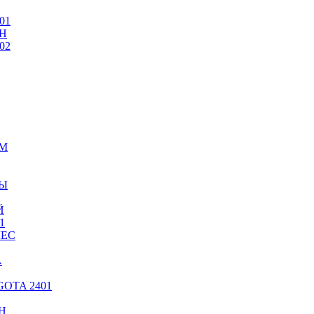
01
Н
02
ИМ
ТЫ
Й
1
ЛЕС
А
OTA 2401
Н