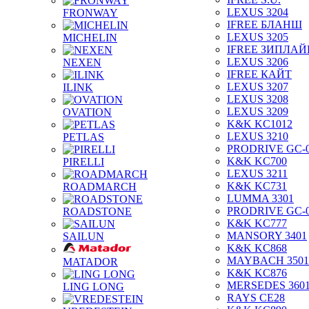
LEXUS 3204
FRONWAY
IFREE БЛАНШ
LEXUS 3205
MICHELIN
IFREE ЗИПЛАЙ
LEXUS 3206
NEXEN
IFREE КАЙТ
LEXUS 3207
ILINK
LEXUS 3208
LEXUS 3209
OVATION
K&K KC1012
LEXUS 3210
PETLAS
PRODRIVE GC-
K&K KC700
PIRELLI
LEXUS 3211
K&K KC731
ROADMARCH
LUMMA 3301
PRODRIVE GC-
ROADSTONE
K&K KC777
MANSORY 3401
SAILUN
K&K KC868
MAYBACH 3501
MATADOR
K&K KC876
MERSEDES 360
LING LONG
RAYS CE28