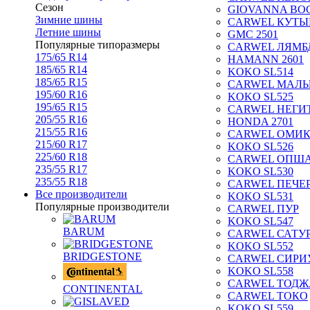
Сезон
GIOVANNA BOG
Зимние шины
CARWEL КУТЫ
Летние шины
GMC 2501
Популярные типоразмеры
CARWEL ЛЯМБ
175/65 R14
HAMANN 2601
185/65 R14
KOKO SL514
185/65 R15
CARWEL МАЛ
195/60 R16
KOKO SL525
195/65 R15
CARWEL НЕГИ
205/55 R16
HONDA 2701
215/55 R16
CARWEL ОМИ
215/60 R17
KOKO SL526
225/60 R18
CARWEL ОПШ
235/55 R17
KOKO SL530
235/55 R18
CARWEL ПЕЧЕ
Все производители
KOKO SL531
Популярные производители
CARWEL ПУР
KOKO SL547
BARUM
CARWEL САТУ
KOKO SL552
BRIDGESTONE
CARWEL СИРИ
KOKO SL558
CARWEL ТОДЖ
CONTINENTAL
CARWEL ТОКО
KOKO SL559