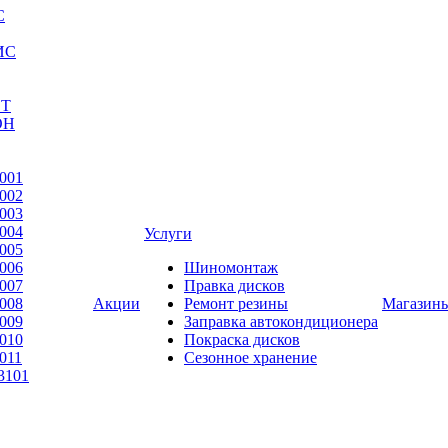
С
ИС
ЕТ
ОН
001
002
003
004
Услуги
005
006
Шиномонтаж
007
Правка дисков
008
Акции
Ремонт резины
Магазин
009
Заправка автокондиционера
010
Покраска дисков
011
Сезонное хранение
3101