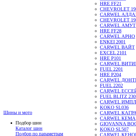
HRE FF21
CHEVROLET 19
CARWEL АЛДА
CHEVROLET 19
CARWEL АМУТ
HRE FF28
CARWEL АРНО
ENKEI 2001
CARWEL ВАЙТ
EXCEL 2101
HRE P101
CARWEL ВИТ
FUEL 2201
HRE P204
CARWEL ДОН
FUEL 2202
CARWEL ЕССЕ
FUEL BLITZ 230
CARWEL ИМП
KOKO SL036
Шины и мото
CARWEL КАГР
CARWEL КЕМА
Подбор шин
GIOVANNA BOG
Каталог шин
KOKO SL507
Подбор по параметрам
CARWEL КЕНО