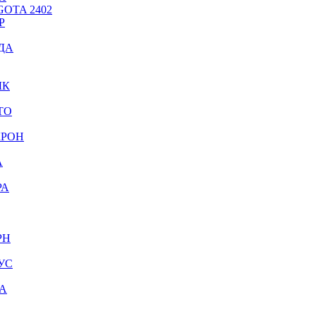
OTA 2402
Р
ДА
ЫК
ТО
КРОН
А
РА
РН
УС
А