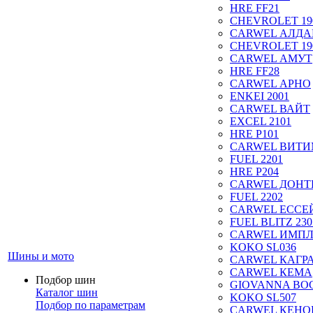
HRE FF21
CHEVROLET 19
CARWEL АЛДА
CHEVROLET 19
CARWEL АМУТ
HRE FF28
CARWEL АРНО
ENKEI 2001
CARWEL ВАЙТ
EXCEL 2101
HRE P101
CARWEL ВИТ
FUEL 2201
HRE P204
CARWEL ДОН
FUEL 2202
CARWEL ЕССЕ
FUEL BLITZ 230
CARWEL ИМП
KOKO SL036
Шины и мото
CARWEL КАГР
CARWEL КЕМА
Подбор шин
GIOVANNA BOG
Каталог шин
KOKO SL507
Подбор по параметрам
CARWEL КЕНО