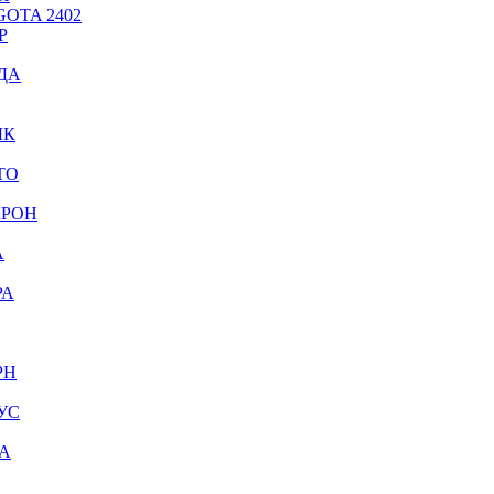
OTA 2402
Р
ДА
ЫК
ТО
КРОН
А
РА
РН
УС
А