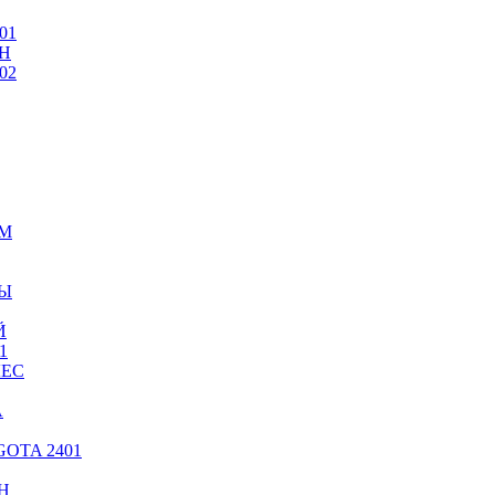
01
Н
02
ИМ
ТЫ
Й
1
ЛЕС
А
OTA 2401
Н