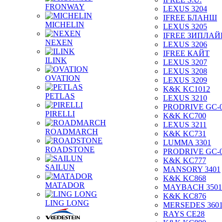
FRONWAY
LEXUS 3204
IFREE БЛАНШ
MICHELIN
LEXUS 3205
IFREE ЗИПЛАЙ
NEXEN
LEXUS 3206
IFREE КАЙТ
ILINK
LEXUS 3207
LEXUS 3208
OVATION
LEXUS 3209
K&K KC1012
PETLAS
LEXUS 3210
PRODRIVE GC-
PIRELLI
K&K KC700
LEXUS 3211
ROADMARCH
K&K KC731
LUMMA 3301
ROADSTONE
PRODRIVE GC-
K&K KC777
SAILUN
MANSORY 3401
K&K KC868
MATADOR
MAYBACH 3501
K&K KC876
LING LONG
MERSEDES 360
RAYS CE28