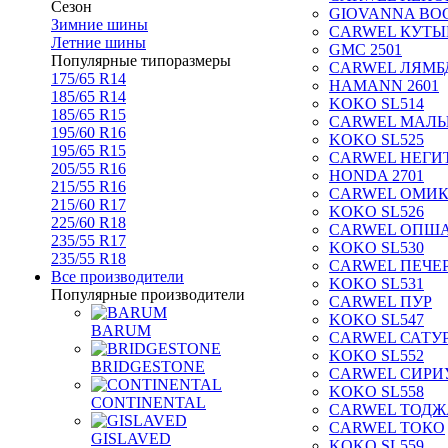
Сезон
GIOVANNA BOG
Зимние шины
CARWEL КУТЫ
Летние шины
GMC 2501
Популярные типоразмеры
CARWEL ЛЯМБ
175/65 R14
HAMANN 2601
185/65 R14
KOKO SL514
185/65 R15
CARWEL МАЛ
195/60 R16
KOKO SL525
195/65 R15
CARWEL НЕГИ
205/55 R16
HONDA 2701
215/55 R16
CARWEL ОМИ
215/60 R17
KOKO SL526
225/60 R18
CARWEL ОПШ
235/55 R17
KOKO SL530
235/55 R18
CARWEL ПЕЧЕ
Все производители
KOKO SL531
Популярные производители
CARWEL ПУР
KOKO SL547
BARUM
CARWEL САТУ
KOKO SL552
BRIDGESTONE
CARWEL СИРИ
KOKO SL558
CONTINENTAL
CARWEL ТОДЖ
CARWEL ТОКО
GISLAVED
KOKO SL559