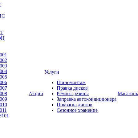
С
ИС
ЕТ
ОН
001
002
003
004
Услуги
005
006
Шиномонтаж
007
Правка дисков
008
Акции
Ремонт резины
Магазин
009
Заправка автокондиционера
010
Покраска дисков
011
Сезонное хранение
3101