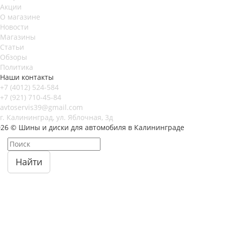
Акции
О магазине
Новости
Магазины
Статьи
Обзоры
Политика
Наши контакты
+7 (4012) 524-584
+7 (921) 710-45-84
avtoservis39@gmail.com
г. Калининград, ул. Яблочная, 3д
026 © Шины и диски для автомобиля в Калининграде
Найти