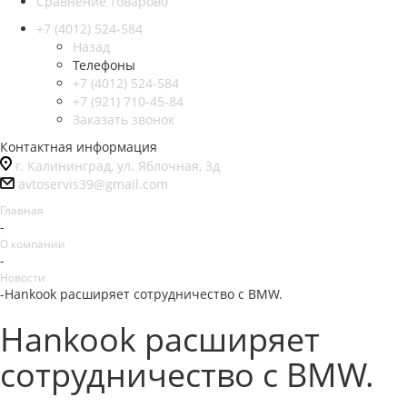
Сравнение товаров
0
+7 (4012) 524-584
Назад
Телефоны
+7 (4012) 524-584
+7 (921) 710-45-84
Заказать звонок
Контактная информация
г. Калининград, ул. Яблочная, 3д
avtoservis39@gmail.com
Главная
-
О компании
-
Новости
-
Hankook расширяет сотрудничество с BMW.
Hankook расширяет
сотрудничество с BMW.