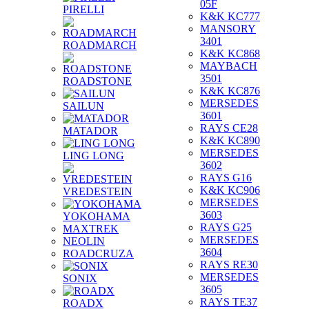
05F
PIRELLI
K&K KC777
MANSORY
3401
ROADMARCH
K&K KC868
MAYBACH
3501
ROADSTONE
K&K KC876
MERSEDES
SAILUN
3601
RAYS CE28
MATADOR
K&K KC890
MERSEDES
LING LONG
3602
RAYS G16
K&K KC906
VREDESTEIN
MERSEDES
3603
YOKOHAMA
RAYS G25
MAXTREK
MERSEDES
NEOLIN
3604
ROADCRUZA
RAYS RE30
MERSEDES
SONIX
3605
RAYS TE37
ROADX