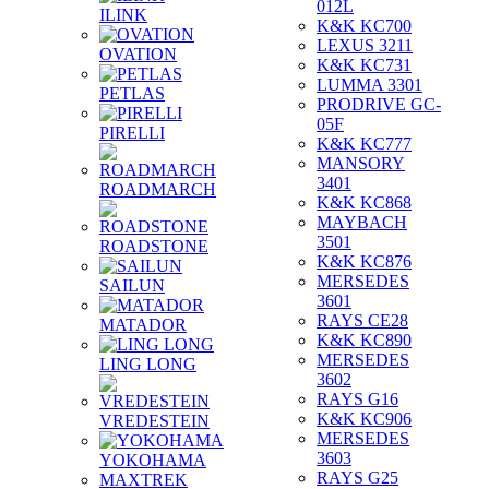
012L
ILINK
K&K KC700
LEXUS 3211
OVATION
K&K KC731
LUMMA 3301
PETLAS
PRODRIVE GC-
05F
PIRELLI
K&K KC777
MANSORY
3401
ROADMARCH
K&K KC868
MAYBACH
3501
ROADSTONE
K&K KC876
MERSEDES
SAILUN
3601
RAYS CE28
MATADOR
K&K KC890
MERSEDES
LING LONG
3602
RAYS G16
K&K KC906
VREDESTEIN
MERSEDES
3603
YOKOHAMA
RAYS G25
MAXTREK