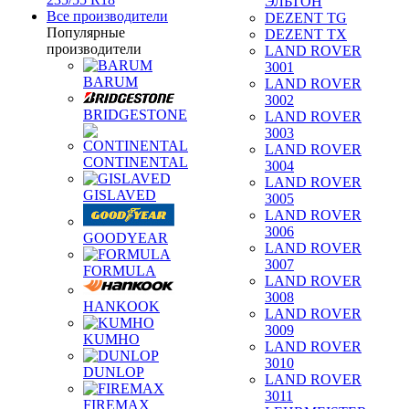
ЭЛЬТОН
Все производители
DEZENT TG
Популярные
DEZENT TX
производители
LAND ROVER
3001
BARUM
LAND ROVER
3002
BRIDGESTONE
LAND ROVER
3003
LAND ROVER
CONTINENTAL
3004
LAND ROVER
GISLAVED
3005
LAND ROVER
3006
GOODYEAR
LAND ROVER
3007
FORMULA
LAND ROVER
3008
HANKOOK
LAND ROVER
3009
KUMHO
LAND ROVER
3010
DUNLOP
LAND ROVER
3011
FIREMAX