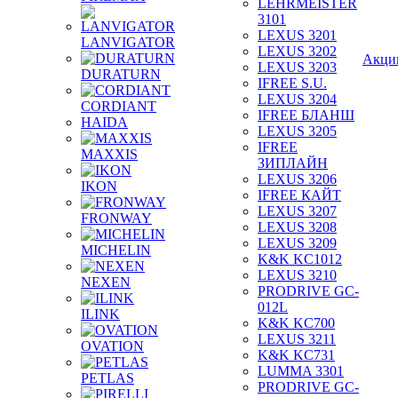
LEHRMEISTER
3101
LEXUS 3201
LANVIGATOR
LEXUS 3202
Акци
LEXUS 3203
DURATURN
IFREE S.U.
LEXUS 3204
CORDIANT
IFREE БЛАНШ
HAIDA
LEXUS 3205
IFREE
MAXXIS
ЗИПЛАЙН
LEXUS 3206
IKON
IFREE КАЙТ
LEXUS 3207
FRONWAY
LEXUS 3208
LEXUS 3209
MICHELIN
K&K KC1012
LEXUS 3210
NEXEN
PRODRIVE GC-
012L
ILINK
K&K KC700
LEXUS 3211
OVATION
K&K KC731
LUMMA 3301
PETLAS
PRODRIVE GC-