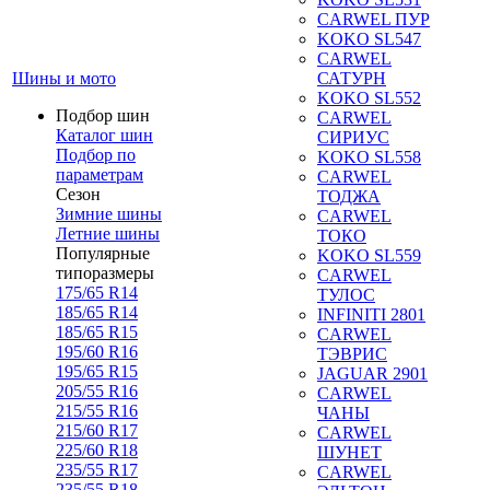
CARWEL ПУР
KOKO SL547
CARWEL
Шины и мото
САТУРН
KOKO SL552
Подбор шин
CARWEL
Каталог шин
СИРИУС
Подбор по
KOKO SL558
параметрам
CARWEL
Сезон
ТОДЖА
Зимние шины
CARWEL
Летние шины
ТОКО
Популярные
KOKO SL559
типоразмеры
CARWEL
175/65 R14
ТУЛОС
185/65 R14
INFINITI 2801
185/65 R15
CARWEL
195/60 R16
ТЭВРИС
195/65 R15
JAGUAR 2901
205/55 R16
CARWEL
215/55 R16
ЧАНЫ
215/60 R17
CARWEL
225/60 R18
ШУНЕТ
235/55 R17
CARWEL
235/55 R18