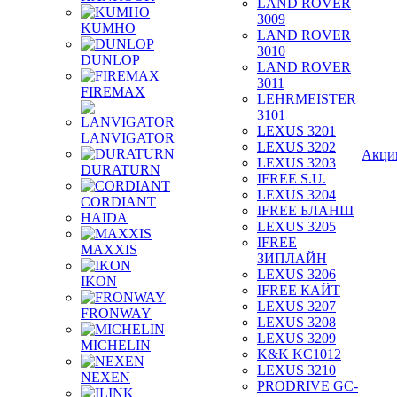
LAND ROVER
3009
KUMHO
LAND ROVER
3010
DUNLOP
LAND ROVER
3011
FIREMAX
LEHRMEISTER
3101
LEXUS 3201
LANVIGATOR
LEXUS 3202
Акци
LEXUS 3203
DURATURN
IFREE S.U.
LEXUS 3204
CORDIANT
IFREE БЛАНШ
HAIDA
LEXUS 3205
IFREE
MAXXIS
ЗИПЛАЙН
LEXUS 3206
IKON
IFREE КАЙТ
LEXUS 3207
FRONWAY
LEXUS 3208
LEXUS 3209
MICHELIN
K&K KC1012
LEXUS 3210
NEXEN
PRODRIVE GC-