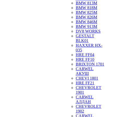
BMW 813M
BMW 818M
BMW 825M
BMW 826M
BMW 846M
BMW 913M
DV8 WORKS
GESTALT
BLK01
HAXXER HX-
035
HRE FF04
HRE FF10
BRIXTON 1701
CARWEL
АКУШ
CHEVI 1801
HRE FF21
CHEVROLET
1901
CARWEL
АЛДАН
CHEVROLET
1902
CARWEL