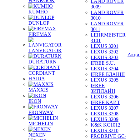
HANKOOK
LAND ROVER
3009
KUMHO
LAND ROVER
3010
DUNLOP
LAND ROVER
3011
FIREMAX
LEHRMEISTER
3101
LEXUS 3201
LANVIGATOR
LEXUS 3202
Акци
LEXUS 3203
DURATURN
IFREE S.U.
LEXUS 3204
CORDIANT
IFREE БЛАНШ
HAIDA
LEXUS 3205
IFREE
MAXXIS
ЗИПЛАЙН
LEXUS 3206
IKON
IFREE КАЙТ
LEXUS 3207
FRONWAY
LEXUS 3208
LEXUS 3209
MICHELIN
K&K KC1012
LEXUS 3210
NEXEN
PRODRIVE GC-