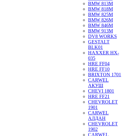
BMW 813M
BMW 818M
BMW 825M
BMW 826M
BMW 846M
BMW 913M
DV8 WORKS
GESTALT
BLK01
HAXXER HX-
035
HRE FF04
HRE FF10
BRIXTON 1701
CARWEL
АКУШ
CHEVI 1801
HRE FF21
CHEVROLET
1901
CARWEL
АЛДАН
CHEVROLET
1902
CARWEL