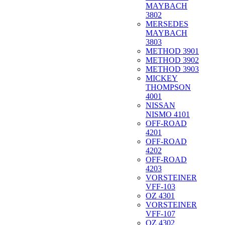
MAYBACH
3802
MERSEDES
MAYBACH
3803
METHOD 3901
METHOD 3902
METHOD 3903
MICKEY
THOMPSON
4001
NISSAN
NISMO 4101
OFF-ROAD
4201
OFF-ROAD
4202
OFF-ROAD
4203
VORSTEINER
VFF-103
OZ 4301
VORSTEINER
VFF-107
OZ 4302