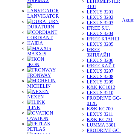
FIREMAX
LEHRMEISTER
3101
LEXUS 3201
LANVIGATOR
LEXUS 3202
Акци
LEXUS 3203
DURATURN
IFREE S.U.
LEXUS 3204
CORDIANT
IFREE БЛАНШ
HAIDA
LEXUS 3205
IFREE
MAXXIS
ЗИПЛАЙН
LEXUS 3206
IKON
IFREE КАЙТ
LEXUS 3207
FRONWAY
LEXUS 3208
LEXUS 3209
MICHELIN
K&K KC1012
LEXUS 3210
NEXEN
PRODRIVE GC-
012L
ILINK
K&K KC700
LEXUS 3211
OVATION
K&K KC731
LUMMA 3301
PETLAS
PRODRIVE GC-