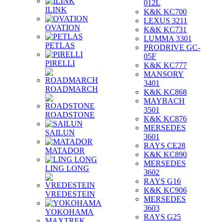
012L
ILINK
K&K KC700
LEXUS 3211
OVATION
K&K KC731
LUMMA 3301
PETLAS
PRODRIVE GC-
05F
PIRELLI
K&K KC777
MANSORY
3401
ROADMARCH
K&K KC868
MAYBACH
3501
ROADSTONE
K&K KC876
MERSEDES
SAILUN
3601
RAYS CE28
MATADOR
K&K KC890
MERSEDES
LING LONG
3602
RAYS G16
K&K KC906
VREDESTEIN
MERSEDES
3603
YOKOHAMA
RAYS G25
MAXTREK