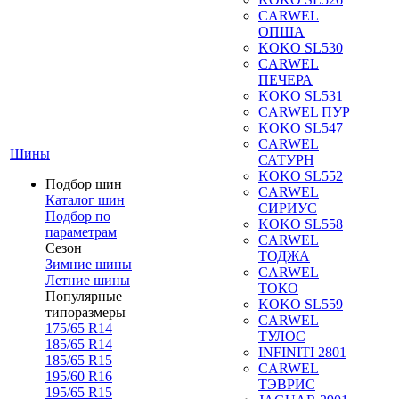
CARWEL
ОПША
KOKO SL530
CARWEL
ПЕЧЕРА
KOKO SL531
CARWEL ПУР
KOKO SL547
CARWEL
Шины
САТУРН
KOKO SL552
Подбор шин
CARWEL
Каталог шин
СИРИУС
Подбор по
KOKO SL558
параметрам
CARWEL
Сезон
ТОДЖА
Зимние шины
CARWEL
Летние шины
ТОКО
Популярные
KOKO SL559
типоразмеры
CARWEL
175/65 R14
ТУЛОС
185/65 R14
INFINITI 2801
185/65 R15
CARWEL
195/60 R16
ТЭВРИС
195/65 R15