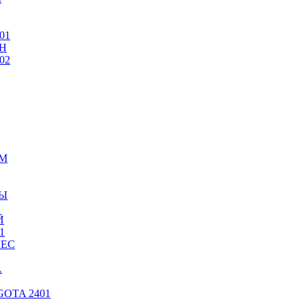
01
Н
02
ИМ
ТЫ
Й
1
ЛЕС
А
OTA 2401