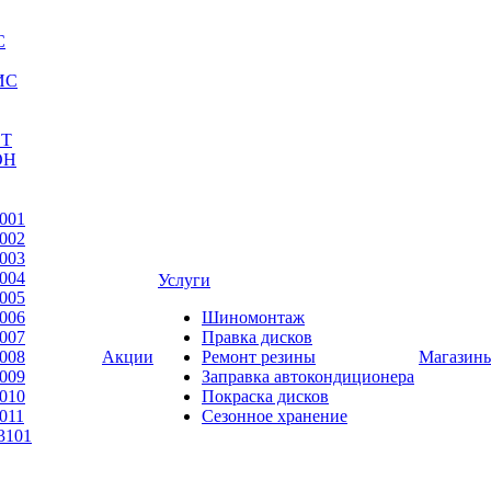
С
ИС
ЕТ
ОН
001
002
003
004
Услуги
005
006
Шиномонтаж
007
Правка дисков
008
Акции
Ремонт резины
Магазин
009
Заправка автокондиционера
010
Покраска дисков
011
Сезонное хранение
3101