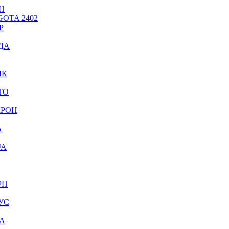
Н
OTA 2402
Р
ДА
ЫК
ТО
КРОН
А
РА
РН
УС
А