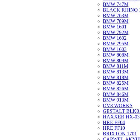
BMW 747M
BLACK RHINO 
BMW 763M
BMW 789M
BMW 1601
BMW 792M
BMW 1602
BMW 795M
BMW 1603
BMW 808M
BMW 809M
BMW 811M
BMW 813M
BMW 818M
BMW 825M
BMW 826M
BMW 846M
BMW 913M
DV8 WORKS
GESTALT BLK0
HAXXER HX-03
HRE FF04
HRE FF10
BRIXTON 1701
CARWEL АКУ