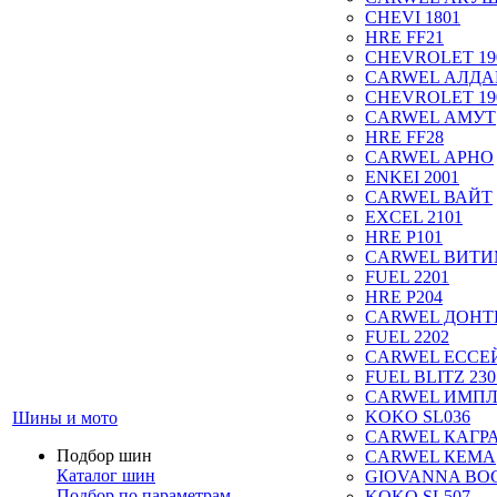
CHEVI 1801
HRE FF21
CHEVROLET 19
CARWEL АЛДА
CHEVROLET 19
CARWEL АМУТ
HRE FF28
CARWEL АРНО
ENKEI 2001
CARWEL ВАЙТ
EXCEL 2101
HRE P101
CARWEL ВИТ
FUEL 2201
HRE P204
CARWEL ДОН
FUEL 2202
CARWEL ЕССЕ
FUEL BLITZ 230
CARWEL ИМП
KOKO SL036
Шины и мото
CARWEL КАГР
Подбор шин
CARWEL КЕМА
Каталог шин
GIOVANNA BOG
Подбор по параметрам
KOKO SL507