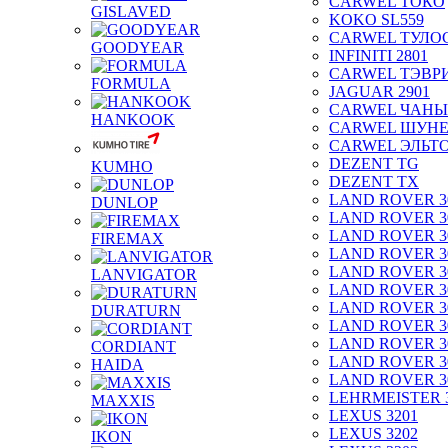
CARWEL ТОКО
GISLAVED
KOKO SL559
CARWEL ТУЛО
GOODYEAR
INFINITI 2801
CARWEL ТЭВР
FORMULA
JAGUAR 2901
CARWEL ЧАНЫ
HANKOOK
CARWEL ШУН
CARWEL ЭЛЬТ
DEZENT TG
KUMHO
DEZENT TX
LAND ROVER 3
DUNLOP
LAND ROVER 3
LAND ROVER 3
FIREMAX
LAND ROVER 3
LAND ROVER 3
LANVIGATOR
LAND ROVER 3
LAND ROVER 3
DURATURN
LAND ROVER 3
LAND ROVER 3
CORDIANT
LAND ROVER 3
HAIDA
LAND ROVER 3
LEHRMEISTER 
MAXXIS
LEXUS 3201
LEXUS 3202
IKON