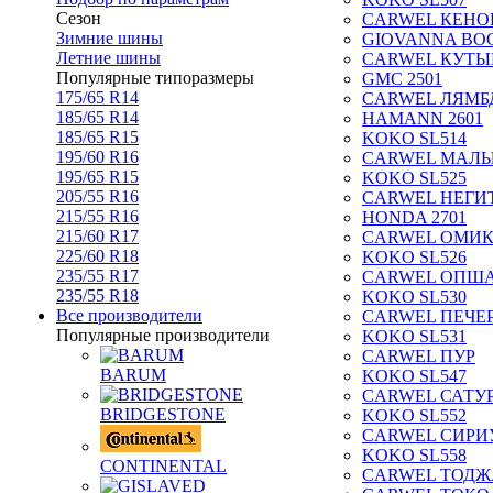
Сезон
CARWEL КЕНО
Зимние шины
GIOVANNA BOG
Летние шины
CARWEL КУТЫ
Популярные типоразмеры
GMC 2501
175/65 R14
CARWEL ЛЯМБ
185/65 R14
HAMANN 2601
185/65 R15
KOKO SL514
195/60 R16
CARWEL МАЛ
195/65 R15
KOKO SL525
205/55 R16
CARWEL НЕГИ
215/55 R16
HONDA 2701
215/60 R17
CARWEL ОМИ
225/60 R18
KOKO SL526
235/55 R17
CARWEL ОПШ
235/55 R18
KOKO SL530
Все производители
CARWEL ПЕЧЕ
Популярные производители
KOKO SL531
CARWEL ПУР
BARUM
KOKO SL547
CARWEL САТУ
BRIDGESTONE
KOKO SL552
CARWEL СИРИ
KOKO SL558
CONTINENTAL
CARWEL ТОДЖ