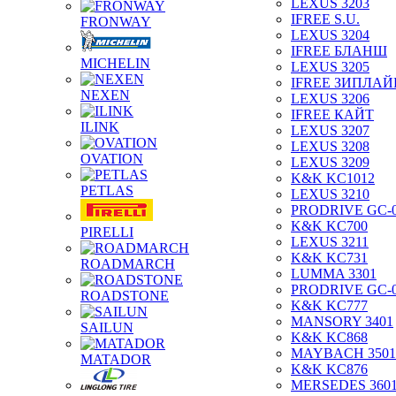
LEXUS 3203
IFREE S.U.
FRONWAY
LEXUS 3204
IFREE БЛАНШ
MICHELIN
LEXUS 3205
IFREE ЗИПЛАЙ
NEXEN
LEXUS 3206
IFREE КАЙТ
ILINK
LEXUS 3207
LEXUS 3208
OVATION
LEXUS 3209
K&K KC1012
PETLAS
LEXUS 3210
PRODRIVE GC-
K&K KC700
PIRELLI
LEXUS 3211
K&K KC731
ROADMARCH
LUMMA 3301
PRODRIVE GC-
ROADSTONE
K&K KC777
MANSORY 3401
SAILUN
K&K KC868
MAYBACH 3501
MATADOR
K&K KC876
MERSEDES 360