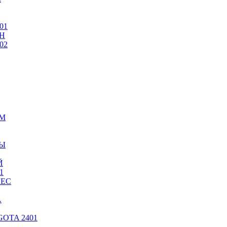
01
Н
02
ИМ
ТЫ
Й
1
ЛЕС
А
OTA 2401