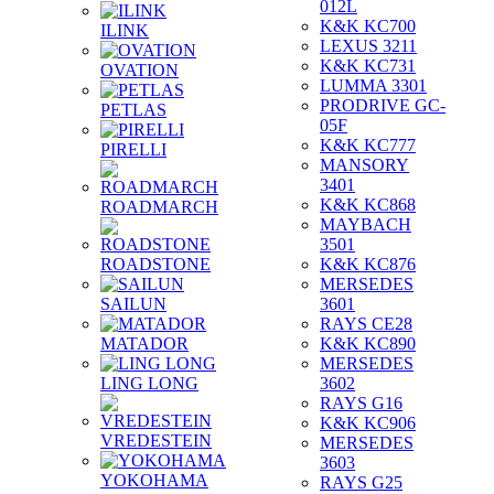
012L
K&K KC700
ILINK
LEXUS 3211
K&K KC731
OVATION
LUMMA 3301
PRODRIVE GC-
PETLAS
05F
K&K KC777
PIRELLI
MANSORY
3401
K&K KC868
ROADMARCH
MAYBACH
3501
ROADSTONE
K&K KC876
MERSEDES
SAILUN
3601
RAYS CE28
MATADOR
K&K KC890
MERSEDES
LING LONG
3602
RAYS G16
K&K KC906
VREDESTEIN
MERSEDES
3603
YOKOHAMA
RAYS G25