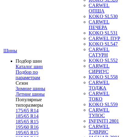
CARWEL
ОПША
KOKO SL530
CARWEL
ПЕЧЕРА
KOKO SL531
CARWEL ПУР
KOKO SL547
CARWEL
Шины
САТУРН
KOKO SL552
Подбор шин
CARWEL
Каталог шин
СИРИУС
Подбор по
KOKO SL558
параметрам
CARWEL
Сезон
ТОДЖА
Зимние шины
CARWEL
Летние шины
ТОКО
Популярные
KOKO SL559
типоразмеры
CARWEL
175/65 R14
ТУЛОС
185/65 R14
INFINITI 2801
185/65 R15
CARWEL
195/60 R16
ТЭВРИС
195/65 R15