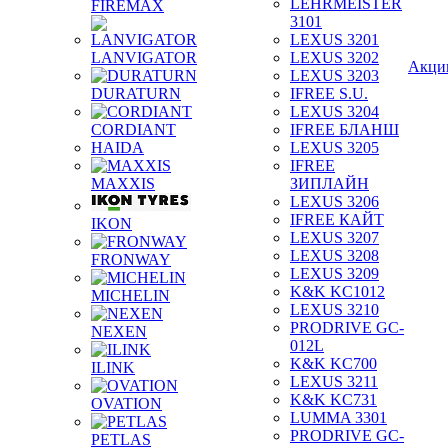
LEHRMEISTER
FIREMAX
3101
LEXUS 3201
LANVIGATOR
LEXUS 3202
Акци
LEXUS 3203
DURATURN
IFREE S.U.
LEXUS 3204
CORDIANT
IFREE БЛАНШ
HAIDA
LEXUS 3205
IFREE
MAXXIS
ЗИПЛАЙН
LEXUS 3206
IFREE КАЙТ
IKON
LEXUS 3207
LEXUS 3208
FRONWAY
LEXUS 3209
K&K KC1012
MICHELIN
LEXUS 3210
PRODRIVE GC-
NEXEN
012L
K&K KC700
ILINK
LEXUS 3211
K&K KC731
OVATION
LUMMA 3301
PRODRIVE GC-
PETLAS