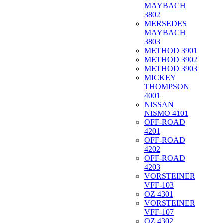
MAYBACH
3802
MERSEDES
MAYBACH
3803
METHOD 3901
METHOD 3902
METHOD 3903
MICKEY
THOMPSON
4001
NISSAN
NISMO 4101
OFF-ROAD
4201
OFF-ROAD
4202
OFF-ROAD
4203
VORSTEINER
VFF-103
OZ 4301
VORSTEINER
VFF-107
OZ 4302