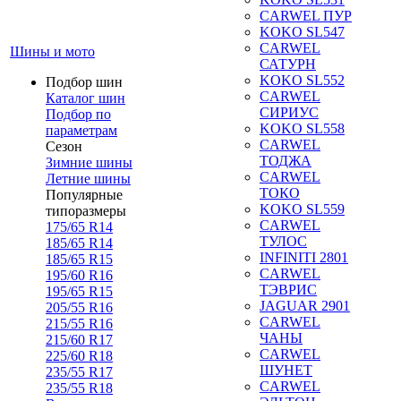
CARWEL ПУР
KOKO SL547
CARWEL
Шины и мото
САТУРН
KOKO SL552
Подбор шин
CARWEL
Каталог шин
СИРИУС
Подбор по
KOKO SL558
параметрам
CARWEL
Сезон
ТОДЖА
Зимние шины
CARWEL
Летние шины
ТОКО
Популярные
KOKO SL559
типоразмеры
CARWEL
175/65 R14
ТУЛОС
185/65 R14
INFINITI 2801
185/65 R15
CARWEL
195/60 R16
ТЭВРИС
195/65 R15
JAGUAR 2901
205/55 R16
CARWEL
215/55 R16
ЧАНЫ
215/60 R17
CARWEL
225/60 R18
ШУНЕТ
235/55 R17
CARWEL
235/55 R18