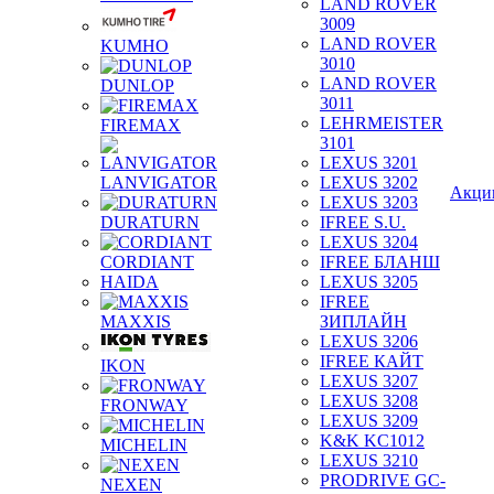
LAND ROVER
3009
LAND ROVER
KUMHO
3010
LAND ROVER
DUNLOP
3011
LEHRMEISTER
FIREMAX
3101
LEXUS 3201
LANVIGATOR
LEXUS 3202
Акци
LEXUS 3203
DURATURN
IFREE S.U.
LEXUS 3204
CORDIANT
IFREE БЛАНШ
HAIDA
LEXUS 3205
IFREE
MAXXIS
ЗИПЛАЙН
LEXUS 3206
IFREE КАЙТ
IKON
LEXUS 3207
LEXUS 3208
FRONWAY
LEXUS 3209
K&K KC1012
MICHELIN
LEXUS 3210
PRODRIVE GC-
NEXEN