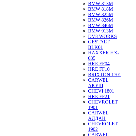
BMW 813M
BMW 818M
BMW 825M
BMW 826M
BMW 846M
BMW 913M
DV8 WORKS
GESTALT
BLK01
HAXXER HX-
035
HRE FF04
HRE FF10
BRIXTON 1701
CARWEL
АКУШ
CHEVI 1801
HRE FF21
CHEVROLET
1901
CARWEL
АЛДАН
CHEVROLET
1902
CARWEL