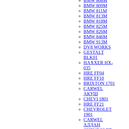
BMW 808M
BMW 809M
BMW 811M
BMW 813M
BMW 818M
BMW 825M
BMW 826M
BMW 846M
BMW 913M
DV8 WORKS
GESTALT
BLK01
HAXXER HX-
035
HRE FF04
HRE FF10
BRIXTON 1701
CARWEL
АКУШ
CHEVI 1801
HRE FF21
CHEVROLET
1901
CARWEL
АЛДАН