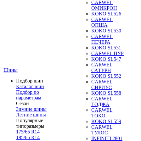
CARWEL
ОМИКРОН
KOKO SL526
CARWEL
ОПША
KOKO SL530
CARWEL
ПЕЧЕРА
KOKO SL531
CARWEL ПУР
KOKO SL547
CARWEL
Шины
САТУРН
KOKO SL552
Подбор шин
CARWEL
Каталог шин
СИРИУС
Подбор по
KOKO SL558
параметрам
CARWEL
Сезон
ТОДЖА
Зимние шины
CARWEL
Летние шины
ТОКО
Популярные
KOKO SL559
типоразмеры
CARWEL
175/65 R14
ТУЛОС
185/65 R14
INFINITI 2801