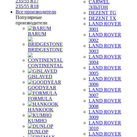
235/55 R17
CARWEL
235/55 R18
ЭЛЬТОН
Все производители
DEZENT TG
Популярные
DEZENT TX
производители
LAND ROVER
3001
BARUM
LAND ROVER
3002
LAND ROVER
BRIDGESTONE
3003
LAND ROVER
3004
CONTINENTAL
LAND ROVER
3005
GISLAVED
LAND ROVER
3006
GOODYEAR
LAND ROVER
3007
FORMULA
LAND ROVER
3008
HANKOOK
LAND ROVER
3009
KUMHO
LAND ROVER
3010
DUNLOP
LAND ROVER