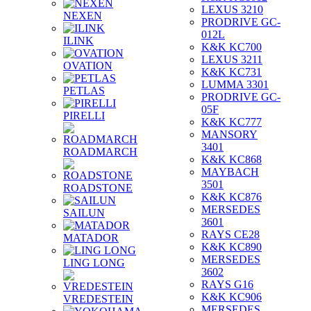
LEXUS 3210
NEXEN
PRODRIVE GC-
012L
ILINK
K&K KC700
LEXUS 3211
OVATION
K&K KC731
LUMMA 3301
PETLAS
PRODRIVE GC-
05F
PIRELLI
K&K KC777
MANSORY
3401
ROADMARCH
K&K KC868
MAYBACH
3501
ROADSTONE
K&K KC876
MERSEDES
SAILUN
3601
RAYS CE28
MATADOR
K&K KC890
MERSEDES
LING LONG
3602
RAYS G16
K&K KC906
VREDESTEIN
MERSEDES