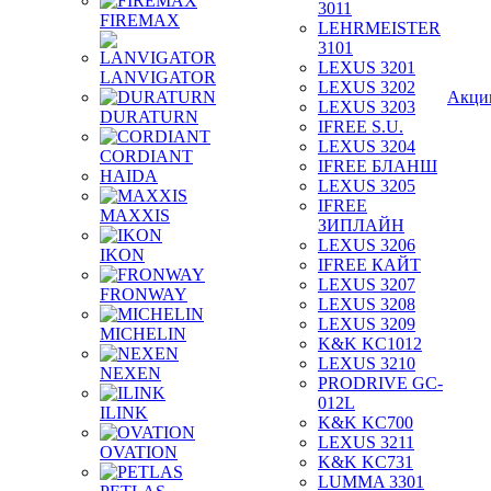
3011
FIREMAX
LEHRMEISTER
3101
LEXUS 3201
LANVIGATOR
LEXUS 3202
Акци
LEXUS 3203
DURATURN
IFREE S.U.
LEXUS 3204
CORDIANT
IFREE БЛАНШ
HAIDA
LEXUS 3205
IFREE
MAXXIS
ЗИПЛАЙН
LEXUS 3206
IKON
IFREE КАЙТ
LEXUS 3207
FRONWAY
LEXUS 3208
LEXUS 3209
MICHELIN
K&K KC1012
LEXUS 3210
NEXEN
PRODRIVE GC-
012L
ILINK
K&K KC700
LEXUS 3211
OVATION
K&K KC731
LUMMA 3301