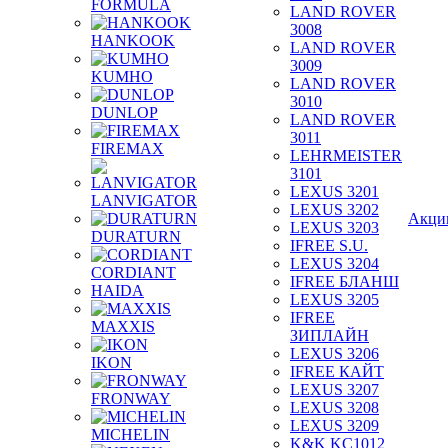
FORMULA
LAND ROVER
3008
HANKOOK
LAND ROVER
3009
KUMHO
LAND ROVER
3010
DUNLOP
LAND ROVER
3011
FIREMAX
LEHRMEISTER
3101
LEXUS 3201
LANVIGATOR
LEXUS 3202
Акци
LEXUS 3203
DURATURN
IFREE S.U.
LEXUS 3204
CORDIANT
IFREE БЛАНШ
HAIDA
LEXUS 3205
IFREE
MAXXIS
ЗИПЛАЙН
LEXUS 3206
IKON
IFREE КАЙТ
LEXUS 3207
FRONWAY
LEXUS 3208
LEXUS 3209
MICHELIN
K&K KC1012