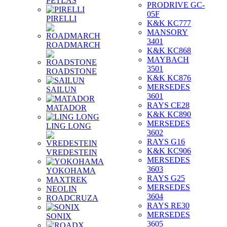
PETLAS
PRODRIVE GC-
05F
PIRELLI
K&K KC777
MANSORY
3401
ROADMARCH
K&K KC868
MAYBACH
3501
ROADSTONE
K&K KC876
MERSEDES
SAILUN
3601
RAYS CE28
MATADOR
K&K KC890
MERSEDES
LING LONG
3602
RAYS G16
K&K KC906
VREDESTEIN
MERSEDES
3603
YOKOHAMA
RAYS G25
MAXTREK
MERSEDES
NEOLIN
3604
ROADCRUZA
RAYS RE30
MERSEDES
SONIX
3605