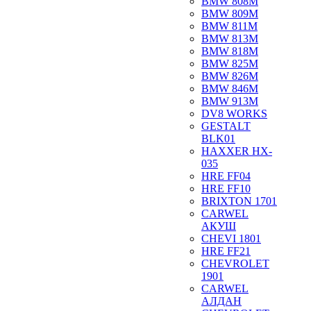
BMW 808M
BMW 809M
BMW 811M
BMW 813M
BMW 818M
BMW 825M
BMW 826M
BMW 846M
BMW 913M
DV8 WORKS
GESTALT
BLK01
HAXXER HX-
035
HRE FF04
HRE FF10
BRIXTON 1701
CARWEL
АКУШ
CHEVI 1801
HRE FF21
CHEVROLET
1901
CARWEL
АЛДАН