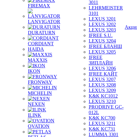
3011
FIREMAX
LEHRMEISTER
3101
LEXUS 3201
LANVIGATOR
LEXUS 3202
Акци
LEXUS 3203
DURATURN
IFREE S.U.
LEXUS 3204
CORDIANT
IFREE БЛАНШ
HAIDA
LEXUS 3205
IFREE
MAXXIS
ЗИПЛАЙН
LEXUS 3206
IKON
IFREE КАЙТ
LEXUS 3207
FRONWAY
LEXUS 3208
LEXUS 3209
MICHELIN
K&K KC1012
LEXUS 3210
NEXEN
PRODRIVE GC-
012L
ILINK
K&K KC700
LEXUS 3211
OVATION
K&K KC731
LUMMA 3301