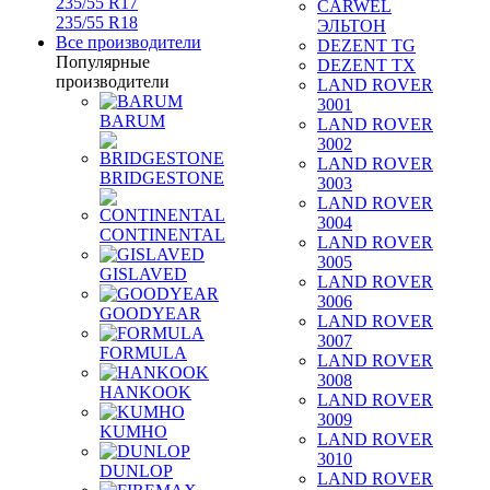
235/55 R17
CARWEL
235/55 R18
ЭЛЬТОН
Все производители
DEZENT TG
Популярные
DEZENT TX
производители
LAND ROVER
3001
BARUM
LAND ROVER
3002
LAND ROVER
BRIDGESTONE
3003
LAND ROVER
3004
CONTINENTAL
LAND ROVER
3005
GISLAVED
LAND ROVER
3006
GOODYEAR
LAND ROVER
3007
FORMULA
LAND ROVER
3008
HANKOOK
LAND ROVER
3009
KUMHO
LAND ROVER
3010
DUNLOP
LAND ROVER