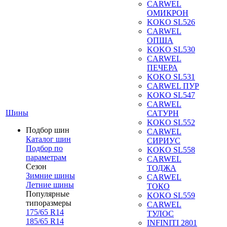
CARWEL
ОМИКРОН
KOKO SL526
CARWEL
ОПША
KOKO SL530
CARWEL
ПЕЧЕРА
KOKO SL531
CARWEL ПУР
KOKO SL547
CARWEL
Шины
САТУРН
KOKO SL552
Подбор шин
CARWEL
Каталог шин
СИРИУС
Подбор по
KOKO SL558
параметрам
CARWEL
Сезон
ТОДЖА
Зимние шины
CARWEL
Летние шины
ТОКО
Популярные
KOKO SL559
типоразмеры
CARWEL
175/65 R14
ТУЛОС
185/65 R14
INFINITI 2801