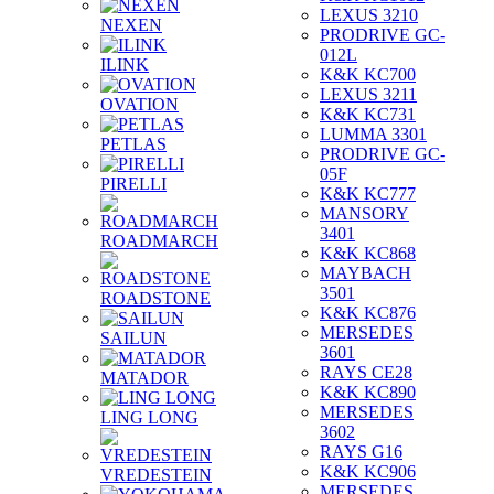
LEXUS 3210
NEXEN
PRODRIVE GC-
012L
ILINK
K&K KC700
LEXUS 3211
OVATION
K&K KC731
LUMMA 3301
PETLAS
PRODRIVE GC-
05F
PIRELLI
K&K KC777
MANSORY
3401
ROADMARCH
K&K KC868
MAYBACH
3501
ROADSTONE
K&K KC876
MERSEDES
SAILUN
3601
RAYS CE28
MATADOR
K&K KC890
MERSEDES
LING LONG
3602
RAYS G16
K&K KC906
VREDESTEIN
MERSEDES