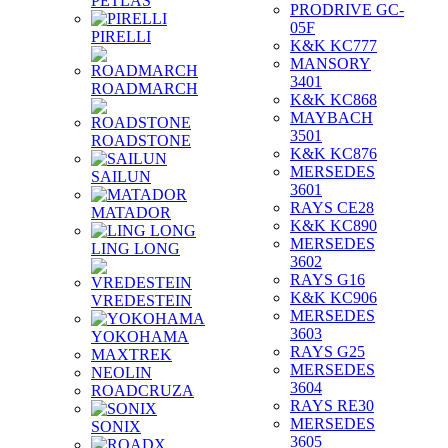
PETLAS
PRODRIVE GC-
05F
PIRELLI
K&K KC777
MANSORY
3401
ROADMARCH
K&K KC868
MAYBACH
3501
ROADSTONE
K&K KC876
MERSEDES
SAILUN
3601
RAYS CE28
MATADOR
K&K KC890
MERSEDES
LING LONG
3602
RAYS G16
K&K KC906
VREDESTEIN
MERSEDES
3603
YOKOHAMA
RAYS G25
MAXTREK
MERSEDES
NEOLIN
3604
ROADCRUZA
RAYS RE30
MERSEDES
SONIX
3605