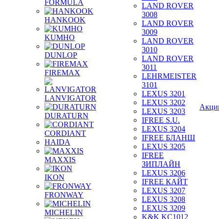
FORMULA
LAND ROVER
3008
HANKOOK
LAND ROVER
3009
KUMHO
LAND ROVER
3010
DUNLOP
LAND ROVER
3011
FIREMAX
LEHRMEISTER
3101
LEXUS 3201
LANVIGATOR
LEXUS 3202
Акци
LEXUS 3203
DURATURN
IFREE S.U.
LEXUS 3204
CORDIANT
IFREE БЛАНШ
HAIDA
LEXUS 3205
IFREE
MAXXIS
ЗИПЛАЙН
LEXUS 3206
IKON
IFREE КАЙТ
LEXUS 3207
FRONWAY
LEXUS 3208
LEXUS 3209
MICHELIN
K&K KC1012