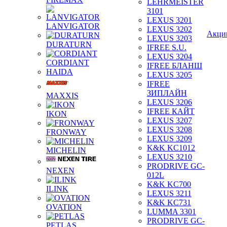
LEHRMEISTER
3101
LEXUS 3201
LANVIGATOR
LEXUS 3202
Акци
LEXUS 3203
DURATURN
IFREE S.U.
LEXUS 3204
CORDIANT
IFREE БЛАНШ
HAIDA
LEXUS 3205
IFREE
ЗИПЛАЙН
MAXXIS
LEXUS 3206
IFREE КАЙТ
IKON
LEXUS 3207
LEXUS 3208
FRONWAY
LEXUS 3209
K&K KC1012
MICHELIN
LEXUS 3210
PRODRIVE GC-
NEXEN
012L
K&K KC700
ILINK
LEXUS 3211
K&K KC731
OVATION
LUMMA 3301
PRODRIVE GC-
PETLAS