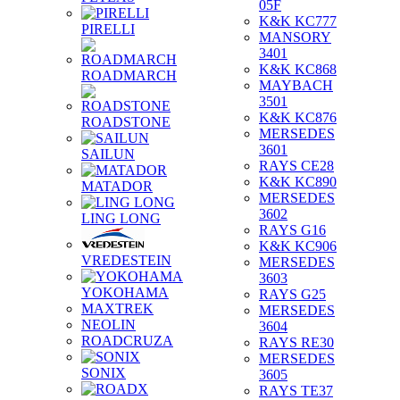
05F
K&K KC777
PIRELLI
MANSORY
3401
K&K KC868
ROADMARCH
MAYBACH
3501
K&K KC876
ROADSTONE
MERSEDES
3601
SAILUN
RAYS CE28
K&K KC890
MATADOR
MERSEDES
3602
LING LONG
RAYS G16
K&K KC906
VREDESTEIN
MERSEDES
3603
YOKOHAMA
RAYS G25
MAXTREK
MERSEDES
NEOLIN
3604
ROADCRUZA
RAYS RE30
MERSEDES
SONIX
3605
RAYS TE37