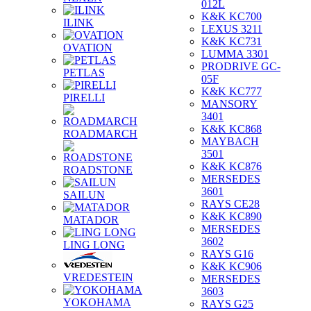
012L
K&K KC700
ILINK
LEXUS 3211
K&K KC731
OVATION
LUMMA 3301
PRODRIVE GC-
PETLAS
05F
K&K KC777
PIRELLI
MANSORY
3401
K&K KC868
ROADMARCH
MAYBACH
3501
K&K KC876
ROADSTONE
MERSEDES
3601
SAILUN
RAYS CE28
K&K KC890
MATADOR
MERSEDES
3602
LING LONG
RAYS G16
K&K KC906
VREDESTEIN
MERSEDES
3603
YOKOHAMA
RAYS G25