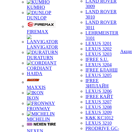
LAND ROVER
3009
KUMHO
LAND ROVER
3010
DUNLOP
LAND ROVER
3011
FIREMAX
LEHRMEISTER
3101
LEXUS 3201
LANVIGATOR
LEXUS 3202
Акци
LEXUS 3203
DURATURN
IFREE S.U.
LEXUS 3204
CORDIANT
IFREE БЛАНШ
HAIDA
LEXUS 3205
IFREE
ЗИПЛАЙН
MAXXIS
LEXUS 3206
IFREE КАЙТ
IKON
LEXUS 3207
LEXUS 3208
FRONWAY
LEXUS 3209
K&K KC1012
MICHELIN
LEXUS 3210
PRODRIVE GC-
NEXEN