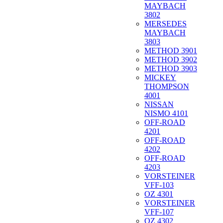
MAYBACH
3802
MERSEDES
MAYBACH
3803
METHOD 3901
METHOD 3902
METHOD 3903
MICKEY
THOMPSON
4001
NISSAN
NISMO 4101
OFF-ROAD
4201
OFF-ROAD
4202
OFF-ROAD
4203
VORSTEINER
VFF-103
OZ 4301
VORSTEINER
VFF-107
OZ 4302