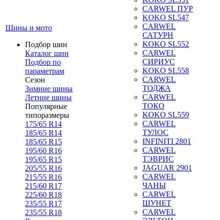
CARWEL ПУР
KOKO SL547
CARWEL
Шины и мото
САТУРН
KOKO SL552
Подбор шин
CARWEL
Каталог шин
СИРИУС
Подбор по
KOKO SL558
параметрам
CARWEL
Сезон
ТОДЖА
Зимние шины
CARWEL
Летние шины
ТОКО
Популярные
KOKO SL559
типоразмеры
CARWEL
175/65 R14
ТУЛОС
185/65 R14
INFINITI 2801
185/65 R15
CARWEL
195/60 R16
ТЭВРИС
195/65 R15
JAGUAR 2901
205/55 R16
CARWEL
215/55 R16
ЧАНЫ
215/60 R17
CARWEL
225/60 R18
ШУНЕТ
235/55 R17
CARWEL
235/55 R18