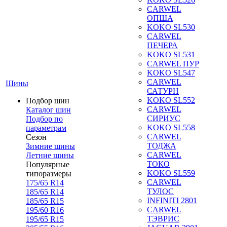
CARWEL
ОПША
KOKO SL530
CARWEL
ПЕЧЕРА
KOKO SL531
CARWEL ПУР
KOKO SL547
CARWEL
Шины
САТУРН
KOKO SL552
Подбор шин
CARWEL
Каталог шин
СИРИУС
Подбор по
KOKO SL558
параметрам
CARWEL
Сезон
ТОДЖА
Зимние шины
CARWEL
Летние шины
ТОКО
Популярные
KOKO SL559
типоразмеры
CARWEL
175/65 R14
ТУЛОС
185/65 R14
INFINITI 2801
185/65 R15
CARWEL
195/60 R16
ТЭВРИС
195/65 R15