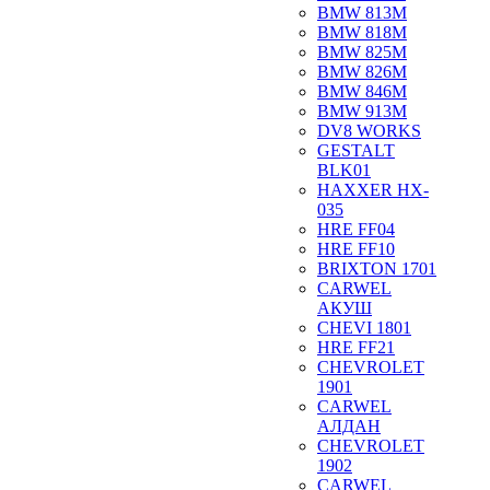
BMW 813M
BMW 818M
BMW 825M
BMW 826M
BMW 846M
BMW 913M
DV8 WORKS
GESTALT
BLK01
HAXXER HX-
035
HRE FF04
HRE FF10
BRIXTON 1701
CARWEL
АКУШ
CHEVI 1801
HRE FF21
CHEVROLET
1901
CARWEL
АЛДАН
CHEVROLET
1902
CARWEL