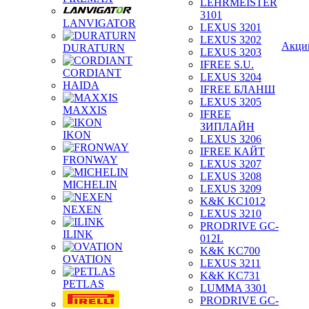
LEHRMEISTER
3101
LANVIGATOR
LEXUS 3201
LEXUS 3202
Акци
DURATURN
LEXUS 3203
IFREE S.U.
CORDIANT
LEXUS 3204
HAIDA
IFREE БЛАНШ
LEXUS 3205
MAXXIS
IFREE
ЗИПЛАЙН
IKON
LEXUS 3206
IFREE КАЙТ
FRONWAY
LEXUS 3207
LEXUS 3208
MICHELIN
LEXUS 3209
K&K KC1012
NEXEN
LEXUS 3210
PRODRIVE GC-
ILINK
012L
K&K KC700
OVATION
LEXUS 3211
K&K KC731
PETLAS
LUMMA 3301
PRODRIVE GC-