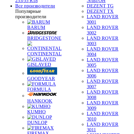
235/55 R18
ЭЛЬТОН
Все производители
DEZENT TG
Популярные
DEZENT TX
производители
LAND ROVER
3001
BARUM
LAND ROVER
3002
BRIDGESTONE
LAND ROVER
3003
LAND ROVER
CONTINENTAL
3004
LAND ROVER
GISLAVED
3005
LAND ROVER
3006
GOODYEAR
LAND ROVER
3007
FORMULA
LAND ROVER
3008
HANKOOK
LAND ROVER
3009
KUMHO
LAND ROVER
3010
DUNLOP
LAND ROVER
3011
FIREMAX