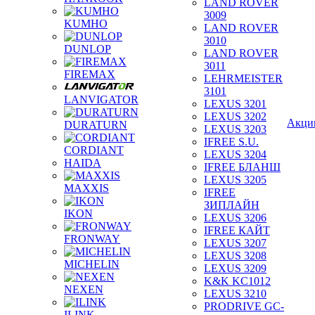
LAND ROVER
3009
KUMHO
LAND ROVER
3010
DUNLOP
LAND ROVER
3011
FIREMAX
LEHRMEISTER
3101
LANVIGATOR
LEXUS 3201
LEXUS 3202
Акци
DURATURN
LEXUS 3203
IFREE S.U.
CORDIANT
LEXUS 3204
HAIDA
IFREE БЛАНШ
LEXUS 3205
MAXXIS
IFREE
ЗИПЛАЙН
IKON
LEXUS 3206
IFREE КАЙТ
FRONWAY
LEXUS 3207
LEXUS 3208
MICHELIN
LEXUS 3209
K&K KC1012
NEXEN
LEXUS 3210
PRODRIVE GC-
ILINK