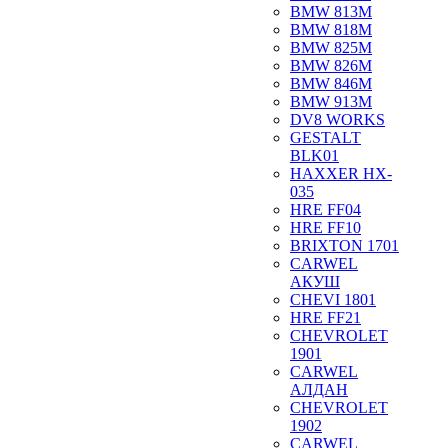
BMW 813M
BMW 818M
BMW 825M
BMW 826M
BMW 846M
BMW 913M
DV8 WORKS
GESTALT
BLK01
HAXXER HX-
035
HRE FF04
HRE FF10
BRIXTON 1701
CARWEL
АКУШ
CHEVI 1801
HRE FF21
CHEVROLET
1901
CARWEL
АЛДАН
CHEVROLET
1902
CARWEL