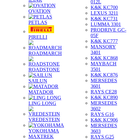
012L
K&K KC700
OVATION
LEXUS 3211
K&K KC731
PETLAS
LUMMA 3301
PRODRIVE GC-
05F
PIRELLI
K&K KC777
MANSORY
3401
ROADMARCH
K&K KC868
MAYBACH
3501
ROADSTONE
K&K KC876
MERSEDES
SAILUN
3601
RAYS CE28
MATADOR
K&K KC890
MERSEDES
LING LONG
3602
RAYS G16
VREDESTEIN
K&K KC906
MERSEDES
YOKOHAMA
3603
MAXTREK
RAYS G25