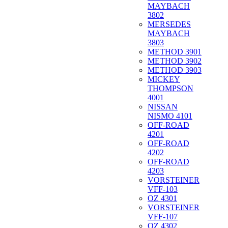
MAYBACH
3802
MERSEDES
MAYBACH
3803
METHOD 3901
METHOD 3902
METHOD 3903
MICKEY
THOMPSON
4001
NISSAN
NISMO 4101
OFF-ROAD
4201
OFF-ROAD
4202
OFF-ROAD
4203
VORSTEINER
VFF-103
OZ 4301
VORSTEINER
VFF-107
OZ 4302